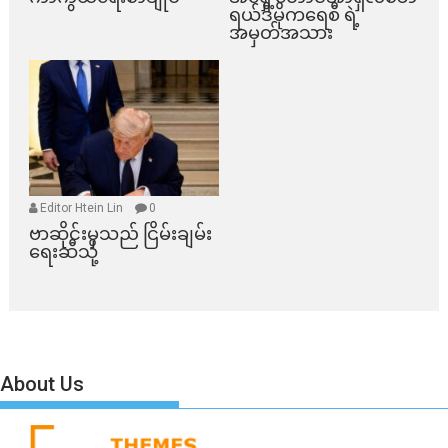
ရယ်ဒီမိုကရေစီ ရဲ့
အမှတ်အသား
Editor Htein Lin
0
ဗာဆိုင်းမှသည် ငြိမ်းချမ်း
ရေးဆီသို့
About Us