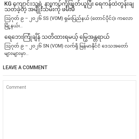
KG ကျောင်းသူရဲ့ နားကပ်ကိုဖြုတ်ယူပြီး ရေကန်ထဲတွန်းချ
သတ်ခဲ့တဲ့ အမျိုးသမီးကို ဖမ်းမိ
ဩဂုတ် ၉ – ၂၀၂၆ SS (VOM) ရှမ်းပြည်နယ် (တောင်ပိုင်း)၊ ကလော
မြို့နယ်၊...
ရေဘေးကြုံချိန် သတိထားရမယ့် မြွေအန္တရာယ်
ဩဂုတ် ၉ – ၂၀၂၆ SN (VOM) လက်ရှိ မြန်မာနိုင်ငံ ဒေသအတော်
များများမှာ...
LEAVE A COMMENT