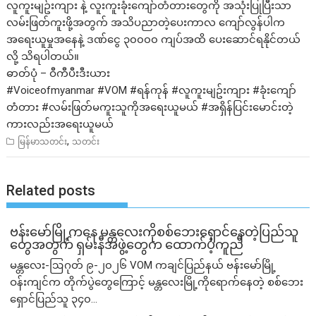
လူကူးမျဥ်းကျား နဲ့ လူးကူးခုံးကျော်တံတားတွေကို အသုံးပြုပြီးသာ
လမ်းဖြတ်ကူးဖို့အတွက် အသိပညာတဲ့ပေးကာလ ကျော်လွန်ပါက
အရေးယူမှုအနေနဲ့ ဒဏ်ငွေ ၃၀၀၀၀ ကျပ်အထိ ပေးဆောင်ရနိုင်တယ်
လို့ သိရပါတယ်။
ဓာတ်ပုံ – ဝီကီပီးဒီးယား
#Voiceofmyanmar
#VOM
#ရန်ကုန်
#လူကူးမျဥ်းကျား
#ခုံးကျော်
တံတား
#လမ်းဖြတ်မကူးသူကိုအရေးယူမယ်
#အရှိန်ပြင်းမောင်းတဲ့
ကားလည်းအရေးယူမယ်
,
မြန်မာသတင်း
သတင်း
Related posts
ဗန်းမော်မြို့ကနေ မန္တလေးကိုစစ်ဘေးရှောင်နေတဲ့ပြည်သူ
တွေအတွက် ရှမ်းနီအဖွဲ့တွေက ထောက်ပံ့ကူညီ
မန္တလေး-ဩဂုတ် ၉-၂၀၂၆ VOM ကချင်ပြည်နယ် ဗန်းမော်မြို့
ဝန်းကျင်က တိုက်ပွဲတွေကြောင့် မန္တလေးမြို့ကိုရောက်နေတဲ့ စစ်ဘေး
ရှောင်ပြည်သူ ၃၄၀...