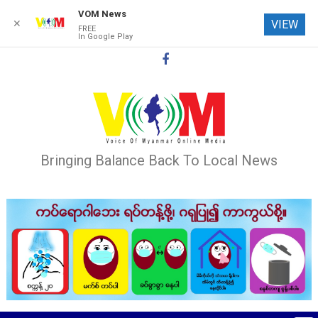
VOM News
✕
VIEW
FREE
In Google Play
Skip
to
content
Bringing Balance Back To Local News