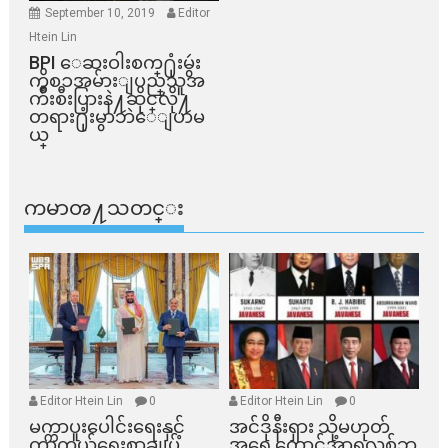
September 10, 2019
Editor
Htein Lin
BPI ​ေဆးဝါးစက္​႐ုံးမွဴး
ကိစၥအမ်ားျပည္​သူအ
က်ိဳးစီးပြားနဲ႔ဆိုင္​လို႔
တရား႐ုံးမွာဘဲေျပာမ
ယ္​
ကမာၻ႔သတင္း
Editor Htein Lin
0
Editor Htein Lin
0
မက္ကာပူးပေါင်းရေးနှင့်
အင်ဒိုနီးရှား သို့မဟုတ်
ကာကွယ်ရေးစာချုပ်
အရှေ့တောင်အာရှလစ်ဘ