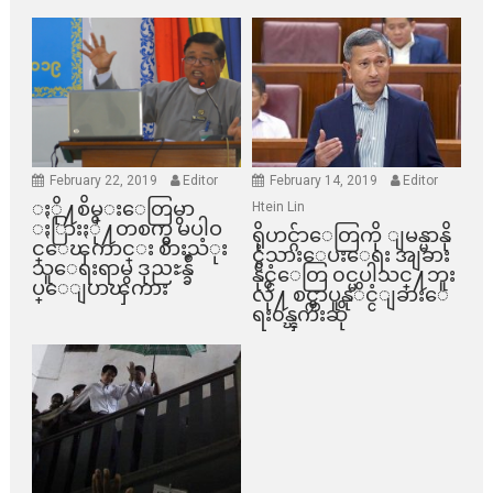
February 22, 2019
Editor
February 14, 2019
Editor
ႏို႔စိမ္းေတြမွာ
Htein Lin
ႏြားႏို႔တစက္မွ မပါဝ
ရိုဟင္ဂ်ာေတြကို ျမန္မာနို
င္ေၾကာင္း စားသံုး
င္ငံသားေပးေရး အျခား
သူေရးရာမွ ဒုညႊန္ခ်ဳ
နိုင္ငံေတြ ၀င္မပါသင္႔ဘူး
ပ္ေျပာၾကား
လို႔ စင္ကာပူနုိင္ငံျခားေ
ရး၀န္ၾကီးဆို