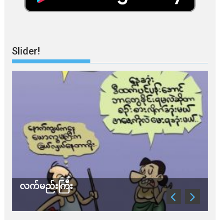
Slider!
လက်မည်းကြီး
သ