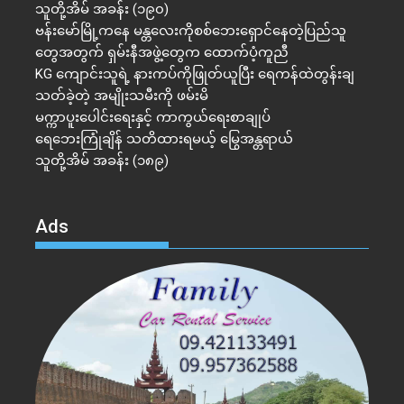
သူတို့အိမ် အခန်း (၁၉၀)
ဗန်းမော်မြို့ကနေ မန္တလေးကိုစစ်ဘေးရှောင်နေတဲ့ပြည်သူ
တွေအတွက် ရှမ်းနီအဖွဲ့တွေက ထောက်ပံ့ကူညီ
KG ကျောင်းသူရဲ့ နားကပ်ကိုဖြုတ်ယူပြီး ရေကန်ထဲတွန်းချ
သတ်ခဲ့တဲ့ အမျိုးသမီးကို ဖမ်းမိ
မက္ကာပူးပေါင်းရေးနှင့် ကာကွယ်ရေးစာချုပ်
ရေဘေးကြုံချိန် သတိထားရမယ့် မြွေအန္တရာယ်
သူတို့အိမ် အခန်း (၁၈၉)
Ads