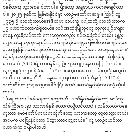
လိုချင်တာမဟုတ်ဘူး ။ ယာဥ်စည်းကမ်း လမ်းစည်းကမ်း နဲ့အညီ
စနစ်တကျသွားစေချင်တာပါ ။ ပြီးတော့ အန္တရာယ် ကင်းစေချင်တာ
ပါ။ ၂၀၂၅ ခုနှစ်က မြန်မာနိုင်ငံမှာ ယာဥ်မတော်တဆမှု ကြောင့် လူ
၂၇၃၅ ဦးသေဆုံးတယ်။အဲဒီထဲမှာ လမ်းကူးပေါ့ဆလို့ သေဆုံးတာက
၂၇ ယောက်လောက်ရှိတယ်။ လမ်းအသုံးပြုသူတွေ လူကူးမျဥ်းကျား
ကနေ ကူးဖို့လုပ်သလို ကားတွေကလည်း ရပ်ပေးဖို့လိုပါတယ်။ မျဥ်း
ကျားကနေ လူကူးနေရင်ကားက ရပ်ကိုပေးရမှာဖြစ်ပါတယ်။ ရပ်မပေး
ဘဲအရှိန်ပြင်းမောင်း နှင်တဲ့ကားတွေကို ယာဥ်ထိန်းက အရေးယူမှာပါ ။”
လို့ ရန်ကုန်တိုင်းဒေသကြီးပုဂ္ဂလိက သယ်ယူပို့ဆောင်ရေး ကြီးကြပ်မှု
ကော်မတီ (YRTC)ရဲ့ တာဝန်ရှိသူ ဦးလျန်ကျင့်မန်က ပြောပါတယ်။
လူကူးမျဥ်းကျား နဲ့ ခုံးကျော်တံတားတွေကနေသာ လမ်းကူးဖို့အတွက်
အသိပညာပေးမှုကို ဒီကနေ့မေ ၁၄ ရက်မှာ ယာဥ်ထိန်းရဲ ၊ YRTC နဲ့
သက်ဆိုင်ရာ ဌာနတွေပူးပေါင်းပြီး စတင် ဆောင်ရွက်ခဲ့တယ်လို့ ဆိုပါ
တယ်။
” ဒီနေ့ တကယ်ဖမ်းနေတာ တွေ့တယ်။ ဒဏ်ရိုက်မရိုက်တော့ မသိဘူး ။
သိမ်ကြီးစျေးမှာ သားအမိနှစ် ယောက်လို့ထင်တာပဲ ။ လမ်းလယ်ကနေ
ကူးတာ မော်တော်ပီကယ်ကလိုက်တော့ သားကတော့ လွတ်သွားတယ်။
အမေက မပြေးနိုင်တော့ မိသွားတာတွေ့တယ်။ ” လို့ ယာဥ်မောင်းတ
ယောက်က ပြောပါတယ် ။