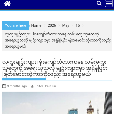
You are here
Home
2026
May
15
လူကူးမျဥ်းကျား၊ ခုံးကျော်တံတားကနေ လမ်းမကူးသူတွေကို
အရေးယူသလို မျဥ်းကျားးမှာ အရှိန်ပြင်းဖြတ်​မောင်းတဲ့ကားကိုလည်း
အရေးယူမယ်
လူကူးမျဥ်းကျား၊ ခုံးကျော်တံတားကနေ လမ်းမကူး
သူတွေကို အရေးယူသလို မျဥ်းကျားးမှာ အရှိန်ပြင်း
ဖြတ်​မောင်းတဲ့ကားကိုလည်း အရေးယူမယ်
3 months ago
Editor Htein Lin