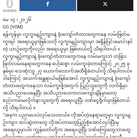
0
SHARES
မေ ၁၄ ၊ ၂၀၂၆
GG (VOM)
ရန်ကုန်မှာ လူကူးမျဥ်းကျားနဲ့ ခုံးကျော်တံတားတွေကနေ လမ်းဖြတ်မ
ကူးရင် အရေးယူမှာဖြစ်သလို လူကူးမျဥ်းကျားမှာ အရှိန်ပြင်းမောင်းနှင်
တဲ့ ယာဥ်တွေကိုလည်း အရေးယူမှာ ဖြစ်တယ်လို့ သိရပါတယ် ။
လူကူးမျဥ်းကျားနဲ့ ခုံးကျော်တံတားတွေကနေ လမ်းမကူးဘဲ တခြား
ဖြတ်လမ်းနေရာတွေကနေ ပေါ့ဆစွာ လမ်းကူးခဲ့တာကြောင့် ၂၀၂၅ ခု
နှစ်မှာ သေဆုံးသူ ၂၇ ယောက်လောက်အထိရှိခဲတယ်လို့ သိရပါတယ်။
ဒါကြောင့် အသက်အန္တရာယ်မဖြစ်အောင် လူကူးမျဥ်းကျားနဲ့ ခုံးကျော်
တံတားတွေကနေသာ လမ်းကူးဖို့အတွက် ပြည်သူတွေကို လက်ရှိမှာ
အသိပညာပေးနေပြီး အသိပညာပေးကာလကျော်ချိန်မှာတော့
စည်းကမ်းမလိုက်နာသူတွေကို အရေးယူပြီး ဒဏ်ငွေရိုက်မှာဖြစ်တယ်
လို့ သိရပါတယ် ။
“အခုက ပညာပေးပဲလုပ်သေးတယ်။ လိုအပ်တဲ့နေရာတွေမှာ လူကူးမျ
ဥ်းကျား ထပ်ဆွဲတာတွေ လိုအပ်တာတွေပြည့်စုံအောင်လုပ်ပြီးမှ
အရေးယူမှာပါ။ ကျွန်တော်တို့က အရေးယူပြီး ဒဏ်ကြေးတွေဘာတွေ