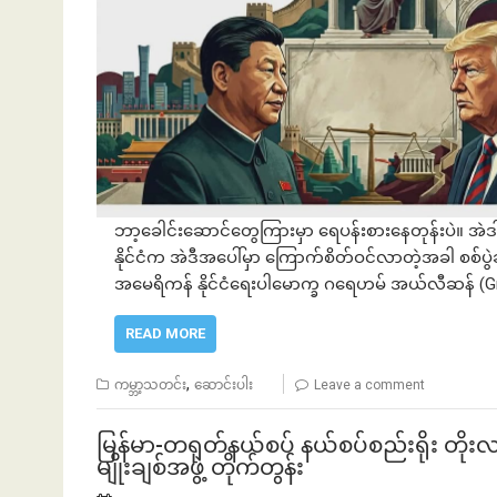
ဘာ့ခေါင်းဆောင်တွေကြားမှာ ရေပန်းစားနေတုန်းပဲ။ အဲဒ
နိုင်ငံက အဲဒီအပေါ်မှာ ကြောက်စိတ်ဝင်လာတဲ့အခါ စစ်ပွဲ
အမေရိကန် နိုင်ငံရေးပါမောက္ခ ဂရေဟမ် အယ်လီဆန် (Gr
READ MORE
,
ကမ္ဘာ့သတင်း
ဆောင်းပါး
Leave a comment
မြန်မာ-တရုတ်နယ်စပ် နယ်စပ်စည်းရိုး တိုး
မျိုးချစ်အဖွဲ့ တိုက်တွန်း