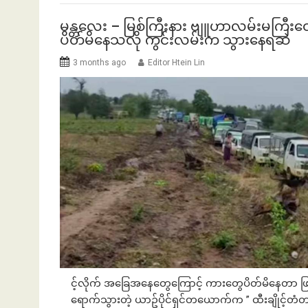
မန္တလေး – မြစ်ကြီးနား ဗျူဟာလမ်းမကြီ
ပိတ်မိနေသလို ကွင်းလမ်းက သွားနေရဆဲ
3 months ago
Editor Htein Lin
င့်လိုက် အခြေအနေတွေကြောင့် ကားတွေပိတ်မိနေတာ ဖြစ်
ရောက်သွားတဲ့ ယာဥ်ပိုင်ရှင်တယောက်က ” ထီးချို