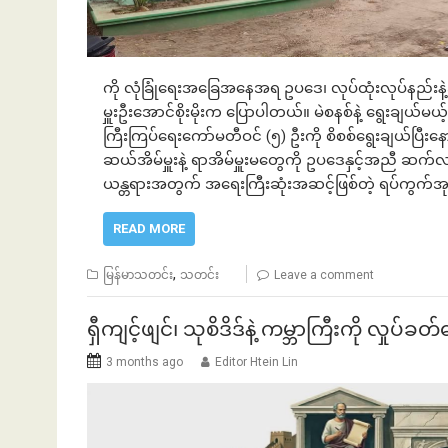
ကို လုံခြုံရေးအခြေအနေအရ ဥပဒေ၊ လုပ်ထုံးလုပ်နည်းနဲ့အည
မှူးဦး‌အောင်စိုးမိုးက ပြောပါတယ်။ ​မဲစနစ်နဲ့ ရွေးချယ
ကြီးကြပ်ရေးကော်မတီဝင် (၅) ဦးကို စိစစ်ရွေးချယ်ပြီးန
ဆယ်အိမ်မှူးနဲ့ ရာအိမ်မှူးမ​တွေကို ဥပဒေနှင့်အညီ ဆက်
ယန္တရားအတွက် အရေးကြီးဆုံးအဆင့်ဖြစ်တဲ့ ရပ်ကွက်အုပ်
READ MORE
,
မြန်မာသတင်း
သတင်း
Leave a comment
ရှီကျင့်ဖျင်၊ သုစိဒိဒ်နဲ့ ကမ္ဘာကြီးကို လှုပ်
3 months ago
Editor Htein Lin