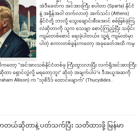
အဲဒီခေတ်က အင်အားကြီး စပါတာ (Sparta) နိုင်ငံ
နဲ့ အရှိန်အဝါ တက်လာတဲ့ အက်သင်း (Athens)
နိုင်ငံတို့ ဘာလို့ သွေးချောင်းစီးအောင် စစ်ဖြစ်ခဲ့ကြ
လဲဆိုတာကို သူက သေချာ စောင့်ကြည့်ပြီး သမိုင်း
ကျမ်းတစ်စောင် ရေးခဲ့ပါတယ်။ ​သူ့ရဲ့ ကျမ်းထဲမှာ
ပါတဲ့ စကားတစ်ခွန်းကတော့ အခုခေတ်အထိ ကမ္
ါကတော့ “အင်အားသစ်နိုင်ငံတစ်ခု ကြီးထွားလာပြီး လက်ရှိအင်အားကြီး
ဆိုတာ ရှောင်လွှဲလို့ မရတော့ဘူး” ဆိုတဲ့ အချက်ပါပဲ¹။ ဒီအယူအဆကို
aham Allison) က “သုစိဒိဒ် ထောင်ချောက်” (Thucydides…
လာတယ်ဆိုတာနဲ့ ပတ်သက်ပြီး သတိထားဖို့ မြန်မာ