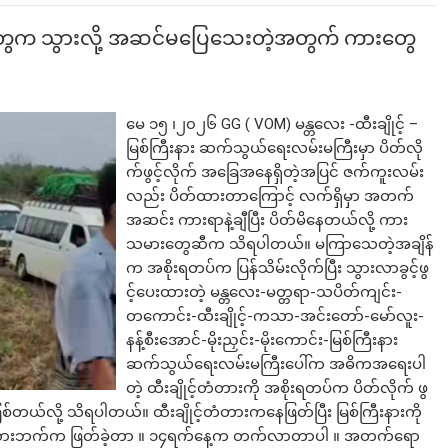
းတွေက သွားလို့ အဆင်မပြေသေးတဲ့အတွက် ကားတွေ
မေ ၁၅ ၊၂၀၂၆ GG ( VOM) မန္တလေး -ထီးချိုင့် –
မြစ်ကြီးနား ဆက်သွယ်ရေးလမ်းမကြီးမှာ ပိတ်လို
က်ဖွင့်လိုက် အခြေအနေရှိတဲ့အပြင် ဇက်ကူးလမ်း
လည်း ပိတ်ထားတာကြောင့် လက်ရှိမှာ အတက်
အဆင်း ကားရာနဲ့ချီပြီး ပိတ်မိနေတယ်လို့ ကား
သမားတွေဆီက သိရပါတယ်။ မကြာသေတဲ့အချိန်
က အစိုးရတပ်က ပြန်သိမ်းလိုက်ပြီး သွားလာခွင့်ဖွ
င့်ပေးထားတဲ့ မန္တလေး-မတ္တရာ-သပိတ်ကျင်း-
တကောင်း-ထီးချိုင့်-ကသာ-အင်းတော်-မော်လူး-
နန့်စီးအောင်-မိုးညှင်း-မိုးကောင်း-မြစ်ကြီးနား
ဆက်သွယ်ရေးလမ်းမကြီးပေါ်က အဓိကအရေးပါ
တဲ့ ထီးချိုင့်တံတားကို အစိုးရတပ်က ပိတ်လိုက် ဖွ
တယ်လို့ သိရပါတယ်။ ထီးချိုင့်တံတားကနေဖြတ်ပြီး မြစ်ကြီးနားကို
င့်တံတားဘက်က ဖြတ်ခဲ့တာ ။ ၁၄ရက်နေ့က တက်လာတာပါ ။ အတက်ရော