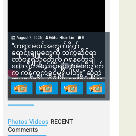
August 7, 2026
Editor Htein Lin
0
“တရားမဝင်အကွက်ရိုက်
ရောင်းချမှုတွေကို သက်ဆိုင်ရာ
တာဝန်ရှိသူတွေက ဂရန်တွေချ
ပေးလိုက်မယ်ဆိုရင် ကုမ္ပဏီဘက်
က ကန့်ကွက်ခွင့်မရှိပါဘူး” ဆိုတဲ့
အမရပူရမြို့ပြဖွံ့ဖြိုးရေးစီမံကိန်း
ဒါရိုက်တာ ဦးဇော်ရဲဝင်းနဲ့ တွေ့ဆုံ
ခြင်း
Photos Videos
RECENT
Comments