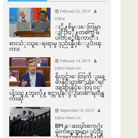
February 22, 2019
Editor
ႏို႔စိမ္းေတြမွာ
ႏြားႏို႔တစက္မွ မ
ပါဝင္ေၾကာင္း
စားသံုးသူေရးရာမွ ဒုညႊန္ခ်ဳပ္ေျပာၾ
ကား
February 14, 2019
Editor Htein Lin
ရိုဟင္ဂ်ာေတြကို ျမန္
မာနိုင္ငံသားေပးေရး
အျခားနိုင္ငံေတြ ၀င္မ
ပါသင္႔ဘူးလို႔ စင္ကာပူနုိင္ငံျခားေရး၀န္ၾ
ကီးဆို
September 10, 2019
Editor Htein Lin
BPI ​ေဆးဝါးစက္​႐ုံး
မွဴးကိစၥအမ်ားျပည္​
သူအက်ိဳးစီးပြားနဲ႔ဆို