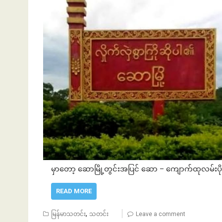
မှာတော့ ဆောမြို့တွင်းအပြင် ဆော – ကျောက်ထုလမ်းပိုင်
READ MORE
,
မြန်မာသတင်း
သတင်း
Leave a comment