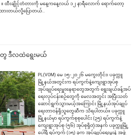
။ ထီးချိုင့်တံတားကို မနေ့ကနေ့လယ် ၁၂ နာရီလောက် ရောက်တော့
ထားတယ်လို့ပြောတယ်…
​တွေ ဒီလထဲ​ရွေးမယ်
PL(VOM) ​မေ ၁၅-၂၀၂၆ မကွေးတိုင်း၊ ပခုက္ကူ
မြို့နယ်အတွင်းက ရပ်ကွက်နဲ့ကျေးရွာအုပ်စု
အုပ်ချုပ်ရေးမှူးနေရာ​တွေအတွက် ရွေးချယ်ခန့်အပ်
ရေးလုပ်ငန်းစဉ်​တွေကို မေလအတွင်း အပြီးသတ်
ဆောင်ရွက်သွားမယ့်အ​ကြောင်း မြို့နယ်အုပ်ချုပ်
ရေးတာဝန်ရှိသူ​တွေဆီက သိရပါတယ်။ ပခုက္ကူ
မြို့နယ်မှာ ရပ်ကွက်စုစုပေါင်း (၃၅) ရပ်ကွက်နဲ့
ကျေးရွာအုပ်စု (၅၆) အုပ်စုရှိတဲ့အနက် ပခုက္ကူမြို့
ပေါ်ရှိ ရပ်ကွက် (၁၅) ခုက အုပ်ချုပ်ရေးမှူးနဲ့ အဖွဲ့