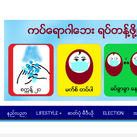
နည်းပညာ
LIFESTYLE
ဓာတ်ပုံ ဗီဒီယို
ELECTION
အ