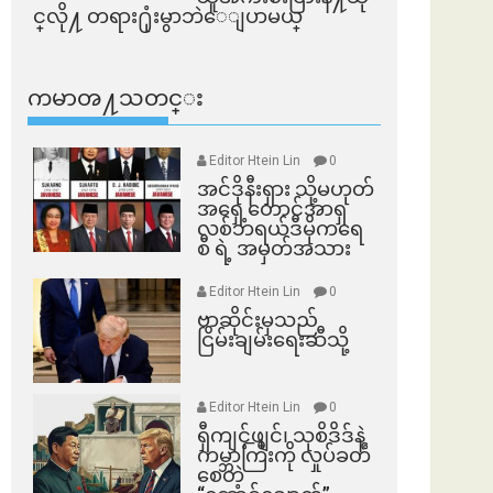
င္​လို႔ တရား႐ုံးမွာဘဲေျပာမယ္​
ကမာၻ႔သတင္း
Editor Htein Lin
0
အင်ဒိုနီးရှား သို့မဟုတ်
အရှေ့တောင်အာရှ
လစ်ဘရယ်ဒီမိုကရေ
စီ ရဲ့ အမှတ်အသား
Editor Htein Lin
0
ဗာဆိုင်းမှသည်
ငြိမ်းချမ်းရေးဆီသို့
Editor Htein Lin
0
ရှီကျင့်ဖျင်၊ သုစိဒိဒ်နဲ့
ကမ္ဘာကြီးကို လှုပ်ခတ်
စေတဲ့