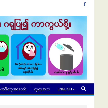
ယ်ဒီတာ့အာဘော်
လူထုအသံ
ENGLISH