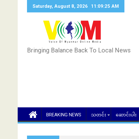
Skip
Saturday, August 8, 2026
11:09:26 AM
to
content
Bringing Balance Back To Local News
BREAKING NEWS
သတင်း
ဆောင်းပါး