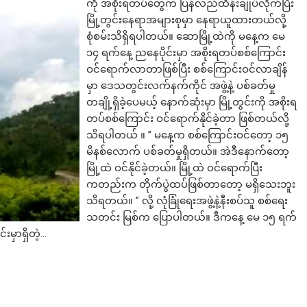
ကို အစိုးရတပ်တွေက ပြန်လည်ထိန်းချုပ်လိုက်ပြီး
မြို့တွင်းနေရာအများစုမှာ နေရာယူထားတယ်လို့
စုံစမ်းသိရှိရပါတယ်။ ဆောမြို့ထဲကို မနေ့က မေ
၁၄ ရက်နေ့ ညနေပိုင်းမှာ အစိုးရတပ်စစ်ကြောင်း
ဝင်ရောက်လာတာဖြစ်ပြီး စစ်ကြောင်းဝင်လာချိန်
မှာ ဒေသတွင်းလက်နက်ကိုင် အဖွဲ့နဲ့ ပစ်ခတ်မှု
တချို့ရှိခဲ့ပေမယ့် နောက်ဆုံးမှာ မြို့တွင်းကို အစိုးရ
တပ်စစ်ကြောင်း ဝင်ရောက်နိုင်ခဲ့တာ ဖြစ်တယ်လို့
သိရပါတယ် ။ ” မနေ့က စစ်ကြောင်းဝင်တော့ ၁၅
မိနစ်လောက် ပစ်ခတ်မှုရှိတယ်။ အဲဒီနောက်တော့
မြို့ထဲ ဝင်နိုင်ခဲ့တယ်။ မြို့ထဲ ဝင်ရောက်ပြီး
ကတည်းက တိုက်ပွဲထပ်ဖြစ်တာတော့ မရှိသေးဘူး
သိရတယ်။ ” လို့ လုံခြုံရေးအဖွဲ့နဲ့နီးစပ်သူ စစ်ရေး
သတင်း မြစ်က ပြောပါတယ်။ ဒီကနေ့ မေ ၁၅ ရက်
းမှာရှိတဲ့…