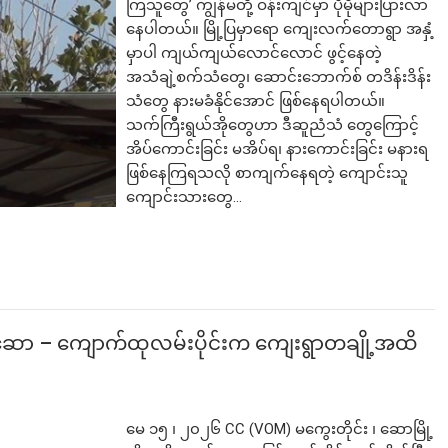
ကြသူတွေ’ ကျွန်မတို့ ဝန်းကျင်မှာ ပိုမိုများပြားလာ
နေပါတယ်။ မြို့ပြမှာရော ကျေးလက်တောရွာ အနှံ့
မှာပါ ကျယ်ကျယ်လောင်လောင် ဖွင့်နေတဲ့
အသံချဲ့စက်သံတွေ၊ ဆောင်းဘောက်စ် တဒိန်းဒိန်း
ဘာလျှော့မလဲ
သံတွေ နားမခံနိုင်အောင် ဖြစ်နေရပါတယ်။
သက်ကြီးရွယ်အိုတွေဟာ ဒီဆူညံသံ တွေကြောင့်
အိပ်ကောင်းခြင်း မအိပ်ရ၊ နားကောင်းခြင်း မနားရ
ဖြစ်နေကြရသလို စာကျက်နေရတဲ့ ကျောင်းသူ
ကျောင်းသားတွေ…
် ဆော – ကျောက်ထုလမ်းပိုင်းက ကျေးရွာတချို့အထိ
မေ ၁၅ ၊ ၂၀၂၆ CC (VOM) မကွေးတိုင်း ၊ ဆောမြို့