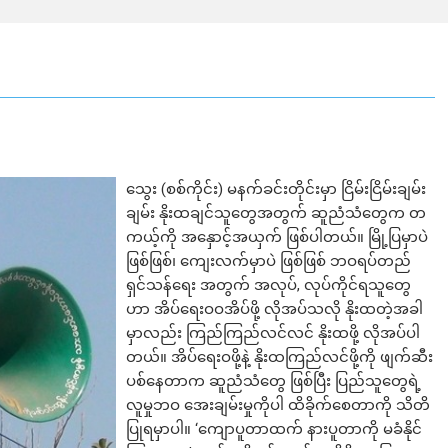
သွေး (စစ်ကိုင်း) မနက်ခင်းတိုင်းမှာ ငြိမ်းငြိမ်းချမ်း
ချမ်း နိုးထချင်သူတွေအတွက် ဆူညံသံတွေက တ
ကယ့်ကို အနှောင့်အယှက် ဖြစ်ပါတယ်။ မြို့ပြမှာပဲ
ဖြစ်ဖြစ်၊ ကျေးလက်မှာပဲ ဖြစ်ဖြစ် ဘဝရပ်တည်
ရှင်သန်ရေး အတွက် အလုပ်, လုပ်ကိုင်ရသူတွေ
ဟာ အိပ်ရေးဝဝအိပ်ဖို့ လိုအပ်သလို နိုးထတဲ့အခါ
မှာလည်း ကြည်ကြည်လင်လင် နိုးထဖို့ လိုအပ်ပါ
တယ်။ အိပ်ရေးဝဖို့နဲ့ နိုးထကြည်လင်ဖို့ကို ဖျက်ဆီး
ပစ်နေတာက ဆူညံသံတွေ ဖြစ်ပြီး ပြည်သူတွေရဲ့
လူမှုဘဝ အေးချမ်းမှုကိုပါ ထိခိုက်စေတာကို သိတိ
ပြုရမှာပါ။ ‘ကျောပူတာထက် နားပူတာကို မခံနိုင်