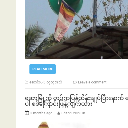
ဘဏ်နဲ့အကြွေး
READ MORE
,
ဆောင်းပါး
လူထုအသံ
Leave a comment
ဆောမြို့ကို တပ်ကပြန်ထိန်းချုပ်ပြီးနောက
ပါ စစ်ကြောင်းဖြန့်ကျက်ထား
3 months ago
Editor Htein Lin