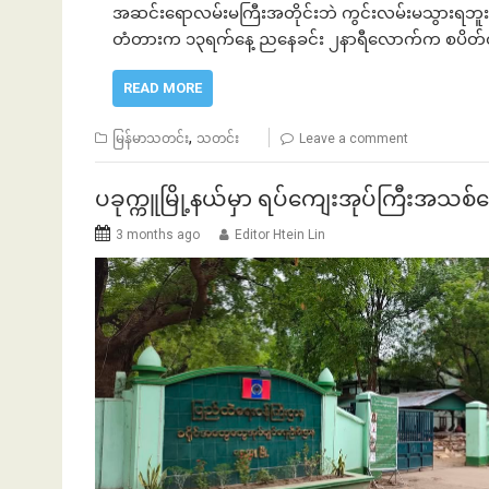
အဆင်းရောလမ်းမကြီးအတိုင်းဘဲ ကွင်းလမ်းမသွားရဘူး 
တံတားက ၁၃ရက်နေ့ ညနေခင်း ၂နာရီလောက်က စပိတ်
READ MORE
,
မြန်မာသတင်း
သတင်း
Leave a comment
ပခုက္ကူမြို့နယ်မှာ ရပ်​​ကျေးအုပ်ကြီးအသစ်
3 months ago
Editor Htein Lin