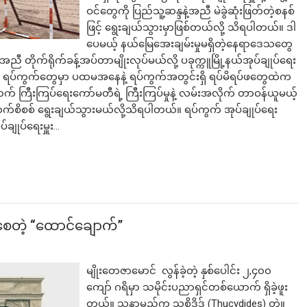
ဝင်​တွေကို ပြည်သူ့ဆန္ဒနဲ့အညီ မဲခွဲဆုံးဖြတ်တဲ့စနစ်
ဖြင့် ရွေးချယ်သွားမှာဖြစ်တယ်လို့ သိရပါတယ်။ ဒါ
ပေမယ့် နယ်မြေအေးချမ်းမှုမရှိတဲ့နေရာဒေသ​တွေ
ီ တိုက်ရိုက်ခန့်အပ်တာမျိုးလုပ်မယ်လို့ ပခုက္ကူမြို့နယ်အုပ်ချုပ်ရေး
်မယ့် ရပ်ကွက်​တွေမှာ ပထမအ​နေနဲ့ ရပ်ကွက်အတွင်းရှိ ရပ်မိရပ်ဖ​တွေထဲက
ောက် ကြီးကြပ်ရေးကော်မတီရဲ့ ကြီးကြပ်မှုနဲ့ လမ်းအလိုက် တာဝန်ယူမယ့်
လက်စိစစ် ရွေးချယ်သွားမယ်လို့သိရပါတယ်။ ​ရပ်ကွက် အုပ်ချုပ်ရေး
ချုပ်ရေးမှူး…
ခတ်စေတဲ့ “ထောင်ချောက်”
မျိုးတေဇာမောင် ​ ​လွန်ခဲ့တဲ့ နှစ်ပေါင်း ၂,၄၀၀
ကျော် ဂရိမှာ သမိုင်းပညာရှင်တစ်ယောက် ရှိခဲ့ဖူး
တယ်။ သူ့နာမည်က သုစိဒိဒ် (Thucydides) တဲ့။