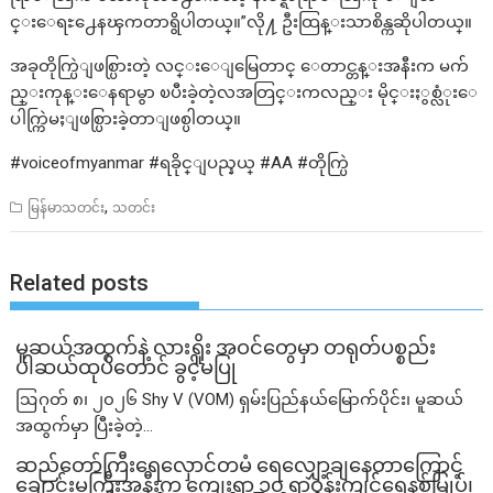
င္းေရႊ႕ေနၾကတာရွိပါတယ္။”လို႔ ဦးထြန္းသာစိန္ကဆိုပါတယ္။
အခုတိုက္ပြဲျဖစ္ပြားတဲ့ လင္းေျမြေတာင္ ေတာင္တန္းအနီးက မက်
ည္းကုန္းေနရာမွာ ၿပီးခဲ့တဲ့လအတြင္းကလည္း မိုင္းႏွစ္လံုးေ
ပါက္ကြဲမႈျဖစ္ပြားခဲ့တာျဖစ္ပါတယ္။
#voiceofmyanmar #ရခိုင္ျပည္နယ္ #AA #တိုက္ပြဲ
,
မြန်မာသတင်း
သတင်း
Related posts
မူဆယ်အထွက်နဲ့ လားရှိုး အဝင်တွေမှာ တရုတ်ပစ္စည်း
ပါဆယ်ထုပ်တောင် ခွင့်မပြု
ဩဂုတ် ၈၊ ၂၀၂၆ Shy V (VOM) ရှမ်းပြည်နယ်မြောက်ပိုင်း၊ မူဆယ်
အထွက်မှာ ပြီးခဲ့တဲ့...
ဆည်တော်ကြီးရေလှောင်တမံ ရေလျှော့ချနေတာကြောင့်
ချောင်းမကြီးအနီးက ကျေးရွာ ၁၀ ရွာဝန်းကျင်ရေနစ်မြုပ်၊