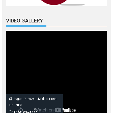
VIDEO GALLERY
August 7, 2026
Editor Htein
Lin
0
“တရားမဝင်