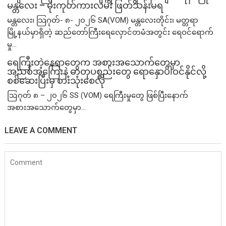
မန္တလေး – မိုးကုတ်ကားလမ်း ဖြတ်သန်းမရ
မန္တလေး၊ သြဂုတ်- ၈- ၂၀၂၆ SA(VOM) မန္တလေးတိုင်း၊ မတ္တရာ
မြို့နယ်မှာရှိတဲ့ ဆည်တော်ကြီးရေလှောင်တမံအတွင်း ရေဝင်ရောက်
မှု...
ရေကြီးတဲ့​နေရာ​တွေက အစားအသောက်တွေမှာ
အညစ်အကြေးနဲ့ ဓာတုပစ္စည်းတွေ ရောနှောပါဝင်နိုင်လို့
စစ်ဆေးပြီးမှ စားသုံးစေလို
ဩဂုတ် ၈ – ၂၀၂၆ SS (VOM) ရေကြီးမှုတွေ ဖြစ်ပြီးနောက်
အစားအသောက်တွေမှာ...
LEAVE A COMMENT