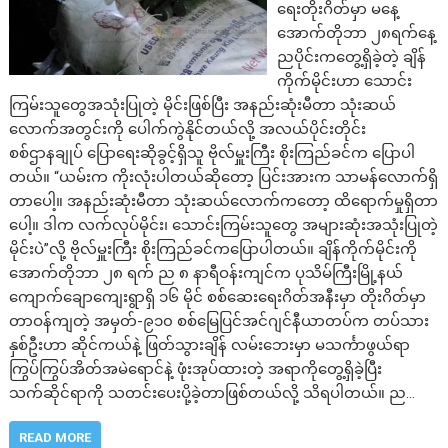
ရေးတိုးဂိတ်မှာ မနေ့
အောက်တိုဘာ ၂၈ရက်နေ့
ညပိုင်းကတွေ့ရှိခဲ့တဲ့ ချိန်
ကိုက်မိုင်းဟာ သောင်း
ကြမ်းသူတွေအသုံးပြုတဲ့ မိုင်းဖြစ်ပြီး အနည်းဆုံးမီတာ သုံးဆယ်
လောက်အတွင်းကို ပေါက်ကွဲနိုင်တယ်လို့ အလယ်ပိုင်းတိုင်း
စစ်ဌာနချုပ် ပြောရေးဆိုခွင့်ရှိသူ ဗိုလ်မှူးကြီး စိုးကြည်ခင်က ပြောပါ
တယ်။ “ယမ်းက ကိုးလုံးပါတယ်ဆိုတော့ ပြင်းအားက သာမန်လောက်ရှိ
တာပေါ့။ အနည်းဆုံးမီတာ သုံးဆယ်လောက်ကတော့ ထိရောက်မှုရှိတာ
ပေါ့။ ဒါက လက်လုပ်မိုင်း၊ သောင်းကြမ်းသူတွေ အများဆုံးအသုံးပြုတဲ့
မိုင်းပဲ”လို့ ဗိုလ်မှူးကြီး စိုးကြည်ခင်ကပြောပါတယ်။ ချိန်ကိုက်မိုင်းကို
အောက်တိုဘာ ၂၈ ရက် ည ၈ နာရီဝန်းကျင်က ပုသိမ်ကြီးမြို့နယ်
ကျောက်ချောကျေးရွာရှိ ၁၆ မိုင် စစ်ဆေးရေးဂိတ်အနီးမှာ တိုးဂိတ်မှာ
တာဝန်ကျတဲ့ အမှတ်-၉၁၀ စစ်မြေပြင်အင်ဂျင်နီယာတပ်က တပ်သား
နှစ်ဦးဟာ ဆိုင်ကယ်နဲ့ ဖြတ်သွားချိန် လမ်းဘေးမှာ မသင်္ကာဖွယ်ရာ
ကြွပ်ကြွပ်အိတ်အမဲရောင်နဲ့ ဖုံးအုပ်ထားတဲ့ အရာကိုတွေ့ရှိခဲ့ပြီး
သက်ဆိုင်ရာကို သတင်းပေးပို့ခဲ့တာဖြစ်တယ်လို့ သိရပါတယ်။ ည…
READ MORE