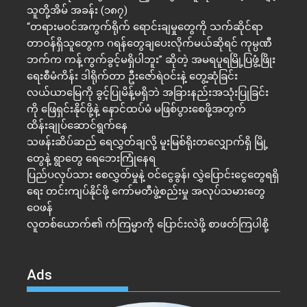
သူတို့အိမ် အခန်း (၁၈၇)
“တရားမဝင်အကွက်ရိုက် ရောင်းချမှုတွေကို သက်ဆိုင်ရာ
တာဝန်ရှိသူတွေက ဂရန်တွေချပေးလိုက်မယ်ဆိုရင် ကုမ္ပဏီ
ဘက်က ကန့်ကွက်ခွင့်မရှိပါဘူး” ဆိုတဲ့ အမရပူရမြို့ပြဖွံ့ဖြိုး
ရေးစီမံကိန်း ဒါရိုက်တာ ဦးဇော်ရဲဝင်းနဲ့ တွေ့ဆုံခြင်း
လယ်ယာမြေကို ခွင့်ပြုမိန့်မရှိဘဲ အခြားနည်းအသုံးပြုခြင်း
ကို ဖြေရှင်းနိုင်ဖို့နဲ့ နောင်ထပ်မံ မဖြစ်ပွားစေဖို့အတွက်
ထိန်းချုပ်ဆောင်ရွက်နေ
သဖန်းဆိပ်ဆည် ရေလွှတ်ချလို့ မူးမြစ်ရိုးတလျှောက်ရှိ မြို့
တွေနဲ့ ရွာတွေ ရေဘေးကြုံနေရ
ပြည်ပလုပ်သား စေလွှတ်မှုနဲ့ ဝင်ငွေခွန်၊ လွှဲပြောင်းငွေတွေရရှိ
ရေး တင်းကျပ်နိုင်ဖို့ ကော်မတီဖွဲ့စည်းမှု အလုပ်သမားတွေ
ဝေဖန်
လူတစ်ယောက်၏ ကံကြမ္မာကို ပြောင်းလဲဖို့ စာဖတ်ကြပါစို့
Ads