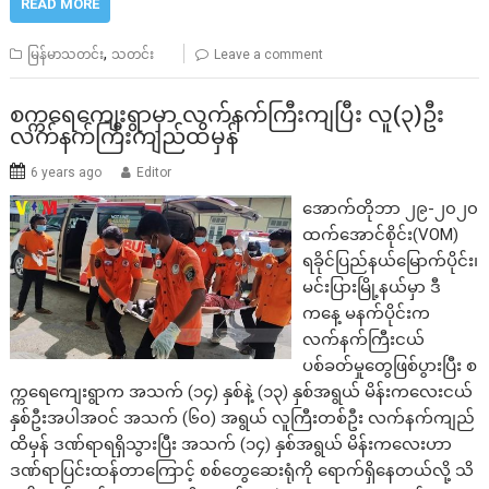
READ MORE
,
မြန်မာသတင်း
သတင်း
Leave a comment
စက္ကရေကျေးရွာမှာ လက်နက်ကြီးကျပြီး လူ(၃)ဦး
လက်နက်ကြီးကျည်ထိမှန်
6 years ago
Editor
အောက်တိုဘာ ၂၉-၂၀၂၀
ထက်အောင်စိုင်း(VOM)
ရခိုင်ပြည်နယ်မြောက်ပိုင်း၊
မင်းပြားမြို့နယ်မှာ ဒီ
ကနေ့ မနက်ပိုင်းက
လက်နက်ကြီးငယ်
ပစ်ခတ်မှုတွေဖြစ်ပွားပြီး စ
က္ကရေကျေးရွာက အသက် (၁၄) နှစ်နဲ့ (၁၃) နှစ်အရွယ် မိန်းကလေးငယ်
နှစ်ဦးအပါအဝင် အသက် (၆၀) အရွယ် လူကြီးတစ်ဦး လက်နက်ကျည်
ထိမှန် ဒဏ်ရာရရှိသွားပြီး အသက် (၁၄) နှစ်အရွယ် မိန်းကလေးဟာ
ဒဏ်ရာပြင်းထန်တာကြောင့် စစ်တွေဆေးရုံကို ရောက်ရှိနေတယ်လို့ သိ