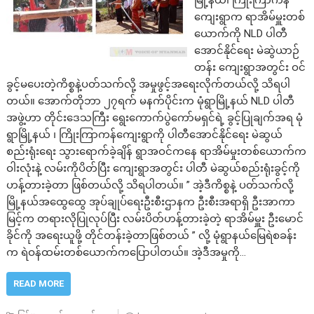
ကျေးရွာက ရာအိမ်မှူးတစ်
ယောက်ကို NLD ပါတီ
အောင်နိုင်ရေး မဲဆွဲယာဉ်
တန်း ကျေးရွာအတွင်း ဝင်
ခွင့်မပေးတဲ့ကိစ္စနဲ့ပတ်သက်လို့ အမှုဖွင့်အရေးလိုက်တယ်လို့ သိရပါ
တယ်။ အောက်တိုဘာ ၂၇ရက် မနက်ပိုင်းက မုံရွာမြို့နယ် NLD ပါတီ
အဖွဲ့ဟာ တိုင်းဒေသကြီး ရွေးကောက်ပွဲကော်မရှင်ရဲ့ ခွင့်ပြုချက်အရ မုံ
ရွာမြို့နယ် ၊ ကြိုးကြာကန်ကျေးရွာကို ပါတီအောင်နိုင်ရေး မဲဆွယ်
စည်းရုံးရေး သွားရောက်ခဲ့ချိန် ရွာအဝင်ကနေ ရာအိမ်မှုးတစ်ယောက်က
ဝါးလုံးနဲ့ လမ်းကိုပိတ်ပြီး ကျေးရွာအတွင်း ပါတီ မဲဆွယ်စည်းရုံးခွင့်ကို
ဟန့်တားခဲ့တာ ဖြစ်တယ်လို့ သိရပါတယ်။ ” အဲ့ဒီကိစ္စနဲ့ ပတ်သက်လို့
မြို့နယ်အထွေထွေ အုပ်ချုပ်ရေးဦးစီးဌာနက ဦးစီးအရာရှိ ဦးအာကာ
မြင့်က တရားလိုပြုလုပ်ပြီး လမ်းပိတ်ဟန့်တားခဲ့တဲ့ ရာအိမ်မှူး ဦးမောင်
ခိုင်ကို အရေးယူဖို့ တိုင်တန်းခဲ့တာဖြစ်တယ် ” လို့ မုံရွာနယ်မြေရဲစခန်း
က ရဲဝန်ထမ်းတစ်ယောက်ကပြောပါတယ်။ အဲ့ဒီအမှုကို…
READ MORE