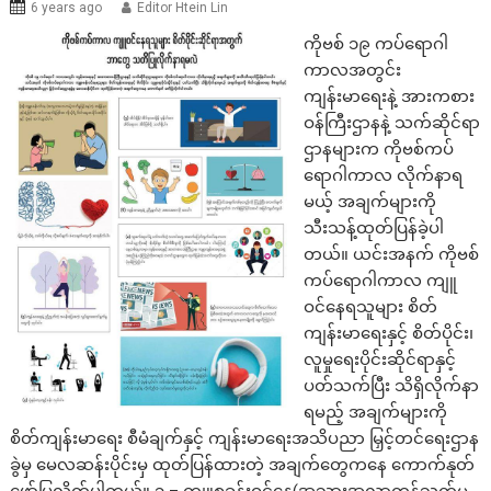
6 years ago
Editor Htein Lin
ကိုဗစ် ၁၉ ကပ်‌ရောဂါ
ကာလအတွင်း
ကျန်းမာရေးနဲ့ အားကစား
ဝန်ကြီးဌာနနဲ့ သက်ဆိုင်ရာ
ဌာနများက ကိုဗစ်ကပ်
ရောဂါကာလ လိုက်နာရ
မယ့် အချက်များကို
သီးသန့်ထုတ်ပြန်ခဲ့ပါ
တယ်။ ယင်းအနက် ကိုဗစ်
ကပ်ရောဂါကာလ ကျူ
ဝင်နေရသူများ စိတ်
ကျန်းမာရေးနှင့် စိတ်ပိုင်း၊
လူမှုရေးပိုင်းဆိုင်ရာနှင့်
ပတ်သက်ပြီး သိရှိလိုက်နာ
ရမည့် အချက်များကို
စိတ်ကျန်းမာရေး စီမံချက်နှင့် ကျန်းမာရေးအသိပညာ မြှင့်တင်ရေးဌာန
ခွဲမှ မေလဆန်းပိုင်းမှ ထုတ်ပြန်ထားတဲ့ အချက်တွေကနေ ကောက်နုတ်