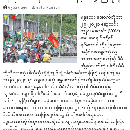
6 years ago
Editor Htein Lin
မန္တလေး-အောက်တိုဘာ
၂၉-၂၀၂၀ ဆွေလင်း
ထွန်း+နေလင်း (VOM)
ခွေး၊ခွေးချင်းကိုက်
ရင်တောင် ကိုယ့်ခွေးက
အနိုင်ရစေချင်တဲ့ လူ့
သဘာဝတွေကြောင့် မိမိ
တို့နှစ်သက်တဲ့ ပါတီ၊ မိမိ
တို့လိုလားတဲ့ ပါတီကို အုံနဲ့ကျင်းနဲ့ ဝန်းရံအင်အားပြတဲ့ ယဉ်ကျေးမှု
အဖြစ် ၂၀၂၀ မှာ ကျင်းပမယ့် ရွေးကောက်ပွဲအကြိုမဲဆွယ်ပွဲတွေမှာ
အထင်အရှားတွေ့နေရပါတယ်။ မိမိလိုလားတဲ့ ပါတီမဲဆွယ်ပွဲမှာ
လူအင်အားများဖို့ ပါတီခေါင်းဆောင်တွေရဲ့ မေတ္တာရပ်ခံချက်တွေကို
လစ်လျူရှုပြီး တီရှပ်အခမဲ့ဝေတာ၊ ရေသန့်ဗူး အခမဲ့ဝေတာ၊ စား
သောက်စရာဝေကြတာ စသည်ဖြင့် လူတွေစုလှည့်လည်နေကြပါတယ်။
ဒီလိုကိုဗစ်ကာလ တာမြစ်ချက်တွေကို ချိုးဖေါက်လူစုတာ
ရွေးကောက်ပွဲ မဲဆွယ်ကာလမို့လို့ လျှော့တွေးပေးလို့ရပေမယ် သင်္ကြန်
မှာလိုလို ၊ တောင်ပြုံးပွဲ ၊ ကူနီပွဲတွေမှာလို လှည့်လည်သူချင်း စနောက်