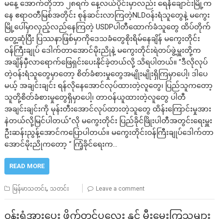
မနေ့ အောက်တိုဘာ ၂၈ရက် နေ့လယ်ပိုင်းမှာလည်း ရေနံချောင်းမြို့က
နေ ဧရာဝတီမြစ်အတိုင်း စုန်ဆင်းလာကြတဲ့NLDဝန်းရံသူတွေနဲ့ မကွေး
မြို့ပေါ်မှာလှည့်လည်နေကြတဲ့ USDPပါတီထောက်ခံသူတွေ ထိပ်တိုက်
တွေ့ဆုံပြီး ပြဿနာဖြစ်မှာကိုဒေသခံတွေစိုးရိမ်နေချိန် မကွေးတိုင်း
ဝန်ကြီးချုပ် ဒေါက်တာအောင်မိုးညိုနဲ့ မကွေးတိုင်းရဲတပ်ဖွဲ့မှူးတို့က
အချိန်မှီလာရောက်ဖြေရှင်းပေးနိုင်ခဲ့တယ်လို့ သိရပါတယ်။ ”ဒီလိုလုပ်
တဲ့ဝန်းရံသူတွေမှာတော့ စိတ်ခံစားမှုတွေအမျိုးမျိုးရှိကြမှာပေါ့၊ ဒါပေ
မယ့် အချင်းချင်း ရန်လိုနေအောင်လုပ်ထားတဲ့လူတွေ၊ ပြည်သူကတော့
သူတို့စိတ်ခံစားမှုတွေရှိမှာပေါ့၊ တာဝန်ယူထားတဲ့လူတွေ ပါတီ
အချင်းချင်းကို မုန်းတီးအောင်လုပ်ထားတဲ့သူတွေ ထိန်းကြောင်းမှုအား
နဲတယ်လို့မြင်ပါတယ်”လို မကွေးတိုင်း ပြည်ခိုင်ဖြိုးပါတီအတွင်းရေးမှူး
ဦးဆန်းညွန့်အောင်ကပြောပါတယ်။ မကွေးတိုင်းဝန်ကြီးချုပ်ဒေါက်တာ
အောင်မိုးညိုကတော့ “ ကြံ့ခိုင်ရေးက…
READ MORE
,
မြန်မာသတင်း
သတင်း
Leave a comment
ဝန်းရံအားပေး ဖိုက်တင်ပလေး နှင့် မီးမွှေးကြသူများ