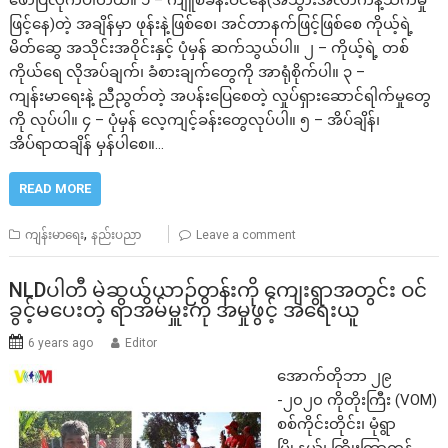
ဖော်ပြလိုက်ပါတယ်။ ၁ – ကျူစခန်းဝင်နေ(အသွားအလာကန့်သက်မှု
ဖြင့်နေ)တဲ့ အချိန်မှာ ဖုန်းနဲ့ဖြစ်စေ၊ အင်တာနက်ဖြင့်ဖြစ်စေ ကိုယ့်ရဲ့
မိတ်ဆွေ အသိုင်းအဝိုင်းနှင့် ပုံမှန် ဆက်သွယ်ပါ။ ၂ – ကိုယ့်ရဲ့ တစ်
ကိုယ်ရေ လိုအပ်ချက်၊ ခံစားချက်တွေကို အာရုံစိုက်ပါ။ ၃ –
ကျန်းမာရေးနဲ့ ညီညွတ်တဲ့ အပန်းပြေစေတဲ့ လှုပ်ရှားဆောင်ရါက်မှုတွေ
ကို လုပ်ပါ။ ၄ – ပုံမှန် လေ့ကျင့်ခန်းတွေလုပ်ပါ။ ၅ – အိပ်ချိန်၊
အိပ်ရာထချိန် မှန်ပါစေ။…
READ MORE
,
ကျန်းမာရေး
နည်းပညာ
Leave a comment
NLDပါတီ မဲဆွယ်ယာဉ်တန်းကို ကျေးရွာအတွင်း ဝင်
ခွင့်မပေးတဲ့ ရာအိမ်မှူးကို အမှုဖွင့် အရေးယူ
6 years ago
Editor
အောက်တိုဘာ ၂၉
-၂၀၂၀ ကိုတိုးကြီး (VOM)
စစ်ကိုင်းတိုင်း၊ မုံရွာ
မြို့နယ်၊ ကြိုးကြာကန်