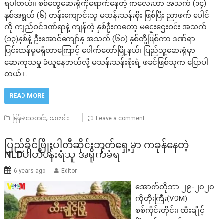
ရပါတယ်။ စစ်တွေဆေးရုံကိုရောက်နေတဲ့ ကလေးဟာ အသက် (၁၄)
နှစ်အရွယ် (၆) တန်းကျောင်းသူ မသန်းသန်းစိုး ဖြစ်ပြီး ညာဖက် ပေါင်
ကို ကျည်ဝင်ဒဏ်ရာနဲ့ ကျန်တဲ့ နှစ်ဦးကတော့ မဌေးဌေးဝင်း အသက်
(၁၃)နှစ်နဲ့ ဦးအောင်ကျော်နု အသက် (၆၀) နှစ်တို့ဖြစ်ကာ ဒဏ်ရာ
ပြင်းထန်မှုမရှိတာကြောင့် ပေါက်တော်မြို့နယ်၊ ပြည်သူ့ဆေးရုံမှာ
ဆေးကုသမှု ခံယူနေတယ်လို့ မသန်းသန်းစိုးရဲ့ ဖခင်ဖြစ်သူက ပြောပါ
တယ်။…
READ MORE
,
မြန်မာသတင်း
သတင်း
Leave a comment
ပြည်ခိုင်ဖြိုးပါတီဆိုင်းဘုတ်ရှေ့မှာ ကခုန်နေတဲ့
NLDပါတီဝန်းရံသူ အရိုက်ခံရ
6 years ago
Editor
အောက်တိုဘာ ၂၉-၂၀၂၀
ကိုတိုးကြီး(VOM)
စစ်ကိုင်းတိုင်း၊ ထီးချိုင့်