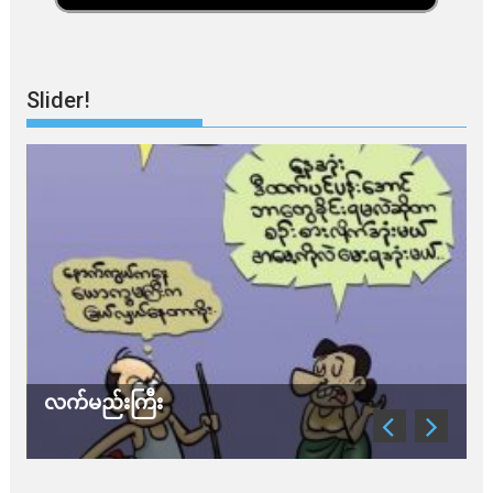
Slider!
သတိ အိုမီခရွန်တဲ့