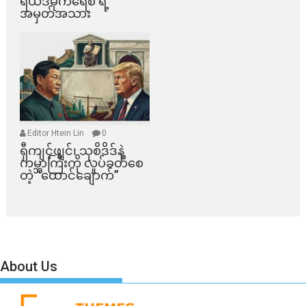
ရယ်ဒီမိုကရေစီ ရဲ့
အမှတ်အသား
Editor Htein Lin
0
ရှီကျင့်ဖျင်၊ သုစိဒိဒ်နဲ့
ကမ္ဘာကြီးကို လှုပ်ခတ်စေ
တဲ့ “ထောင်ချောက်”
About Us