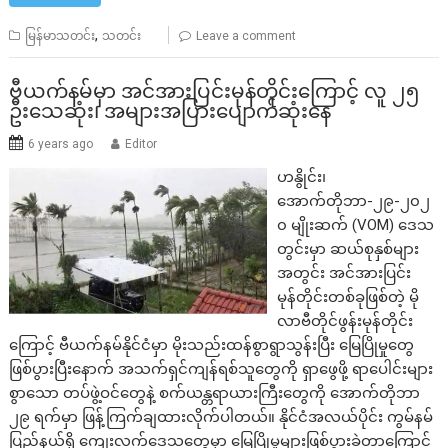
,
မြန်မာသတင်း
သတင်း
Leave a comment
ဗီယက်နမ်မှာ အင်အားပြင်းမုန်တိုင်းကြောင့် လူ ၂၅
ဦးသေဆုံး၊ အများအပြားပျောက်ဆုံးနေ
6 years ago
Editor
ဟနွိုင်း၊
အောက်တိုဘာ-၂၉-၂၀၂
၀ မျိုးဆက် (VOM) ဒေသ
တွင်းမှာ ဆယ်စုနှစ်များ
အတွင်း အင်အားပြင်း
မုန်တိုင်းတစ်ခုဖြစ်တဲ့ မို
လာဗီတိုင်ဖွန်းမုန်တိုင်း
ကြောင့် ဗီယက်နမ်နိုင်ငံမှာ မိုးသည်းထန်စွာရွာသွန်းပြီး မြေပြိုမှုတွေ
ဖြစ်ပွားပြီးနောက် အသက်ရှင်ကျန်ရစ်သူတွေကို ရှာဖွေဖို့ ရာပေါင်းများ
စွာသော တပ်ဖွဲ့ဝင်တွေနဲ့ စက်ယန္တရာယားကြီးတွေကို အောက်တိုဘာ
၂၉ ရက်မှာ ဖြန့်ကြက်ချထားလိုက်ပါတယ်။ နိုင်ငံအလယ်ပိုင်း ကွမ်နမ်
ပြည်နယ်ရှိ ကျေးလက်ဒေသတွေမှာ မြေပြိုမှုများဖြစ်ပွားခဲ့တာကြောင့်