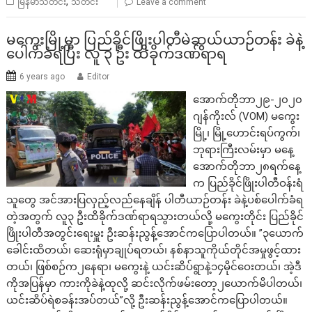
,
မြန်မာသတင်း
သတင်း
Leave a comment
မကွေးမြို့မှာ ပြည်ခိုင်ဖြိုးပါတီမဲဆွယ်ယာဉ်တန်း ခဲနဲ့
ပေါက်ခံရပြီး လူ ၃ ဦး ထိခိုက်ဒဏ်ရာရ
6 years ago
Editor
အောက်တိုဘာ၂၉-၂၀၂၀
ဂျန်ကိုးလ် (VOM) မကွေး
မြို့၊ မြို့ဟောင်းရပ်ကွက်၊
ဘုရားကြီးလမ်းမှာ မနေ့
အောက်တိုဘာ၂၈ရက်နေ့
က ပြည်ခိုင်ဖြိုးပါတီဝန်းရံ
သူတွေ အင်အားပြလှည့်လည်နေချိန် ပါတီယာဉ်တန်း ခဲနဲ့ပစ်ပေါက်ခံရ
တဲ့အတွက် လူ၃ ဦးထိခိုက်ဒဏ်ရာရသွားတယ်လို့ မကွေးတိုင်း ပြည်ခိုင်
ဖြိုးပါတီအတွင်းရေးမှူး ဦးဆန်းညွန့်အောင်ကပြောပါတယ်။ ”၃ယောက်
ခေါင်းထိတယ်၊ ဆေးရုံမှာချုပ်ရတယ်၊ နစ်နာသူကိုယ်တိုင်အမှုဖွင့်ထား
တယ်၊ ဖြစ်စဉ်က၂နေရာ၊ မကွေးနဲ့ ယင်းဆိပ်ရွာနဲ့၁၄မိုင်ဝေးတယ်၊ အဲ့ဒီ
ကိုအပြန်မှာ ကားကိုခဲနဲ့ထုလို့ ဆင်းလိုက်ဖမ်းတော့၂ယောက်မိပါတယ်၊
ယင်းဆိပ်ရဲစခန်းအပ်တယ်”လို့ ဦးဆန်းညွန့်အောင်ကပြောပါတယ်။