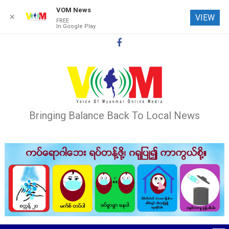
VOM News
✕
VIEW
FREE
In Google Play
Skip
to
content
Bringing Balance Back To Local News