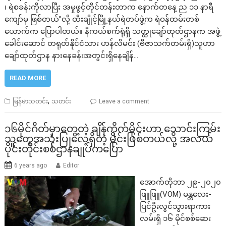
၊ ရဲစခန်းကိုလာပြီး အမှုဖွင့်တိုင်တန်းတာက နောက်တနေ့ ည ၁၁ နာရီ
ကျော်မှ ဖြစ်တယ်”လို့ ထီးချိုင့်မြို့နယ်ရဲတပ်ဖွဲ့က ရဲဝန်ထမ်းတစ်
ယောက်က ပြောပါတယ်။ နီကယ်စက်ရုံရှိ သတ္ထုချော်ထုတ်ဌာနက အဖွဲ့
ခေါင်းဆောင် တရုတ်နိုင်ငံသား ဟန်လိမင်း (ဗီဇာသက်တမ်းရှိ)သူဟာ
ချော်ထုတ်ဌာန နားနေခန်းအတွင်းရှိနေချိန်…
READ MORE
,
မြန်မာသတင်း
သတင်း
Leave a comment
၁၆မိုင်ဂိတ်မှာတွေ့တဲ့ ချိန်ကိုက်မိုင်းဟာ သောင်းကြမ်း
သူတွေအသုံးပြုလေ့ရှိတဲ့ မိုင်းဖြစ်တယ်လို့ အလယ်
ပိုင်းတိုင်းစစ်ဌာနချုပ်ကပြော
6 years ago
Editor
အောက်တိုဘာ ၂၉-၂၀၂၀
ဖြူဖြူ(VOM) မန္တလေး-
ပြင်ဦးလွင်သွားရာကား
လမ်းရှိ ၁၆ မိုင်စစ်ဆေး