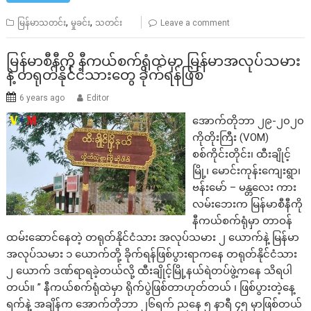
,
,
မြန်မာသတင်း
မှုခင်း
သတင်း
Leave a comment
မြန်မာစီနီကို နီကယ်စက်ရုံထဲမှာ မြန်မာအလုပ်သမား
နဲ့ တရုတ်နိုင်ငံသားတွေ ခိုက်ရန်ဖြစ်
6 years ago
Editor
အောက်တိုဘာ ၂၉-၂၀၂၀
ကိုတိုးကြီး (VOM)
စစ်ကိုင်းတိုင်း၊ ထီးချိုင့်
မြို့၊ မောင်းကုန်းကျေးရွာ၊
ဗန်းမော် – မန္တလေး ကား
လမ်းဘေးက မြန်မာစီနီကို
နီကယ်စက်ရုံမှာ တာဝန်
ထမ်းဆောင်နေတဲ့ တရုတ်နိုင်ငံသား အလုပ်သမား ၂ ယောက်နဲ့ မြန်မာ
အလုပ်သမား ၁ ယောက်တို့ ခိုက်ရန်ဖြစ်ပွားရာကနေ တရုတ်နိုင်ငံသား
၂ ယောက် ဒဏ်ရာရခဲ့တယ်လို့ ထီးချိုင့်မြို့နယ်ရဲတပ်ဖွဲ့ကနေ သိရပါ
တယ်။ ” နီကယ်စက်ရုံထဲမှာ ရိုက်ပွဲဖြစ်တာဟုတ်တယ် ၊ ဖြစ်ပွားတဲ့နေ့
ရက်နဲ့ အချိန်က အောက်တိုဘာ ၂၆ရက် ညနေ ၅ နာရီ ၄၅ မှာဖြစ်တယ်