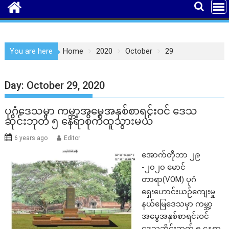
You are here
Home
2020
October
29
Day:
October 29, 2020
ပုဂံဒေသမှာ ကမ္ဘာ့အမွေအနှစ်စာရင်းဝင် ဒေသ
ဆိုင်းဘုတ် ၅ နေရာစိုက်ထူသွားမယ်
6 years ago
Editor
အောက်တိုဘာ ၂၉
-၂၀၂၀ မောင်
တာရာ(VOM) ပုဂံ
ရှေးဟောင်းယဉ်ကျေးမှု
နယ်မြေဒေသမှာ ကမ္ဘာ့
အမွေအနှစ်စာရင်းဝင်
ဒေသဆိုင်းဘုတ် ၅ နေရာ