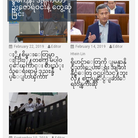
စီမံကိန်း ဒါရိုက်တာ
ဦးဇော်ရဲဝင်းနဲ့ တွေ့ဆုံ
ခြင်း
February 22, 2019
Editor
February 14, 2019
Editor
ႏို႔စိမ္းေတြမွာ
Htein Lin
ႏြားႏို႔တစက္မွ မပါဝ
ရိုဟင္ဂ်ာေတြကို ျမန္မာနို
င္ေၾကာင္း စားသံုး
င္ငံသားေပးေရး အျခား
သူေရးရာမွ ဒုညႊန္ခ်ဳ
နိုင္ငံေတြ ၀င္မပါသင္႔ဘူး
ပ္ေျပာၾကား
လို႔ စင္ကာပူနုိင္ငံျခားေ
ရး၀န္ၾကီးဆို