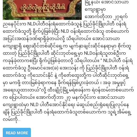
မြို့နယ်၊ အောင်သာယာ
ကျေးရွာမှာ
အောက်တိုဘာ ၂၇ရက်
ညနေပိုင်းက NLDပါတီဝန်းရံထောက်ခံသူနဲ့ ပြည်ခိုင်ဖြိုးပါတီ ဝန်းရံ
ထောက်ခံသူတို့ ရိုက်ပွဲဖြစ်ခဲ့ပြီး NLD ဝန်းရံထောက်ခံသူ တစ်ယောက်
အပြင်းအထန်ဒဏ်ရာရှိခဲ့တယ်လို့ သိရပါတယ်။ အောင်သာယာ
ကျေးရွာရှိ ဈေးဆိုင်တစ်ဆိုင်ရှေ့က မျက်နှာချင်းဆိုင်နေရာမှာ စိုက်ထူ
ထားတဲ့ ပြည်ခိုင်ဖြိုးပါတီ ဆိုင်းဘုတ်ရှေ့မှာ NLDဝန်းရံသူတစ်ဦးက
ကခုန်ခဲ့တာကစပြီး ရိုက်ပွဲဖြစ်ခဲ့တာလို့ သိရပါတယ်။ ” NLDပါတီ ဝန်းရံ
ထောက်ခံသူ ဦးမောင်အေး(ခ) အေးသန်း ကို ပြည်ခိုင်ဖြိုးပါတီ ဝန်းရံ
ထောက်ခံသူ ကိုသောင်းနိုင် နဲ့ ကိုဇော်ထွေးတို့က ပါတီဆိုင်းဘုတ်ရှေ့
မှာ မကဖို့ တားမြစ်ခဲ့ရာကနေ ခိုက်ရန်ဖြစ်ပွားခဲ့တယ် ၊ အခု အမှုဖွင့်
အရေးယူထားတယ်”လို့ ထီးချိုင့်မြို့မရဲစခန်းက ရဲဝန်ထမ်းတစ်ယောက်
က ပြောပါတယ်။ အောက်တိုဘာ ၂၇ မနက်ပိုင်းက အောင်သာယာ
ကျေးရွာထဲမှာ NLD ပါတီအောင်နိုင်ရေး မဲဆွယ်စည်းရုံရေးပြုလုပ်နေ
ချိန် ပြည်ခိုင်ဖြိုးပါတီ ဝန်းရံထောက်ခံသူတစ်ယောက်က သူရဲ့အိမ်ရှေ့
လမ်းကို…
READ MORE