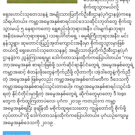
စိုက်ထူသွားမယ်လို့
ရှေးဟောင်းသုတေသနနဲ့ အမျိုးသားပြတိုက်ဦးစီးဌာန(ပုဂံဌာနခွဲ)ကနေ
သိရပါတယ်။ ကမ္ဘာ့အမွေအနှစ်စာရင်းဝင်ဒေသဆိုင်းဘုတ်တွေ စိုက်ထူ
သွားမယ့် ၅ နေရာကတော့ ရွှေစည်းခုံဘုရားအနီး၊ ငါးမျက်နှာဘုရား
အနီး(ခေမင်္ဂဘုရားစုရှေ့) ၊သရပါဂိတ်ရှေ့ ၊ ဓမ္မရံကြီးဘုရားအနီး၊ မင်း
နန်သူရွာ၊ ဆုတောင်းပြည့်အုတ်ကျောင်းအနီးမှာ စိုက်ထူသွားမှာဖြစ်
တယ်လို့ ရှေးဟောင်းသုတေသနနှင့် အမျိုးသားပြတိုက်ဦးစီးဌာန(ပုဂံ
ဌာနခွဲ)က ညွှန်ကြားရေးမှူး ဒေါက်တာသန်းထိုက်ကပြောပါတယ်။ ”ကမ္
ဘာ့အမွေအနှစ် စာရင်းဖြစ်ဖို့ သက်ဆိုင်ရာနိုင်ငံတွေရဲ့ အမွေအနှစ်တွေရဲ့
ကမ္ဘာ့အဆင့် စံတန်းဖိုးတွေနဲကိုက်ညီဖို့ လိုတာကိုး ၊အဲ့ဒါတွေနဲ့ကိုက်ညီ
တဲ့ အမွေအနှစ် ဖြစ်မှလည်း ကမ္ဘာ့အမွေအနှစ်ကော်မတီက ဒီဒေသကို
ကမ္ဘာ့အမွေအနှစ်စာရင်းသွင်းတာပေါ့။ ကမ္ဘာ့အမွေအနှစ်စာရင်းသွင်းခံ
ရတဲ့ နိုင်ငံတိုင်းမှာရှိတဲ့ အမွေအနှစ်တွေရဲ့ ဆိုက်တွေမှာတော့ ဒီ logo
တွေက စိုက်ထူကြတာပဲလေ၊ ပုဂံက ၂၀၁၉ ကတည်းက ကမ္ဘာ့
အမွေအနှစ်ရပြီး ခုချိန်ထိ မစိုက်ထူရသေးတော့ ကျွန်တော်တို့ စိုက်ဖို့
လုပ်တာပါ”လို့ ဒေါက်တာသန်းထိုက်ကပြောပါတယ်။ ပုဂံယဉ်ကျေးမှု
အမွေအနှစ်ဒေသကို ၂၀၁၉…