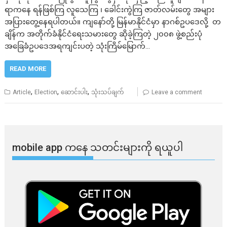
ရာကနေ ရန်ဖြစ်ကြ လူသေကြ ၊ ခေါင်းကွဲကြ ဇာတ်လမ်းတွေ အများ
အပြားတွေ့နေရပါတယ်။ ကျနော်တို့ မြန်မာနိုင်ငံမှာ နာဂစ်ဥပဒေလို့ တ
ချိန်က အတိုက်ခံနိုင်ငံရေးသမားတွေ ဆိုခဲ့ကြတဲ့ ၂၀၀၈ ဖွဲ့စည်းပုံ
အခြေခံဥပဒေအရကျင်းပတဲ့ သုံးကြိမ်မြောက်…
READ MORE
,
,
,
Article
Election
ဆောင်းပါး
သုံးသပ်ချက်
Leave a comment
mobile app ​​ကနေ ​​သတင်းများကို ရယူပါ