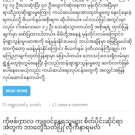
လူ ၁၃ ဦးသေဆုံးပြီး ၄၀ ဦးပျောက်ဆုံးနေကာ မုန်တိုင်းအပြီးမှာ
ရာသီဥတုဆိုးရွားမှုကြောင့် ကယ်ဆယ်ရေးအားထုတ်မှုတွေ နှောင့်နှေးခဲ့
ရတယ်လို့ ဗီယက်နမ်အစိုးရက ဆိုပါတယ်။ ပင်လယ်ပြင်အတွင်းမှာ
လည်း ငါးဖမ်းသမား ၁၂ ဦး သေဆုံးသွားတယ်လို့ အစိုးရရဲ့ ထုတ်ပြန်
ချက်မှာ ဖော်ပြထားပါတယ်။ မိမိတို့အနေနဲ့ မုန်တိုင်းလမ်းကြောင်း၊
မိုးရွာသွန်းမှုပမာဏကို ခန့်မှန်းနိုင်ပေမယ့် ဘယ်အချိန်မှာ မြေပြိုမယ်ဆို
တာကိုတော့ မခန့်မှန်းနိုင်ကြောင်း ဗီယက်နမ် ဒုတိယဝန်ကြီးချုပ် က
ကြေညာချက်ထုတ်ပြန်ရာမှာ ပြောပါတယ်။ ဘေးသင့်ဒေသရှိလမ်းမှာ
ရွံ့နွံ့တွေဖုံးလွှမ်းနေပြီး မိုးသည်းထန်းစွာရွာသွန်းမှုတွေ ဆက်လက်ဖြစ်
ပေါ်နေပေမယ့်လည်း ကယ်ဆယ်ရေးလုပ်ငန်းတွေကို အလျှင်အမြန်
လုပ်ဆောင်နေတယ်လို့…
READ MORE
,
ကမ္ဘာ့သတင်း
သတင်း
Leave a comment
ကိုဗစ်ကာလ ကျူဝင်နေရသူများ စိတ်ပိုင်းဆိုင်ရာ
အတွက် ဘာတွေသတိပြု လိုက်နာရမလဲ