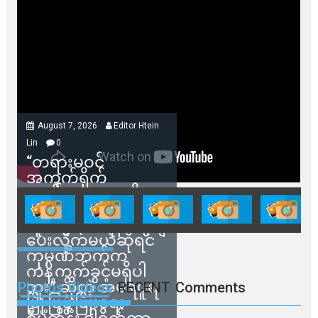
August 7, 2026
Editor Htein
Lin
0
“တရားမဝင်
အကွက်ရိုက်
ရောင်းချမှုတွေကို
သက်ဆိုင်ရာတာဝန်ရှိ
သူတွေက ဂရန်တွေချ
ပေးလိုက်မယ်ဆိုရင်
ကုမ္ပဏီဘက်က
ကန့်ကွက်ခွင့်မရှိပါ
ဘူး” ဆိုတဲ့ အမရပူရ
Photos Videos
RECENT
Comments
မြို့ပြဖွံ့ဖြိုးရေး