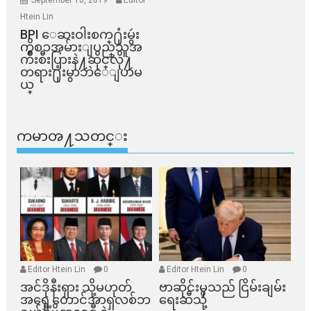
September 10, 2019
Editor
Htein Lin
BPI ​ေဆးဝါးစက္​႐ုံးမွဴး
ကိစၥအမ်ားျပည္​သူအ
က်ိဳးစီးပြားနဲ႔ဆိုင္​လို႔
တရား႐ုံးမွာဘဲေျပာမ
ယ္​
ကမာၻ႔သတင္း
Editor Htein Lin
0
Editor Htein Lin
0
အင်ဒိုနီးရှား သို့မဟုတ်
ဗာဆိုင်းမှသည် ငြိမ်းချမ်း
အရှေ့တောင်အာရှလစ်ဘ
ရေးဆီသို့