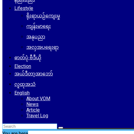
Lifestyle
ရိုးရာယဉ်ကျေးမှု
ကျန်းမာရေး
အနုပညာ
အလှအပရေးရာ
ဓာတ်ပုံ ဗီဒီယို
Election
အယ်ဒီတာ့အာဘော်
လူထုအသံ
English
About VOM
News
Article
Travel Log
You are here