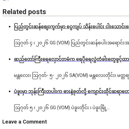
Related posts
ပြည်တွင်းဆန်စျေးကွက်မှာ ငွေကျပ် သိန်းပေါင်း ငါး​သောင်
ဩဂုတ် ၄ ၊ ၂၀၂၆ GG (VOM) ပြည်တွင်းဆန်စပါးအရောင်းအဝ
ဆည်တော်ကြီးရေလှောင်တမံက ရေပိုရေလွှဲတံခါးတွေဖွင့်ထား
မန္တလေး၊ သြဂုတ်- ၅- ၂၀၂၆ SA(VOM) မန္တလေးတိုင်း၊ မတ္တရ
ပဲခူးမှာ ဘုန်းကြီးတပါးက ဓားနဲ့ခုတ်လို့ ကျောင်းထိုင်ဆရာတော
ဩဂုတ် ၅ ၊ ၂၀၂၆ GG (VOM) ပဲခူးတိုင်း ၊ ပဲခူးမြို့...
Leave a Comment