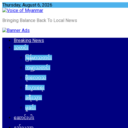
Skip
Thursday, August 6, 2026
to
content
Bringing Balance Back To Local News
Breaking News
သတင်း
မြန်မာသတင်း
ကမ္ဘာ့သတင်း
မိုးလေဝသ
စီးပွားရေး
ခရီးသွား
မှုခင်း
ဆောင်းပါး
နည်းပညာ