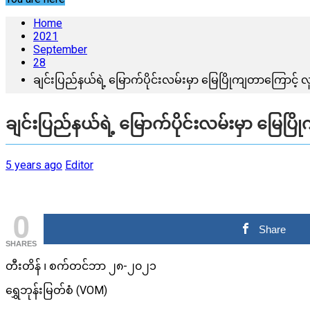
Home
2021
September
28
ချင်းပြည်နယ်ရဲ့ မြောက်ပိုင်းလမ်းမှာ မြေပြိုကျတာကြောင့်
ချင်းပြည်နယ်ရဲ့ မြောက်ပိုင်းလမ်းမှာ မြေပ
5 years ago
Editor
0
Share
SHARES
တီးတိန် ၊ စက်တင်ဘာ ၂၈-၂၀၂၁
ရွှေဘုန်းမြတ်စံ (VOM)