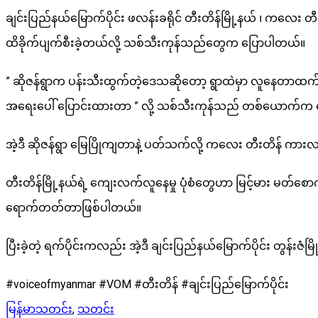
ချင်းပြည်နယ်မြောက်ပိုင်း ဖလန်းခရိုင် တီးတိန်မြို့နယ် ၊ ကလေး 
ထိခိုက်ပျက်စီးခဲ့တယ်လို့ သစ်သီးကုန်သည်တွေက ပြောပါတယ်။
” ဆိုဇန်ရွာက ပန်းသီးထွက်တဲ့ဒေသဆိုတော့ ရွာထဲမှာ လူနေတာထက် 
အရေးပေါ် ပြောင်းထားတာ ” လို့ သစ်သီးကုန်သည် တစ်ယောက်က
အဲ့ဒီ ဆိုဇန်ရွာ မြေပြိုကျတာနဲ့ ပတ်သက်လို့ ကလေး တီးတိန် ကား
တီးတိန်မြို့နယ်ရဲ့ ကျေးလက်လူနေမှု ပုံစံတွေဟာ မြင့်မား မတ်
ရောက်တတ်တာဖြစ်ပါတယ်။
ပြီးခဲ့တဲ့ ရက်ပိုင်းကလည်း အဲ့ဒီ ချင်းပြည်နယ်မြောက်ပိုင်း တွန်
#voiceofmyanmar
#VOM
#တီးတိန
်
#ခ
ျင်းပြည်မြောက်ပိုင်း
မြန်မာသတင်း
,
သတင်း