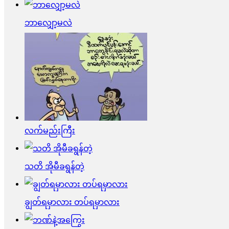
ဘာလျှော့မလဲ
လက်မည်းကြီး
သတိ အိုမီခရွန်တဲ့
ချွတ်ရမှာလား တပ်ရမှာလား