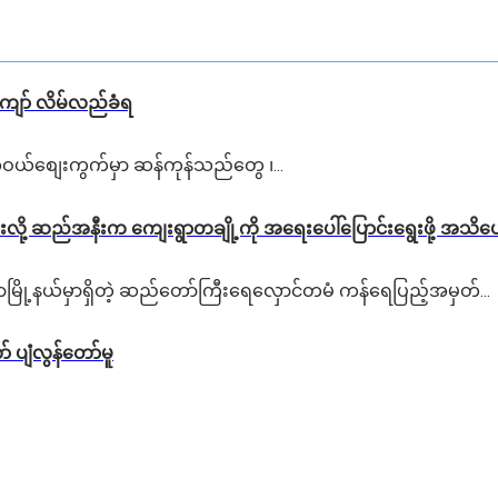
းကျော် လိမ်လည်ခံရ
ယ်စျေးကွက်မှာ ဆန်ကုန်သည်တွေ ၊...
လို့ ဆည်အနီးက ကျေးရွာတချို့ကို အရေးပေါ်ပြောင်းရွေးဖို့ အသိ
ာမြို့နယ်မှာရှိတဲ့ ဆည်တော်ကြီးရေလှောင်တမံ ကန်ရေပြည့်အမှတ်...
် ပျံလွန်တော်မူ