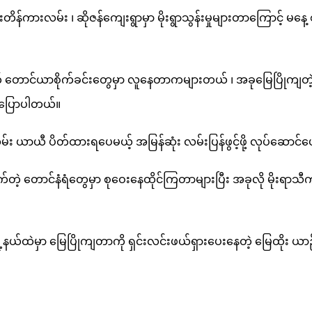
တီးတိန်ကားလမ်း ၊ ဆိုဇန်ကျေးရွာမှာ မိုးရွာသွန်းမှုများတာကြောင့်
တောင်ယာစိုက်ခင်းတွေမှာ လူနေတာကများတယ် ၊ အခုမြေပြိုကျတဲ့အခါ 
 ပြောပါတယ်။
လမ်း ယာယီ ပိတ်ထားရပေမယ့် အမြန်ဆုံး လမ်းပြန်ဖွင့်ဖို့ လုပ်ဆေ
စောက်တဲ့ တောင်နံရံတွေမှာ စုဝေးနေထိုင်ကြတာများပြီး အခုလို မ
းဇံမြို့နယ်ထဲမှာ မြေပြိုကျတာကို ရှင်းလင်းဖယ်ရှားပေးနေတဲ့ မြေထို