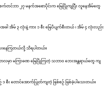
 မနေ့ စက်တင်ဘာ ၂၇ မနက်အစောပိုင်းက မြေပြိုကျပြီး လူနေအိမ်တွေ
အိမ် ၃ လုံးနဲ့ ကား ၁ စီး မြေပိပျက်စီးတယ် ၊ အိမ် ၄ လုံးလည်း
ာင်ပေးနေကြတယ်လို့ သိရပါတယ်။
ိုးရာသီကာလမှာ မကြာခဏ မြေပြိုကြတဲ့ သဘာဝ ဘေးအန္တရာယ်တွေ ကျ
း ယာဥ် ၁ စီး တောင်အောက်ပြုတ်ကျတဲ့ ဖြစ်စဉ် ဖြစ်ခဲ့ပါသေးတယ်။