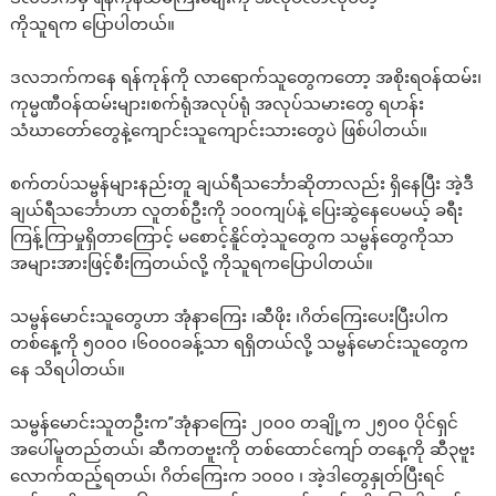
ကိုသူရက ပြောပါတယ်။
ဒလဘက်ကနေ ရန်ကုန်ကို လာရောက်သူတွေကတော့ အစိုးရဝန်ထမ်း၊
ကုမ္မဏီဝန်ထမ်းများ၊စက်ရုံအလုပ်ရုံ အလုပ်သမားတွေ ရဟန်း
သံဃာတော်တွေနဲ့ကျောင်းသူကျောင်းသားတွေပဲ ဖြစ်ပါတယ်။
စက်တပ်သမ္ဗန်များနည်းတူ ချယ်ရီသင်္ဘောဆိုတာလည်း ရှိနေပြီး အဲ့ဒီ
ချယ်ရီသင်္ဘောဟာ လူတစ်ဦးကို ၁၀၀ကျပ်နဲ့ ပြေးဆွဲနေပေမယ့် ခရီး
ကြန့်ကြာမှုရှိတာကြောင့် မစောင့်နိူင်တဲ့သူတွေက သမ္ဗန်တွေကိုသာ
အများအားဖြင့်စီးကြတယ်လို့ ကိုသူရကပြောပါတယ်။
သမ္ဗန်မောင်းသူတွေဟာ အုံနာကြေး ၊ဆီဖိုး ၊ဂိတ်ကြေးပေးပြီးပါက
တစ်နေ့ကို ၅၀၀၀ ၊၆၀၀၀ခန့်သာ ရရှိတယ်လို့ သမ္ဗန်မောင်းသူတွေက
နေ သိရပါတယ်။
သမ္ဗန်မောင်းသူတဦးက”အုံနာကြေး ၂၀၀၀ တချို့က ၂၅၀၀ ပိုင်ရှင်
အပေါ်မူတည်တယ်၊ ဆီကတဗူးကို တစ်ထောင်ကျော် တနေ့ကို ဆီ၃ဗူး
လောက်ထည့်ရတယ်၊ ဂိတ်ကြေးက ၁၀၀၀ ၊ အဲ့ဒါတွေနှုတ်ပြီးရင်