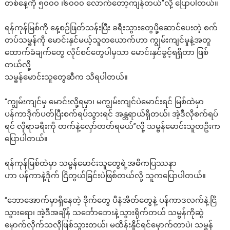
တစ်နေ့ကို ၅၀၀၀ ၊၆၀၀၀ လောက်တော့ကျန်တယ်”လို့ ပြောပါတယ်။
ရန်ကုန်မြစ်ကို နေ့စဉ်ဖြတ်သန်းပြီး ခရီးသွားတွေပို့ဆောင်ပေးတဲ့ စက်
တပ်သမ္ဗန်ကို မောင်းနှင်မယ့်သူတယောက်ဟာ ကျွမ်းကျင်မှုနဲ့အတူ
ထောက်ခံချက်တွေ လိုင်စင်တွေပါမှသာ မောင်းနှင်ခွင့်ရရှိတာ ဖြစ်
တယ်လို့
သမ္ဗန်မောင်းသူတွေဆီက သိရပါတယ်။
“ကျွမ်းကျင်မှ မောင်းလို့ရမှာ၊ မကျွမ်းကျင်ပဲမောင်းရင် မြစ်ထဲမှာ
ပန်ကာဒိုက်ပတ်ပြီးစက်ရပ်သွားရင် အန္တရာယ်ရှိတယ်၊ အဲ့ဒီလိုစက်ရပ်
ရင် လိုရာခရီးကို တက်နဲ့လှော်တတ်ရမယ်”လို့ သမ္ဗန်မောင်းသူတဦးက
ပြောပါတယ်။
ရန်ကုန်မြစ်ထဲမှာ သမ္ဗန်မောင်းသူတွေရဲ့အဓိကပြဿနာ
ဟာ ပန်ကာနဲ့ဒိုက် ငြိတွယ်ခြင်းပဲဖြစ်တယ်လို့ သူကပြောပါတယ်။
“ဘောအောက်မှာရှိနေတဲ့ ဒိုက်တွေ ပီနံအိတ်တွေနဲ့ ပန်ကာဒလက်နဲ့.ငြိ
သွားရော၊ အဲ့ဒီအချိန် သင်္ဘောဘေးနဲ့သွားရိုက်တယ် သမ္ဗန်ကိုဆွဲ
မှောက်လိုက်သလိုဖြစ်သွားတယ်၊ မထိန်းနိူင်ရင်မှောက်တာပဲ၊ သမ္ဗန်