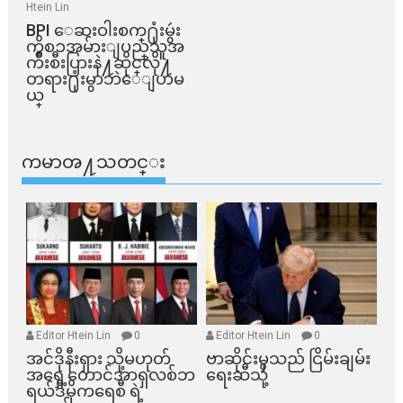
Htein Lin
BPI ​ေဆးဝါးစက္​႐ုံးမွဴး
ကိစၥအမ်ားျပည္​သူအ
က်ိဳးစီးပြားနဲ႔ဆိုင္​လို႔
တရား႐ုံးမွာဘဲေျပာမ
ယ္​
ကမာၻ႔သတင္း
Editor Htein Lin
0
Editor Htein Lin
0
အင်ဒိုနီးရှား သို့မဟုတ်
ဗာဆိုင်းမှသည် ငြိမ်းချမ်း
အရှေ့တောင်အာရှလစ်ဘ
ရေးဆီသို့
ရယ်ဒီမိုကရေစီ ရဲ့