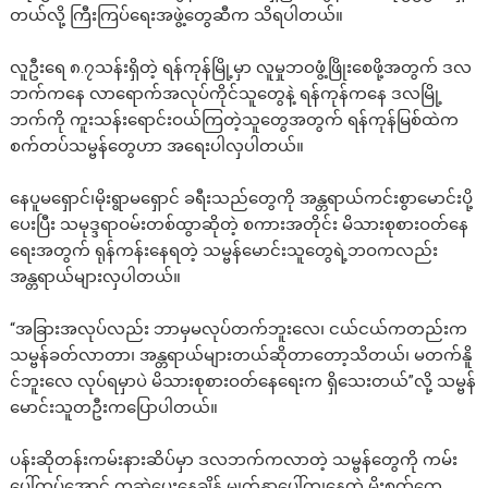
တယ်လို့ ကြီးကြပ်ရေးအဖွဲ့တွေဆီက သိရပါတယ်။
လူဦးရေ ၈.၇သန်းရှိတဲ့ ရန်ကုန်မြို့မှာ လူမှုဘဝဖွံ့ဖြိုးစေဖို့အတွက် ဒလ
ဘက်ကနေ လာရောက်အလုပ်ကိုင်သူတွေနဲ့ ရန်ကုန်ကနေ ဒလမြို့
ဘက်ကို ကူးသန်းရောင်းဝယ်ကြတဲ့သူတွေအတွက် ရန်ကုန်မြစ်ထဲက
စက်တပ်သမ္ဗန်တွေဟာ အရေးပါလှပါတယ်။
နေပူမရှောင်၊မိုးရွာမရှောင် ခရီးသည်တွေကို အန္တရာယ်ကင်းစွာမောင်းပို့
ပေးပြီး သမုဒ္ဒရာဝမ်းတစ်ထွာဆိုတဲ့ စကားအတိုင်း မိသားစုစားဝတ်နေ
ရေးအတွက် ရုန်ကန်းနေရတဲ့ သမ္ဗန်မောင်းသူတွေရဲ့ဘဝကလည်း
အန္တရာယ်များလှပါတယ်။
“အခြားအလုပ်လည်း ဘာမှမလုပ်တက်ဘူးလေ၊ ငယ်ငယ်ကတည်းက
သမ္ဗန်ခတ်လာတာ၊ အန္တရာယ်များတယ်ဆိုတာတော့သိတယ်၊ မတက်နိူ
င်ဘူးလေ လုပ်ရမှာပဲ မိသားစုစားဝတ်နေရေးက ရှိသေးတယ်”လို့ သမ္ဗန်
မောင်းသူတဦးကပြောပါတယ်။
ပန်းဆိုတန်းကမ်းနားဆိပ်မှာ ဒလဘက်ကလာတဲ့ သမ္ဗန်တွေကို ကမ်း
ပေါ်ကပ်အောင် ကူဆွဲပေးနေချိန် မျက်နှာပေါ်ကျနေတဲ့ မိုးစက်တွေ