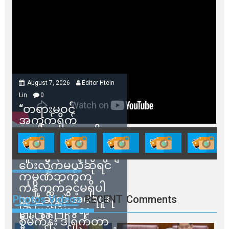
August 7, 2026
Editor Htein
Lin
0
“တရားမဝင်
အကွက်ရိုက်
ရောင်းချမှုတွေကို
သက်ဆိုင်ရာတာဝန်ရှိ
သူတွေက ဂရန်တွေချ
ပေးလိုက်မယ်ဆိုရင်
ကုမ္ပဏီဘက်က
ကန့်ကွက်ခွင့်မရှိပါ
ဘူး” ဆိုတဲ့ အမရပူရ
Photos Videos
RECENT
Comments
မြို့ပြဖွံ့ဖြိုးရေး
စီမံကိန်း ဒါရိုက်တာ