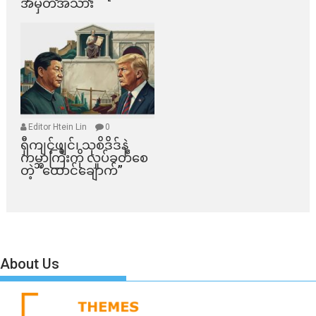
အမှတ်အသား
Editor Htein Lin
0
ရှီကျင့်ဖျင်၊ သုစိဒိဒ်နဲ့
ကမ္ဘာကြီးကို လှုပ်ခတ်စေ
တဲ့ “ထောင်ချောက်”
About Us