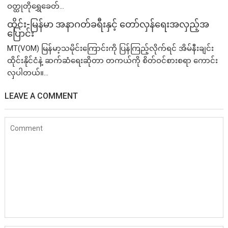
ဝတ္ထုတိုရွှေခေတ်...
ထိုင်း-မြန်မာ အနာဂတ်ခရီးနှင့် တော်လှန်ရေးအလှည့်အ
ပြောင်း
MT(VOM) ​မြန်မာ့သမိုင်းကြောင်းကို ပြန်ကြည့်လိုက်ရင် အိမ်နီးချင်း
ထိုင်းနိုင်ငံနဲ့ ဆက်ဆံရေးဆိုတာ တကယ်ကို စိတ်ဝင်စားစရာ ကောင်း
လှပါတယ်။...
LEAVE A COMMENT