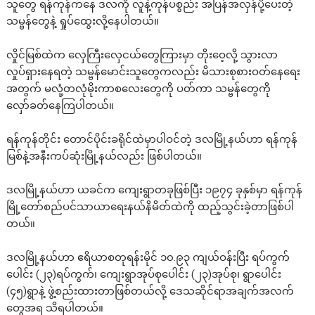
သူတွေ ရန်ကုန်ကနေ ဒလကို လူနဲ့ကုန်ပစွည်း အပြန်အလှန်ပို့ပေးတဲ့
သမ္ဗန်တွေနဲ့ ရှုပ်ထွေးလို့နေပါတယ်။
လှိုင်မြစ်ထဲက လှေကြီးလှေငယ်တွေကြားမှာ တိုးဝေ့လို့ သွားလာ
လှုပ်ရှားနေရတဲ့ သမ္ဗန်မောင်းသူတွေကလည်း မိသားစုစားဝတ်နေရေး
အတွက် မလုံ့တလုံမိုးကာစလေးတွေကို ပတ်ကာ သမ္ဗန်တွေကို
လှော်ခတ်နေကြပါတယ်။
ရန်ကုန်တိုင်း တောင်ပိုင်းခရိုင်ထဲမှာပါဝင်တဲ့ ဒလမြို့နယ်ဟာ ရန်ကုန်
မြစ်နဲ့အနီးကပ်ဆုံးမြို့နယ်လည်း ဖြစ်ပါတယ်။
ဒလမြို့နယ်ဟာ ယခင်က ကျေးရွာတခုဖြစ်ပြီး ၁၉၇၄ ခုနှစ်မှာ ရန်ကုန်
မြို့တော်စည်ပင်သာယာရေးနယ်နိမိတ်ထဲကို ထည့်သွင်းခဲ့တာဖြစ်ပါ
တယ်။
ဒလမြို့နယ်ဟာ ဧရိယာစတုရန်းမိုင် ၁၀.၉၃ ကျယ်ဝန်းပြီး ရပ်ကွက်
ပေါင်း (၂၃)ရပ်ကွက်၊ ကျေးရွာအုပ်စုပေါင်း (၂၃)အုပ်စု၊ ရွာပေါင်း
(၄၅)ရွာနဲ့ ဖွဲ့စည်းထားတာဖြစ်တယ်လို့ ဒေသဆိုင်ရာအချက်အလက်
တွေအရ သိရပါတယ်။