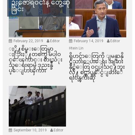
ဦးဇော်ရဲဝင်းနဲ့ တွေ့ဆုံ
ခြင်း
February 22, 2019
Editor
February 14, 2019
Editor
ႏို႔စိမ္းေတြမွာ
Htein Lin
ႏြားႏို႔တစက္မွ မပါဝ
ရိုဟင္ဂ်ာေတြကို ျမန္မာနို
င္ေၾကာင္း စားသံုး
င္ငံသားေပးေရး အျခား
သူေရးရာမွ ဒုညႊန္ခ်ဳ
နိုင္ငံေတြ ၀င္မပါသင္႔ဘူး
ပ္ေျပာၾကား
လို႔ စင္ကာပူနုိင္ငံျခားေ
ရး၀န္ၾကီးဆို
September 10, 2019
Editor