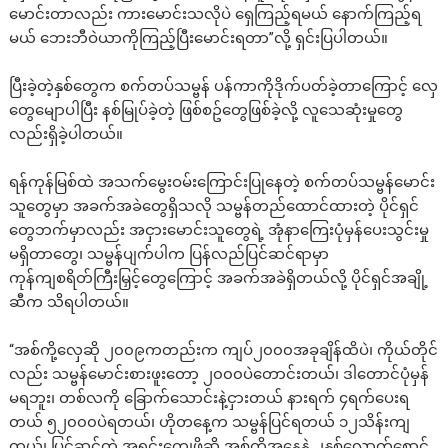
မောင်းတာလည်း ကားမောင်းသလိုပဲ ရှေကြည့်ရမယ် နောက်ကြည့်ရ
မယ် ဘေးဘီဝဲယာကိုကြည့်ပြီးမောင်းရတာ”လို့ ရှင်းပြပါတယ်။
ပြီးခဲ့တဲ့နှစ်တွေက စက်တပ်သမ္ဗန် ပန်ကာကိုဒိုက်ပတ်ခဲ့တာကြောင့် လှေ
တွေမျောပါပြီး နစ်မြုပ်ခဲ့တဲ့ ဖြစ်စဥ်တွေဖြစ်ခဲ့လို့ လူသေဆုံးမှုတွေ
လည်းရှိခဲ့ပါတယ်။
ရန်ကုန်မြစ်ထဲ အသက်မွေးဝမ်းကြောင်းပြုနေတဲ့ စက်တပ်သမ္ဗန်မောင်း
သူတွေမှာ အခက်အခဲတွေရှိသလို သမ္ဗန်တည်ထောင်ထားတဲ့ ပိုင်ရှင်
တွေဘက်မှာလည်း အငှားမောင်းသူတွေရဲ့ အုံနာကြေးပုံမှန်ပေးသွင်းမှု
မရှိတာတွေ၊ သမ္ဗန်ပျက်ပါက ပြန်လည်ပြင်ဆင်ရာမှာ
ကုန်ကျစရိတ်ကြီးမြှင့်တွေကြောင့် အခက်အခဲရှိတယ်လို့ ပိုင်ရှင်အချို့
ဆီက သိရပါတယ်။
“အစ်ကို့လှေဆို ၂၀၀၉ကတည်းက ကျပ်၂၀၀၀အခုချိန်ထိပဲ၊ ကိုယ်တိုင်
လည်း သမ္ဗန်မောင်းစားဖူးတော့ ၂၀၀၀ပဲတောင်းတယ်၊ ဒါတောင်ပုံမှန်
မရဘူး၊ တစ်လကို ခြောက်သောင်းနဲ့ငှားတယ် နားရက် ၄ရက်ပေးရ
တယ် ၅၂၀၀၀ပဲရတယ်၊ ဟိုတနေ့က သမ္ဗန်ပြင်ရတယ် ၁၂သိန်းကျ
တယ်၊ ပြင်ဆင်တဲ့ အရင်းကျေဖို့ဆို အစ်ကိုအနေနဲ့ ၂နှစ်လောက်စောင့်