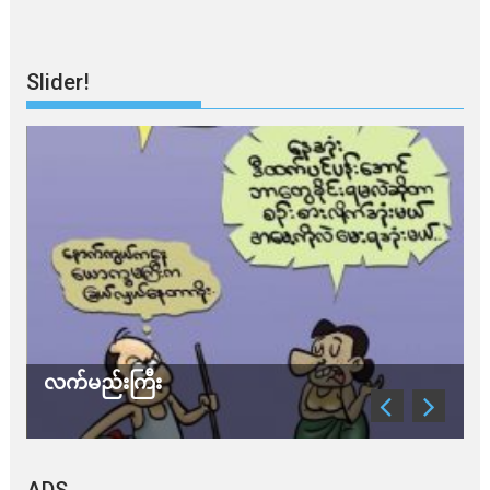
Slider!
ြီး
သတိ အိုမီခရွန်တဲ့
ADS