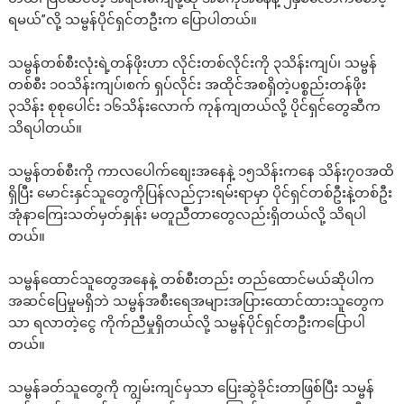
ရမယ်”လို့ သမ္ဗန်ပိုင်ရှင်တဦးက ပြောပါတယ်။
သမ္ဗန်တစ်စီးလုံးရဲ့တန်ဖိုးဟာ လိုင်းတစ်လိုင်းကို ၃သိန်းကျပ်၊ သမ္ဗန်
တစ်စီး ၁၀သိန်းကျပ်၊စက် ရှပ်လိုင်း အထိုင်အစရှိတဲ့ပစ္စည်းတန်ဖိုး
၃သိန်း စုစုပေါင်း ၁၆သိန်းလောက် ကုန်ကျတယ်လို့ ပိုင်ရှင်တွေဆီက
သိရပါတယ်။
သမ္ဗန်တစ်စီးကို ကာလပေါက်စျေးအနေနဲ့ ၁၅သိန်းကနေ သိန်း၇၀အထိ
ရှိပြီး မောင်းနှင်သူတွေကိုပြန်လည်ငှားရမ်းရာမှာ ပိုင်ရှင်တစ်ဦးနဲ့တစ်ဦး
အုံနာကြေးသတ်မှတ်နှုန်း မတူညီတာတွေလည်းရှိတယ်လို့ သိရပါ
တယ်။
သမ္ဗန်ထောင်သူတွေအနေနဲ့ တစ်စီးတည်း တည်ထောင်မယ်ဆိုပါက
အဆင်ပြေမှုမရှိဘဲ သမ္ဗန်အစီးရေအများအပြားထောင်ထားသူတွေက
သာ ရလာတဲ့ငွေ ကိုက်ညီမှုရှိတယ်လို့ သမ္ဗန်ပိုင်ရှင်တဦးကပြောပါ
တယ်။
သမ္ဗန်ခတ်သူတွေကို ကျွမ်းကျင်မှသာ ပြေးဆွဲခိုင်းတာဖြစ်ပြီး သမ္ဗန်