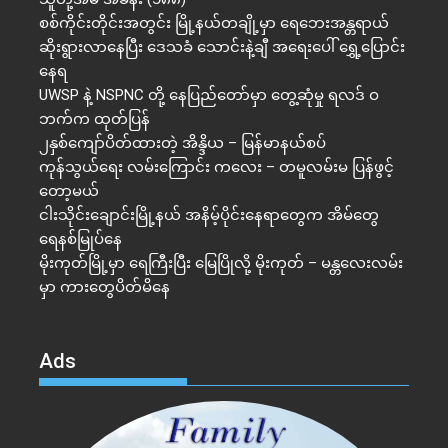
စစ်ကိုင်းတိုင်းအတွင်း မြို့နယ်တချို့မှာ ရေဘေးအန္တရာယ်
ဆိုးရွားလာနေပြီး ဒေသခံ သောင်းနဲ့ချီ အရေးပေါ် ရွှေ့ပြောင်း
နေရ
UWSP နဲ့ NSPNC တို့ နေပြည်တော်မှာ တွေ့ဆုံမှု ရလဒ် ဝ
ဘက်က ထုတ်ပြန်
၂နှစ်​ကျော်ပိတ်ထားတဲ့ အိန္ဒိယ – မြန်မာနယ်စပ်
ကုန်သွယ်ရေး လမ်းကြောင်း ကလေး – တမူလမ်းမ ပြန်ဖွင့်
တော့မယ်
ငါးသိုင်းချောင်းမြို့နယ် အနိမ့်ပိုင်းနေရာတွေက အိမ်​တွေ
ရေနစ်မြုပ်နေ
မိုးကုတ်မြို့မှာ ရေကြီးပြီး မြေပြိုလို့ မိုးကုတ် – မန္တလေးလမ်း
မှာ ကားတွေပိတ်မိနေ
Ads