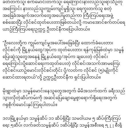
ခတ်တက်သူ၊ စက်မောင်းတက်သူ၊ ရေကြောင်းနားလည်သူ၊ရာသီဥတု
အကြောင်း နားလည်သူ၊ကျွမ်းကျင်မှုရှိသူ၊ ရေကူးတက်သူ စတဲ့
အခြေခံအချက်အလက်တွေအပေါ်မူတည်ကာ ကြီးကြပ်ရေးအဖွဲ့
စစ်ဆေးပြီး လိုင်စင်ထုတ်ပေးတာဖြစ်တယ်လို့ ကမာအောင်စက်တပ်ရေ
ယာဥ်ကြီးကြပ်ရေးဥက္ကဌ ဦးတင်နီကပြောပါတယ်။
“ဦးလေးတို့က ကျွမ်းကျင်မှုအပေါ်အခြေခံပြီး ထောက်ခံပေးတာ၊
လိုင်စင်ကို မြို့နယ်ထွေ/အုပ်က ထုတ်ပေးတာ၊ ရန်ကုန်မြစ်ထဲမှာ သမ္ဗန်
ပြေးဆွဲသူတွေအနေနဲ့ မြို့နယ်ထွေ/အုပ်က ချပေးတဲ့ လိုင်စင်၊
ရေကြောင်းပို့ဆောင်ရေးကထုတ်ပေးတဲ့ လိုင်စင်၊အသက်အာမကြေး
လိုင်စင်၊ယာဥ်မောင်းလိုင်စင်၊တိုင်း ပို့/လတ်က လိုင်စင် (၅)မျိုးကိုင်
ဆောင်ထားရတယ်”လို့ ဥက္ကဌဦးတင်နီက ရှင်းပြပါတယ်။
မိုးရွာထဲမှာ သမ္ဗန်မောင်းနေသူတွေအတွက် မိမိအသက်ထက် ခရီးသည်
သွားလိုတဲ့ဆိပ်ကမ်းကို အဆင်ပြေချောမွှေစွာရောက်ရှိရေးအတွက်
ဂရုစိုက်မောင်းနှင်ကြရပါတယ်။
ဒလမြို့နယ်မှာ သမ္ဗန်ဆိပ် ၁၁ ဆိပ်ရှိပြီး သမဝါယမ ၅ ဆိပ်၊ကြီးကြပ်
ရေး ၅ဆိပ်၊ လက်ခတ်သမ္ဗန်ဆိပ် ၁ဆိပ်ရှိပြီး သမ္ဗန်အစီးရေ ၅၂၂ စီးရှိ