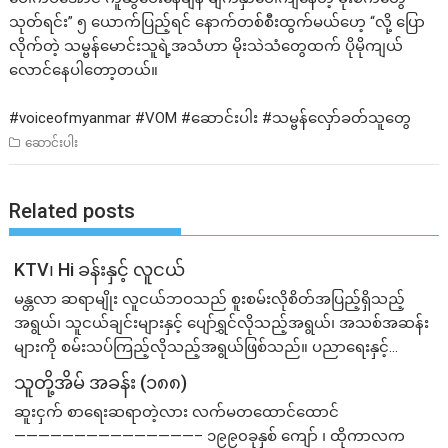
သုတ်ရင်း” ၅ ယောက်ပြည့်ရင် နောက်တစ်စီးထွက်မယ်ဟေ့ “လို့ ပြော
လိုက်တဲ့ သမ္ဗန်မောင်းသူရဲ့အသံဟာ မိုးသဲသံတွေထက် ပိုမိုကျယ်
လောင်နေပါတော့တယ်။
#voiceofmyanmar
#VOM
#ဆောင
်းပါး
#သမ္ဗန
်လှော်ခတ်သူတွေ
ဆောင်းပါး
Related posts
KTV၊ Hi ခန်းနှင့် လူငယ်
မန္တလာ ဆရာမျိုး လူငယ်ဘဝသည် စူးစမ်းလိုစိတ်အပြည့်ရှိသည့်
အရွယ်၊ သူငယ်ချင်းများနှင့် ပျော်ရွှင်လိုသည့်အရွယ်၊ အသစ်အဆန်း
များကို စမ်းသပ်ကြည့်လိုသည့်အရွယ်ဖြစ်သည်။ ပညာရေးနှင့်...
သူတို့အိမ် အခန်း (၁၈၈)
ဆူးငှက် စာရေးဆရာတဲ့လား လက်မတထောင်ထောင်
———————————————– ၁၉၉၀ခုနှစ် ကျော် ၊ ထိုကာလက