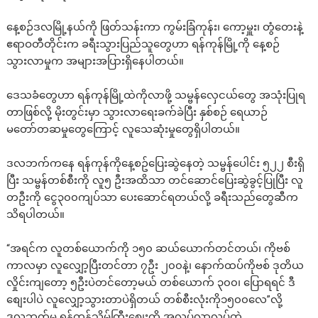
နေ့စဉ်ဒလမြို့နယ်ကို ဖြတ်သန်းကာ ကွမ်းခြံကုန်း၊ ကော့မှူး၊ တွံတေးနဲ့
ဧရာဝတီတိုင်းက ခရီးသွားပြည်သူတွေဟာ ရန်ကုန်မြို့ကို နေ့စဉ်
သွားလာမှုက အများအပြားရှိနေပါတယ်။
ဒေသခံတွေဟာ ရန်ကုန်မြို့ထဲကိုလာဖို့ သမ္ဗန်လှေငယ်တွေ အသုံးပြုရ
တာဖြစ်လို့ မိုးတွင်းမှာ သွားလာရေးခက်ခဲပြီး နှစ်စဉ် ရေယာဉ်
မတော်တဆမှုတွေကြောင့် လူသေဆုံးမှုတွေရှိပါတယ်။
ဒလဘက်ကနေ ရန်ကုန်ကိုနေ့စဥ်ပြေးဆွဲနေတဲ့ သမ္ဗန်ပေါင်း ၅၂၂ စီးရှိ
ပြီး သမ္ဗန်တစ်စီးကို လူ၅ ဦးအထိသာ တင်ဆောင်ပြေးဆွဲခွင့်ပြုပြီး လူ
တဦးကို ငွေ၃၀၀ကျပ်သာ ပေးဆောင်ရတယ်လို့ ခရီးသည်တွေဆီက
သိရပါတယ်။
“အရင်က လူတစ်ယောက်ကို ၁၅၀ ဆယ်ယောက်တင်တယ်၊ ကိုဗစ်
ကာလမှာ လူလျှော့ပြီးတင်တာ ၇ဦး ၂၀၀နဲ့၊ နောက်ထပ်ကိုဗစ် ဒုတိယ
လှိုင်းကျတော့ ၅ဦးပဲတင်တော့မယ် တစ်ယောက် ၃၀၀၊ ပြောရရင် ဒီ
စျေးပါပဲ လူလျှော့သွားတာပဲရှိတယ် တစ်စီးလုံးကို၁၅၀၀လေ”လို့
ဒလဘက်မှ ရန်ကုန်သိမ်ကြီးစျေးကို အလုပ်လာလုပ်တဲ့