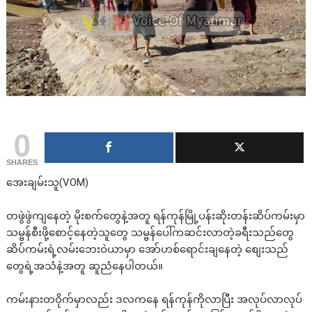
0
SHARES
အေးချမ်းသူ(VOM)
တဖွဲဖွဲကျနေတဲ့ မိုးစက်တွေနဲ့အတူ ရန်ကုန်မြို့ပန်းဆိုးတန်းဆိပ်ကမ်းမှာ
သမ္ဗန်စီးဖို့စောင့်နေတဲ့သူတွေ သမ္ဗန်ပေါ်ကဆင်းလာတဲ့ခရီးသည်တွေ
ဆိပ်ကမ်းရဲ့လမ်းဘေးဝဲယာမှာ အော်ဟစ်ရောင်းချနေတဲ့ စျေးသည်
တွေရဲ့အသံနဲ့အတူ ဆူညံနေပါတယ်။
ကမ်းနားတဝိုက်မှာလည်း ဒလကနေ ရန်ကုန်ကိုလာပြီး အလုပ်လာလုပ်