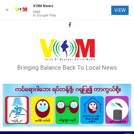
VOM News
✕
VIEW
FREE
In Google Play
Skip
to
content
Bringing Balance Back To Local News