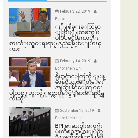
February 22, 2019
Editor
ႏို႔စိမ္းေတြမွာ
ႏြားႏို႔တစက္မွ မ
ပါဝင္ေၾကာင္း
စားသံုးသူေရးရာမွ ဒုညႊန္ခ်ဳပ္ေျပာၾ
ကား
February 14, 2019
Editor Htein Lin
ရိုဟင္ဂ်ာေတြကို ျမန္
မာနိုင္ငံသားေပးေရး
အျခားနိုင္ငံေတြ ၀င္မ
ပါသင္႔ဘူးလို႔ စင္ကာပူနုိင္ငံျခားေရး၀န္ၾ
ကီးဆို
September 10, 2019
Editor Htein Lin
BPI ​ေဆးဝါးစက္​႐ုံး
မွဴးကိစၥအမ်ားျပည္​
သူအက်ိဳးစီးပြားနဲ႔ဆို