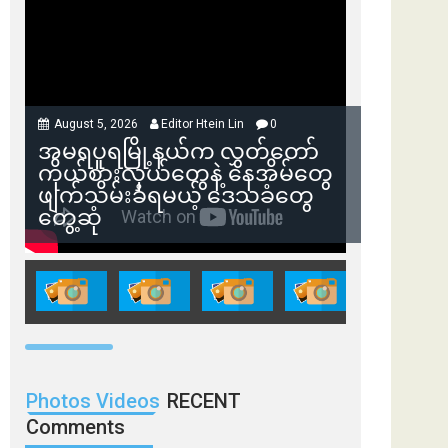
August 5, 2026
Editor Htein Lin
0
အမရပူရမြို့နယ်က လွှတ်တော်
ကိုယ်စားလှယ်တွေနဲ့ နေအိမ်တွေ
ဖျက်သိမ်းခံရမယ့် ဒေသခံတွေ
တွေ့ဆုံ
Photos Videos
RECENT
Comments