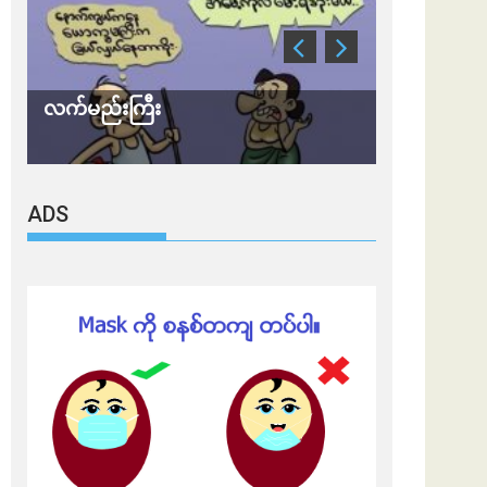
လက်မည်းကြီး
သတိ အိုမီခရ
ADS