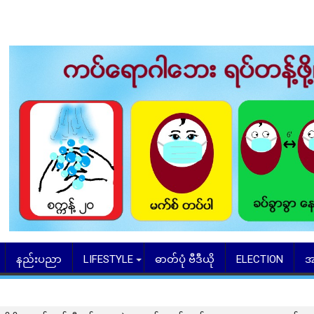
နည်းပညာ
LIFESTYLE
ဓာတ်ပုံ ဗီဒီယို
ELECTION
အ