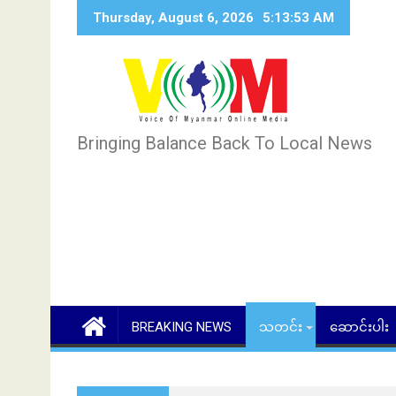
Skip
Thursday, August 6, 2026
5:13:54 AM
to
content
Bringing Balance Back To Local News
BREAKING NEWS
သတင်း
ဆောင်းပါး