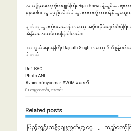
လက်ရှိမှာတော့ ဗိုလ်ချုပ်ကြီး Bipin Rawat နဲ့သူ့မိသာ
စုစုပေါင်း လူ ၁၄ ဦးလိုက်ပါသွားတယ်လို့ တာ၀န်ရှိသူတွ
ပျက်ကျသွားတဲ့လေယာဉ်ကတော့ အပိုင်းပိုင်းပျက်စီးခဲ့ပြီး 
အိန္ဒိယလေတပ်ကပြောပါတယ်။
ကာကွယ်ရေး၀န်ကြီး Rajnath Singh ကတော့ ဒီကိစ္စနဲ့ပတ
ပါတယ်။
Ref: BBC
Photo:ANI
#voiceofmyanmar
#VOM
#ဒေလီ
,
ကမ္ဘာ့သတင်း
သတင်း
Related posts
ပြည်တွင်းဆန်စျေးကွက်မှာ ငွေ
ဆည်တော်က