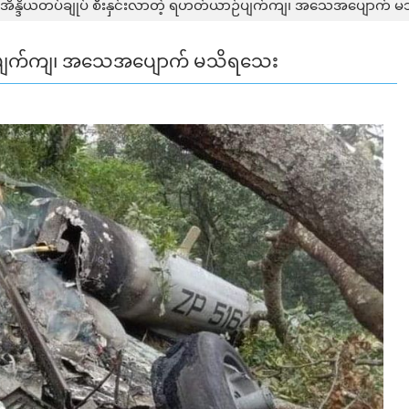
အိန္ဒိယတပ်ချုပ် စီးနှင်းလာတဲ့ ရဟတ်ယာဉ်ပျက်ကျ၊ အသေအပျောက် 
ယာဉ်ပျက်ကျ၊ အသေအပျောက် မသိရသေး