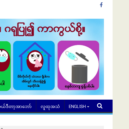
ယ်ဒီတာ့အာဘော်
လူထုအသံ
ENGLISH