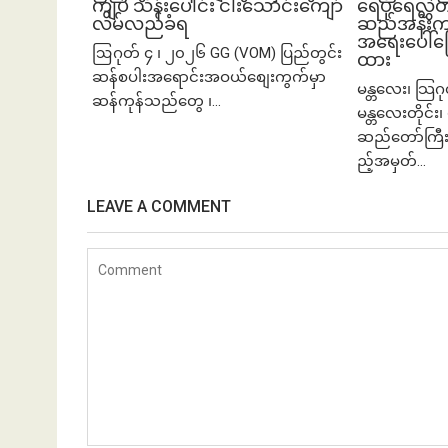
ကျပ် သိန်းပေါင်း ငါး​သောင်းကျော်
ရေပိုရေလွှဲတ
လိမ်လည်ခံရ
ဆည်အနီးက က
အရေးပေါ်ပြေ
ဩဂုတ် ၄ ၊ ၂၀၂၆ GG (VOM) ပြည်တွင်း
ထား
ဆန်စပါးအရောင်းအဝယ်စျေးကွက်မှာ
မန္တလေး၊ သြဂ
ဆန်ကုန်သည်တွေ ၊...
မန္တလေးတိုင်း၊ 
ဆည်တော်ကြီး
ည့်အမှတ်...
LEAVE A COMMENT