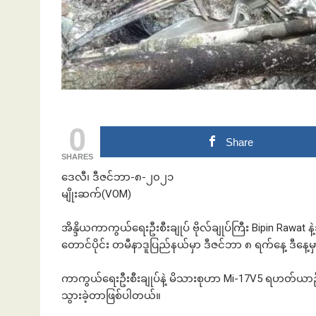
ဘဏ်နဲ့အကြွေး
0
Share
SHARES
ဒေလီ၊ ဒီဇင်ဘာ-၈-၂၀၂၁
မျိုးဆက်(VOM)
အိန္ဒိယကာကွယ်ရေးဦးစီးချုပ် ဗိုလ်ချုပ်ကြီး Bipin Rawat 
တောင်ပိုင်း တမီနာဒူပြည်နယ်မှာ ဒီဇင်ဘာ ၈ ရက်နေ့ ဒီနေ့
ကာကွယ်ရေးဦးစီးချုပ်နဲ့ မိသားစုဟာ Mi-17V5 ရဟတ်ယာဉ်နဲ
သွားခဲ့တာဖြစ်ပါတယ်။