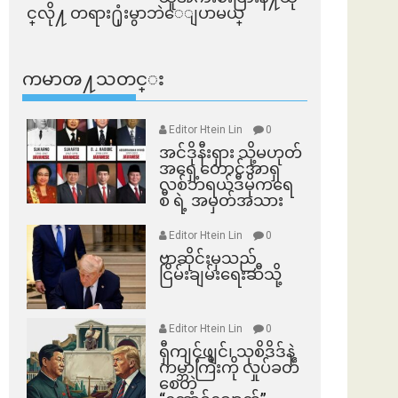
င္​လို႔ တရား႐ုံးမွာဘဲေျပာမယ္​
ကမာၻ႔သတင္း
Editor Htein Lin
0
အင်ဒိုနီးရှား သို့မဟုတ်
အရှေ့တောင်အာရှ
လစ်ဘရယ်ဒီမိုကရေ
စီ ရဲ့ အမှတ်အသား
Editor Htein Lin
0
ဗာဆိုင်းမှသည်
ငြိမ်းချမ်းရေးဆီသို့
Editor Htein Lin
0
ရှီကျင့်ဖျင်၊ သုစိဒိဒ်နဲ့
ကမ္ဘာကြီးကို လှုပ်ခတ်
စေတဲ့