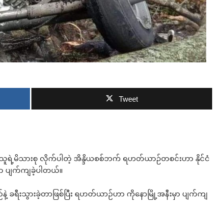
ဘာလျှော့မလဲ
Tweet
နဲ့သူရဲ့မိသားစု လိုက်ပါတဲ့ အိန္ဒိယစစ်ဘက် ရဟတ်ယာဉ်တစင်းဟာ နိုင်ငံ
မှာ ပျက်ကျခဲ့ပါတယ်။
့ ခရီးသွားခဲ့တာဖြစ်ပြီး ရဟတ်ယာဉ်ဟာ ကိုနောမြို့အနီးမှာ ပျက်ကျ