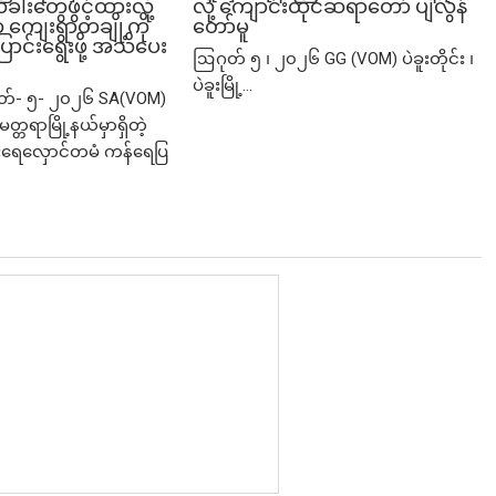
ံခါးတွေဖွင့်ထားလို့
လို့ ကျောင်းထိုင်ဆရာတော် ပျံလွန်
ျေးရွာတချို့ကို
တော်မူ
ာင်းရွေးဖို့ အသိပေး
ဩဂုတ် ၅ ၊ ၂၀၂၆ GG (VOM) ပဲခူးတိုင်း ၊
ပဲခူးမြို့...
ုတ်- ၅- ၂၀၂၆ SA(VOM)
မတ္တရာမြို့နယ်မှာရှိတဲ့
ရေလှောင်တမံ ကန်ရေပြ