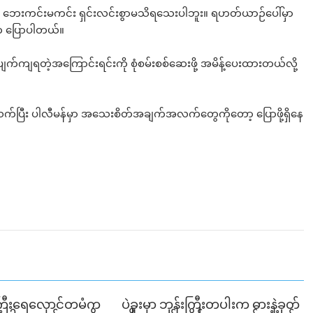
းစုဟာ ဘေးကင်းမကင်း ရှင်းလင်းစွာမသိရသေးပါဘူး။ ရဟတ်ယာဉ်ပေါ်မှာ
ေက ပြောပါတယ်။
ပျက်ကျရတဲ့အကြောင်းရင်းကို စုံစမ်းစစ်ဆေးဖို့ အမိန့်ပေးထားတယ်လို့
်သက်ပြီး ပါလီမန်မှာ အသေးစိတ်အချက်အလက်တွေကိုတော့ ပြောဖို့ရှိနေ
ြီးရေလှောင်တမံက
ပဲခူးမှာ ဘုန်းကြီးတပါးက ဓားနဲ့ခုတ်