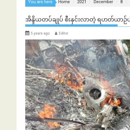
You are here
Home
2021
December
8
အိန္ဒိယတပ်ချုပ် စီးနှင်းလာတဲ့ ရဟတ်
5 years ago
Editor