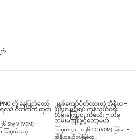
ရက်
SPNC တို့ နေပြည်တော်
၂နှစ်​ကျော်ပိတ်ထားတဲ့ အိန္ဒိယ –
ံမှု ရလဒ် ဝဘက်က ထုတ်
မြန်မာနယ်စပ် ကုန်သွယ်ရေး
လမ်းကြောင်း ကလေး – တမူ
လမ်းမ ပြန်ဖွင့်တော့မယ်
၂၆ Shy V (VOM)
ဩဂုတ် ၇ ၊ ၂၀၂၆ CC (VOM) မြန်မာ –
ာ ဩဂုတ်လ ၃...
အိန္ဒိယနယ်စပ်ဖြစ်တဲ့...