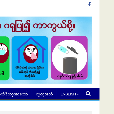
ယ်ဒီတာ့အာဘော်
လူထုအသံ
ENGLISH