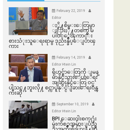
February 22, 2019
Editor
ႏို႔စိမ္းေတြမွာ
ႏြားႏို႔တစက္မွ မ
ပါဝင္ေၾကာင္း
စားသံုးသူေရးရာမွ ဒုညႊန္ခ်ဳပ္ေျပာၾ
ကား
February 14, 2019
Editor Htein Lin
ရိုဟင္ဂ်ာေတြကို ျမန္
မာနိုင္ငံသားေပးေရး
အျခားနိုင္ငံေတြ ၀င္မ
ပါသင္႔ဘူးလို႔ စင္ကာပူနုိင္ငံျခားေရး၀န္ၾ
ကီးဆို
September 10, 2019
Editor Htein Lin
BPI ​ေဆးဝါးစက္​႐ုံး
မွဴးကိစၥအမ်ားျပည္​
သူအက်ိဳးစီးပြားနဲ႔ဆို