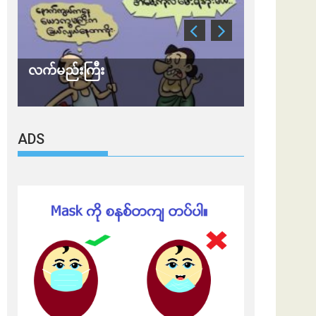
လက်မည်းကြီး
သတိ အိုမီခရ
ADS