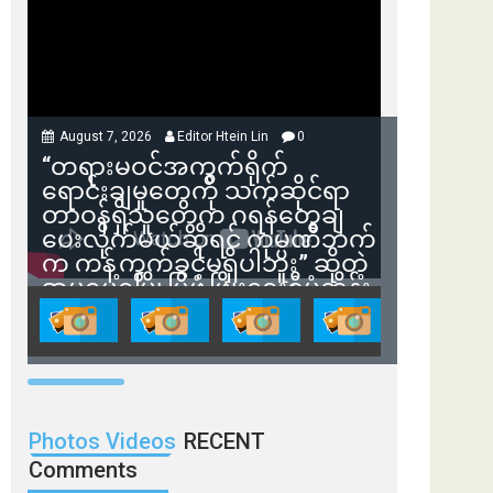
August 7, 2026
Editor Htein Lin
0
“တရားမဝင်အကွက်ရိုက်
ရောင်းချမှုတွေကို သက်ဆိုင်ရာ
တာဝန်ရှိသူတွေက ဂရန်တွေချ
ပေးလိုက်မယ်ဆိုရင် ကုမ္ပဏီဘက်
က ကန့်ကွက်ခွင့်မရှိပါဘူး” ဆိုတဲ့
အမရပူရမြို့ပြဖွံ့ဖြိုးရေးစီမံကိန်း
ဒါရိုက်တာ ဦးဇော်ရဲဝင်းနဲ့ တွေ့ဆုံ
ခြင်း
Photos Videos
RECENT
Comments