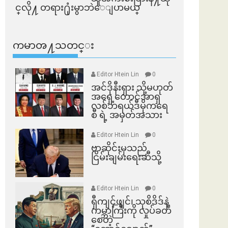
င္​လို႔ တရား႐ုံးမွာဘဲေျပာမယ္​
ကမာၻ႔သတင္း
Editor Htein Lin
0
အင်ဒိုနီးရှား သို့မဟုတ်
အရှေ့တောင်အာရှ
လစ်ဘရယ်ဒီမိုကရေ
စီ ရဲ့ အမှတ်အသား
Editor Htein Lin
0
ဗာဆိုင်းမှသည်
ငြိမ်းချမ်းရေးဆီသို့
Editor Htein Lin
0
ရှီကျင့်ဖျင်၊ သုစိဒိဒ်နဲ့
ကမ္ဘာကြီးကို လှုပ်ခတ်
စေတဲ့