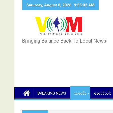
Skip
Saturday, August 8, 2026
9:55:03 AM
to
content
Bringing Balance Back To Local News
BREAKING NEWS
သတင်း
ဆောင်းပါး