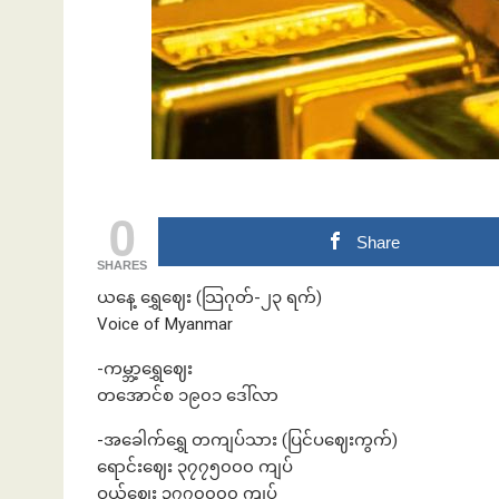
ဘဏ်နဲ့အကြွေး
0
Share
SHARES
ယနေ့ ရွှေဈေး (သြဂုတ်-၂၃ ရက်)
Voice of Myanmar
-ကမ္ဘာ့ရွှေဈေး
တအောင်စ ၁၉၀၁ ဒေါ်လာ
-အခေါက်ရွှေ တကျပ်သား (ပြင်ပဈေးကွက်)
ရောင်းဈေး ၃၇၇၅၀၀၀ ကျပ်
ဝယ်ဈေး ၃၇၇၀၀၀၀ ကျပ်