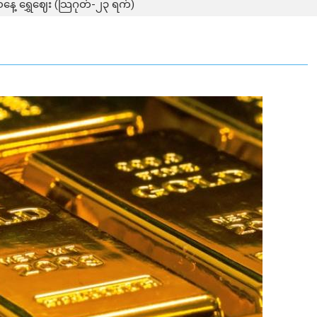
နေ့ ရွှေဈေး (သြဂုတ်-၂၃ ရက်)