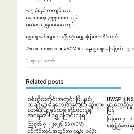
-၁၅ ပဲရည် တကျပ်သား
ရောင်းဈေး ၃၅၅၀၀၀၀ ကျပ်
ဝယ်ဈေး ၃၅၀၀၀၀၀ ကျပ်
ရွှေဈေးနှုန်းများ အချိန်နှင့်အမျှ ပြောင်းလဲနိုင်သည်။
#voiceofmyanmar #VOM #ယနေ့ရွှေဈေး #သြဂုတ်-၂၃ 
,
ရွှေဈေး
သတင်း
Related posts
စစ်ကိုင်းတိုင်းအတွင်း မြို့နယ်
UWSP နဲ့ N
တချို့မှာ ရေဘေးအန္တရာယ် ဆိုးရွား
မှာ တွေ့ဆု
လာနေပြီး ဒေသခံ သောင်းနဲ့ချီ
ပြန်
အရေးပေါ် ရွှေ့ပြောင်းနေရ
ဩဂုတ် ၇၊ ၂၀
ဩဂုတ် ၇ – ၂၀၂၆ SS (VOM)
နေပြည်တော်မှ
စစ်ကိုင်းတိုင်းအတွင်းက ရေဦး၊ ခင်ဦး၊...