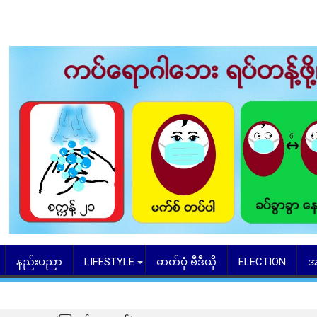
နည်းပညာ
LIFESTYLE
ဓာတ်ပုံ ဗီဒီယို
ELECTION
အ