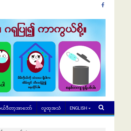
ယ်ဒီတာ့အာဘော်
လူထုအသံ
ENGLISH