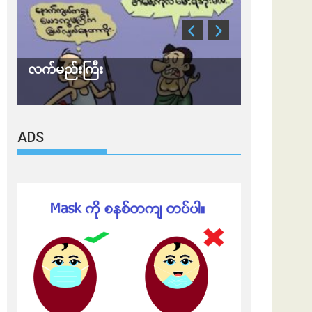
လက်မည်းကြီး
သတိ အိုမီခရ
ADS