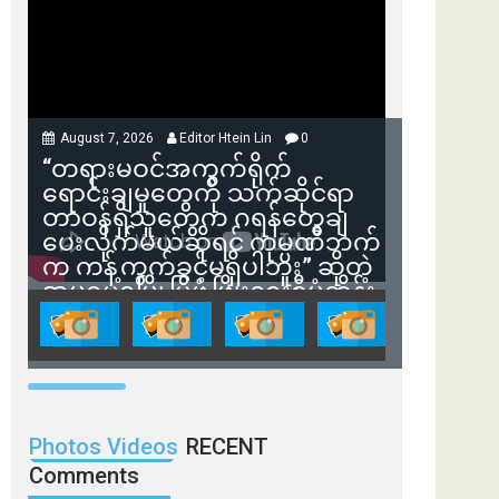
August 7, 2026
Editor Htein Lin
0
“တရားမဝင်အကွက်ရိုက်
ရောင်းချမှုတွေကို သက်ဆိုင်ရာ
တာဝန်ရှိသူတွေက ဂရန်တွေချ
ပေးလိုက်မယ်ဆိုရင် ကုမ္ပဏီဘက်
က ကန့်ကွက်ခွင့်မရှိပါဘူး” ဆိုတဲ့
အမရပူရမြို့ပြဖွံ့ဖြိုးရေးစီမံကိန်း
ဒါရိုက်တာ ဦးဇော်ရဲဝင်းနဲ့ တွေ့ဆုံ
ခြင်း
Photos Videos
RECENT
Comments