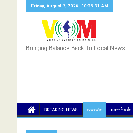
Skip
Friday, August 7, 2026
10:25:32 AM
to
content
Bringing Balance Back To Local News
BREAKING NEWS
သတင်း
ဆောင်းပါး