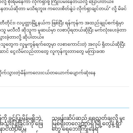
့ စိုးရိမ်နေကာ လိုက်ရှာဖို့ ကြိုးပမ်းနေတယ်လို့ ပြောပါတယ်။
တယ်ဆိုတာ မသိရဘူး။ ကလေးစိတ်နဲ့ပဲ လိုက်ရှာချင်တယ်” လို့ မိခင်
တိုင်း၊ လပွတ္တာမြို့နယ်က ဖြစ်ပြီး ရန်ကုန်က အထည်ချုပ်စက်ရုံမှာ
ဲ့သူ မလီလီ ဆိုသူက မူဆယ်မှာ လစာပိုရတယ်ဆိုပြီး မက်လုံးပေးခဲ့တာ
ွားခဲ့တာလို့ ဆိုပါတယ်။
သူတွေက လူမှုကွန်ရက်တွေမှာ လစာကောင်းတဲ့ အလုပ် ရှိတယ်ဆိုပြီး
်ဆောင် ငွေလိမ်လည်တာတွေ လူကုန်ကူးတာတွေ မကြာခဏ
ိုက်သွားတဲ့မိန်းကလေးငယ်တယောက်ပျောက်ဆုံးနေ
ခွင့်ပြုမိန့်မရှိဘဲ
သဖန်းဆိပ်ဆည် ရေလွှတ်ချလို့ မူး
ုံးပြုခြင်းကို ဖြေ
မြစ်ရိုးတလျှောက်ရှိ မြို့တွေနဲ့ ရွာ
ဲ့ နောင်ထပ်မံ မ
တွေ ရေဘေးကြုံနေရ