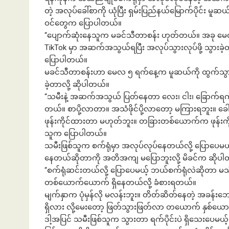
တဲ့ အလုပ်ခေါ်စာကို ယုံပြီး ရှမ်းပြည်နယ်မြောက်ပိုင်း မူ
ဝင်တွေက ပြောပါတယ်။
“ပျောက်ဆုံးနေသူက မခင်သီတာစန်း ဟုတ်တယ်။ အခု 
TikTok မှာ အဆက်အသွယ်ရပြီး အလုပ်သွားလုပ်ဖို့ သွားခဲ့
ပြောပါတယ်။
မခင်သီတာစန်းဟာ မေလ ၅ ရက်နေ့က မူဆယ်ကို ထွက်သွား
ခဲ့တာလို့ ဆိုပါတယ်။
“သမီးနဲ့ အဆက်အသွယ် ပြတ်နေတာ လေး၊ ငါး၊ ခြောက်ရက
တယ်။ စာပို့လာတာ။ အသံဖိုင်ပို့လာတော့ မကြားရဘူး။ ခေါ် 
ဖုန်းကိုင်ထားတာ မဟုတ်ဘူး။ တခြားတစ်ယောက်က ဖုန်းကိုင်
သူက ပြောပါတယ်။
သမီးဖြစ်သူက စက်ရုံမှာ အလုပ်လုပ်နေတယ်လို့ ပြောပေမယ
နေတယ်ဆိုတာကို အတိအကျ မပြောဘူးလို့ မိခင်က ဆိုပ
“စက်ရုံဆင်းတယ်လို့ ပြောပေမယ့် ဘယ်စက်ရုံလဲဆိုတာ မသ
တစ်ယောက်ယောက် ရှိနေတယ်လို့ ခံစားရတယ်။
မျက်နှာက ပုံမှန်လို မလန်းဘူး။ တိတ်ဆိတ်နေတဲ့ အခန်း
ရှိလား လို့မေးတော့ ဖြတ်သွားဖြတ်လာ တယောက် နှစ်ယော
ဒါ့အပြင် သမီးဖြစ်သူက သွားတာ ရက်ပိုင်းပဲ ရှိသေးပေမယ့် K