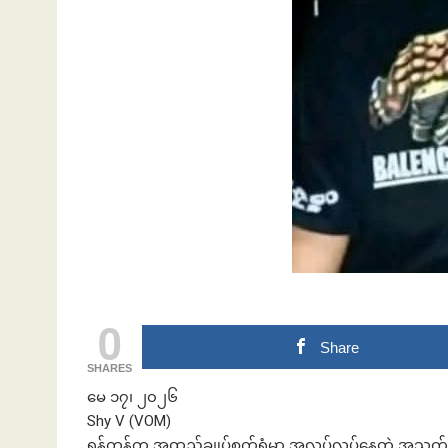
ဘဏ်နဲ့အကြွေး
0
Share
SHARES
မေ ၁၇၊ ၂၀၂၆
Shy V (VOM)
ရန်ကုန်က အထည်ချုပ်စက်ရုံမှာ အလုပ်လုပ်နေတဲ့ အသက