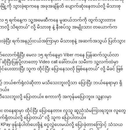
ဆယ်မြို့ကို သွားခဲ့ရာကနေ အခုအချိန်ထိ ပျောက်ဆုံးနေတယ်လို့ မိသားစု
မေလ ၅ ရက်နေ့က သူ့အမေဆီကနေ မူဆယ်ဘက်ကို ထွက်သွားတာ။
တာလို့ သိရတယ်” လို့ မိသားစု နဲ့ နီးစပ်သူ အမျိုးသား တယောက်က
ခဲ့ပြီး ရက်အနည်းငယ်အကြာမှာ မိသားစုနဲ့ အဆက်အသွယ် ပြတ်သွား
်လောက်ရှိပြီး မေလ ၁၅ ရက်နေ့မှာ Viber ကနေ ပြန်ဆက်သွယ်လာ
ဆိုပြီးပြန်ပို့လာတော့ Video call ခေါ်တယ်။ သမီးက သူ့လက်ထဲမှာ
ပေးထားပြီး သူက ထိုင်ပြီး ပြောနေသလို ဖြစ်နေတယ်” လို့ မိခင် ဖြစ်
့် ဘယ်စက်ရုံလဲဆိုတာ မသိသေးဘူးလို့သာ ပြောပြီး ဘယ်နေရာမှာ ရှိ
ါတယ်။
ိသေးဘူးလို့ ပြောတယ်။ စကားကို အကုန်မပြောဘူး။ သူ့နားမှာ
ဘေး တနေရာမှာ ထိုင်ပြီး ပြောနေတာ။ လူသူ ဆူညံသံမကြားရဘူး။ လူတွေ
က်ရှိတယ်လို့ ပြောတယ်” လို့ သူက ပြောပါတယ်။
Pay ဖုန်းနံပါတ်ပေးဖို့နဲ့ ငွေလွှဲပေးမယ်လို့ ပြောခဲ့တာကြောင့် သံသယ