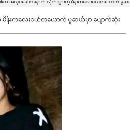
okက အလုပ်ခေါ်စာနောက် လိုက်သွားတဲ့ မိန်းကလေးငယ်တယောက် မူဆယ်
ဲ့ မိန်းကလေးငယ်တယောက် မူဆယ်မှာ ပျောက်ဆုံး