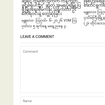
ဆိုရင် ကုမ္ပဏီဘက်က ကန့်ကွက်
ဖြစ်ပွားစေဖိ
ခွင့်မရှိပါဘူး” ဆိုတဲ့ အမရပူရမြို့ပြ
ဆောင်ရွက်
ဖွံ့ဖြိုးရေးစီမံကိန်း ဒါရိုက်တာ ဦး
မန္တလေး၊ သြဂ
ဇော်ရဲဝင်းနဲ့ တွေ့ဆုံခြင်း
ပုသိမ်ကြီးမြိ
မန္တလေး- သြဂုတ်- ၆-၂၀၂၆ VOM သြ
(၂)၊ တိုင်းဒေ
ဂုတ်လ ၅ ရက်နေ့ မနေ့ညနေ ၃...
LEAVE A COMMENT