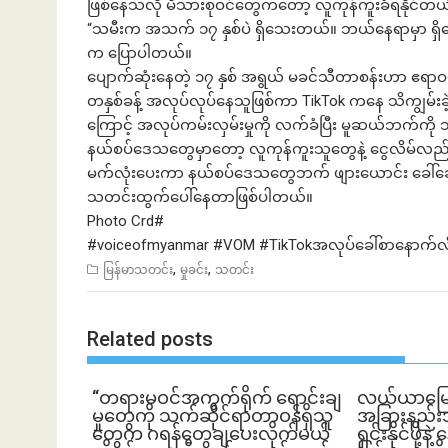
ဖြစ်နေသလို မိသားစုဝင်တွေကတော့ လူကုန်ကူးခံရနိုင်တယ်လို
“သမီးက အသက် ၁၇ နှစ်ပဲ ရှိသေးတယ်။ ဘယ်နေရာမှာ ရှိနေ
က ပြောပါတယ်။
ပျောက်ဆုံးနေတဲ့ ၁၇ နှစ် အရွယ် မခင်သီတာစန်းဟာ ဧရာဝတီ
တနှစ်ခန့် အလုပ်လုပ်နေသူဖြစ်ကာ TikTok ကနေ သိကျွမ်းခ
ကြောင့် အလုပ်ကမ်းလှမ်းမှုကို လက်ခံပြီး မူဆယ်ဘက်ကို သ
နယ်စပ်ဒေသတွေမှာတော့ လူကုန်ကူးသူတွေနဲ့ ငွေလိမ်လည်
မက်လုံးပေးကာ နယ်စပ်ဒေသတွေဘက် ဖျားယောင်း ခေါ
သတင်းထွက်ပေါ်နေတာဖြစ်ပါတယ်။
Photo Crd#
#voiceofmyanmar
#VOM
#TikTokအလုပ်ခေါ်စာနောက်လ
,
,
မြန်မာသတင်း
မှုခင်း
သတင်း
Related posts
“တရားမဝင်အကွက်ရိုက် ရောင်းချ
လယ်ယာမြေကို 
မှုတွေကို သက်ဆိုင်ရာတာဝန်ရှိသူ
အခြားနည်းအသ
တွေက ဂရန်တွေချပေးလိုက်မယ်
ရှင်းနိုင်ဖို့န