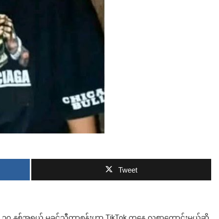
ဘာလျှော့မလဲ
Tweet
် ၁၇ နှစ်အရွယ် မခင်သီတာစန်းဟာ TikTok ကနေ လစာကောင်းမယ်ဆို