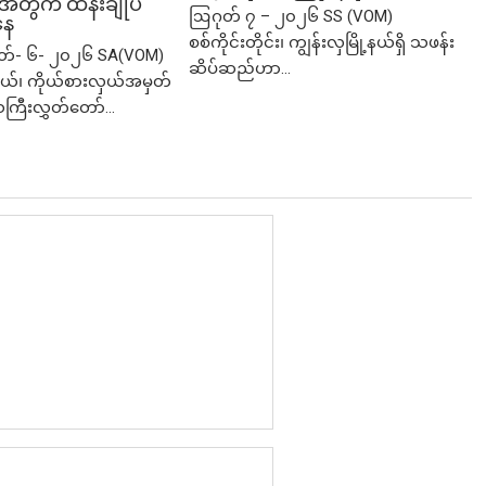
ု့အတွက် ထိန်းချုပ်
ဩဂုတ် ၇ – ၂၀၂၆ SS (VOM)
နေ
စစ်ကိုင်းတိုင်း၊ ကျွန်းလှမြို့နယ်ရှိ သဖန်း
ုတ်- ၆- ၂၀၂၆ SA(VOM)
ဆိပ်ဆည်ဟာ...
ု့နယ်၊ ကိုယ်စားလှယ်အမှတ်
သကြီးလွှတ်တော်...