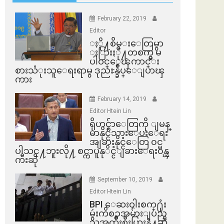
February 22, 2019
Editor
ႏို႔စိမ္းေတြမွာ
ႏြားႏို႔တစက္မွ မ
ပါဝင္ေၾကာင္း
စားသံုးသူေရးရာမွ ဒုညႊန္ခ်ဳပ္ေျပာၾ
ကား
February 14, 2019
Editor Htein Lin
ရိုဟင္ဂ်ာေတြကို ျမန္
မာနိုင္ငံသားေပးေရး
အျခားနိုင္ငံေတြ ၀င္မ
ပါသင္႔ဘူးလို႔ စင္ကာပူနုိင္ငံျခားေရး၀န္ၾ
ကီးဆို
September 10, 2019
Editor Htein Lin
BPI ​ေဆးဝါးစက္​႐ုံး
မွဴးကိစၥအမ်ားျပည္​
သူအက်ိဳးစီးပြားနဲ႔ဆို