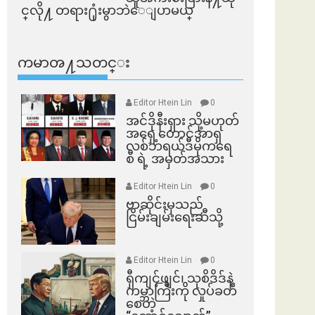
င္​လို႔ တရား႐ုံးမွာဘဲေျပာမယ္​
ကမာၻ႔သတင္း
Editor Htein Lin
0
အင်ဒိုနီးရှား သို့မဟုတ်
အရှေ့တောင်အာရှ
လစ်ဘရယ်ဒီမိုကရေ
စီ ရဲ့ အမှတ်အသား
Editor Htein Lin
0
ဗာဆိုင်းမှသည်
ငြိမ်းချမ်းရေးဆီသို့
Editor Htein Lin
0
ရှီကျင့်ဖျင်၊ သုစိဒိဒ်နဲ့
ကမ္ဘာကြီးကို လှုပ်ခတ်
စေတဲ့