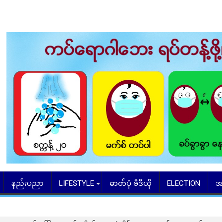
နည်းပညာ
LIFESTYLE
ဓာတ်ပုံ ဗီဒီယို
ELECTION
အ