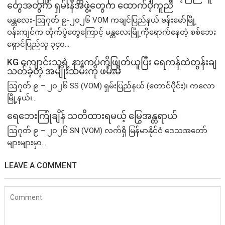
တွေအတွက် ရှမ်းနီအဖွဲ့တွေက ထောက်ပံ့ကူညီ
မန္တလေး-ဩဂုတ် ၉-၂၀၂၆ VOM ကချင်ပြည်နယ် ဗန်းမော်မြို့
ဝန်းကျင်က တိုက်ပွဲတွေကြောင့် မန္တလေးမြို့ကိုရောက်နေတဲ့ စစ်ဘေး
ရှောင်ပြည်သူ ၃၄၀...
KG ကျောင်းသူရဲ့ နားကပ်ကိုဖြုတ်ယူပြီး ရေကန်ထဲတွန်းချ
သတ်ခဲ့တဲ့ အမျိုးသမီးကို ဖမ်းမိ
ဩဂုတ် ၉ – ၂၀၂၆ SS (VOM) ရှမ်းပြည်နယ် (တောင်ပိုင်း)၊ ကလော
မြို့နယ်၊...
ရေဘေးကြုံချိန် သတိထားရမယ့် မြွေအန္တရာယ်
ဩဂုတ် ၉ – ၂၀၂၆ SN (VOM) လက်ရှိ မြန်မာနိုင်ငံ ဒေသအတော်
များများမှာ...
LEAVE A COMMENT