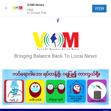
VOM News
✕
VIEW
FREE
In Google Play
Skip
to
content
Bringing Balance Back To Local News