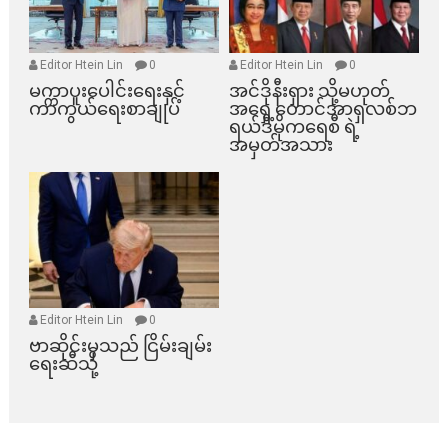
Editor Htein Lin
0
Editor Htein Lin
0
မက္ကာပူးပေါင်းရေးနှင့်
အင်ဒိုနီးရှား သို့မဟုတ်
ကာကွယ်ရေးစာချုပ်
အရှေ့တောင်အာရှလစ်ဘ
ရယ်ဒီမိုကရေစီ ရဲ့
အမှတ်အသား
Editor Htein Lin
0
ဗာဆိုင်းမှသည် ငြိမ်းချမ်း
ရေးဆီသို့