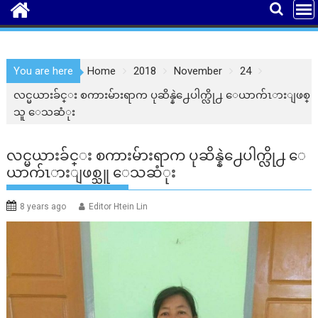
You are here
Home
2018
November
24
လင္မယားခ်င္း စကားမ်ားရာက ပုဆိန္နဲ႕ေပါက္လို႕ ေယာက်ၤားျဖစ္
သူ ေသဆံုး
လင္မယားခ်င္း စကားမ်ားရာက ပုဆိန္နဲ႕ေပါက္လို႕ ေ
ယာက်ၤားျဖစ္သူ ေသဆံုး
8 years ago
Editor Htein Lin