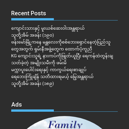
Recent Posts
ကျောင်းသားနှင့် မူးယစ်ဆေးဝါးအန္တရာယ်
သူတို့အိမ် အခန်း (၁၉၀)
ဗန်းမော်မြို့ကနေ မန္တလေးကိုစစ်ဘေးရှောင်နေတဲ့ပြည်သူ
တွေအတွက် ရှမ်းနီအဖွဲ့တွေက ထောက်ပံ့ကူညီ
KG ကျောင်းသူရဲ့ နားကပ်ကိုဖြုတ်ယူပြီး ရေကန်ထဲတွန်းချ
သတ်ခဲ့တဲ့ အမျိုးသမီးကို ဖမ်းမိ
မက္ကာပူးပေါင်းရေးနှင့် ကာကွယ်ရေးစာချုပ်
ရေဘေးကြုံချိန် သတိထားရမယ့် မြွေအန္တရာယ်
သူတို့အိမ် အခန်း (၁၈၉)
Ads