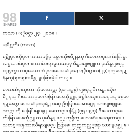
98
SHARES
ကသာ ၊ ႏိုဝင္ဘာ ၂၄- ၂၀၁၈ ။
ႏိုင္ႀကီး (ကသာ)
စစ္ကိုင္းတိုင္း ကသာခရိုင္ ဝန္းသိုၿမိဳ႕နယ္ ဂ်ဳိးေတာင္ေက်းရြာမွာ
လင္မယားခ်င္း စကားမ်ားရာမွတဆင့္ မိန္းမျဖစ္သူက ပုဆိန္ျဖင့္
ထုႏွက္ရာ လင္ေယာက်္ားေသဆံုးမႈ ႏိုဝင္ဘာလ(၂၃)ရက္ေန႔
နံနက္(၅း၁၅)အခ်ိန္က ျဖစ္ပြားခဲ့ပါတယ္ ။
ေသဆံုးသူဟာ ကိုေအာင္သာ (၄၁ ႏွစ္) ျဖစ္ျပီး ဝန္းသိုၿ
မိဳ႕နယ္ ဂ်ိဳးေတာင္ေက်းရြာ ေနထိုင္သူျဖစ္ပါတယ္။ အခင္းျဖစ္ေ
န႔မနက္က ေသဆံုးသူရဲ႕ ဖခင္ ဦးႏြားေအာင္ကေန သားျဖစ္သူေ
အာင္သာ ကို ေခြ်းမျဖစ္သူ မေသာင္းႏြဲ႕ (၄၅ ႏွစ္) ဂ်ိဳးေတာင္ေ
က်းရြာ ေနထိုင္သူ က ပုဆိန္ျဖင့္ ထုရိုက္ ေသဆံုးေၾကာင္း
သတင္းၾကားသိရသျဖင့္ သြားေရာက္ၾကည့္ရႈရာ သားျဖစ္သူ ေ