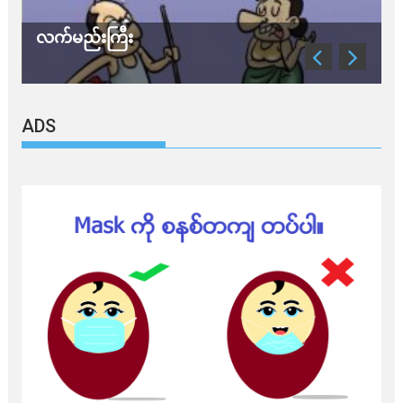
မည်းကြီး
သတိ အိုမီခရ
ADS