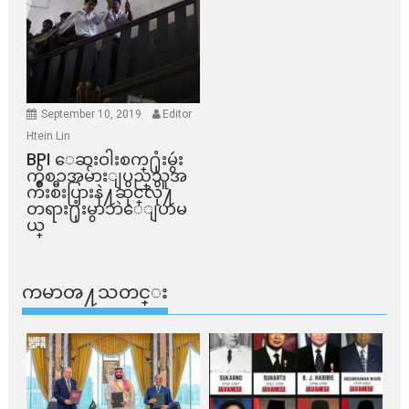
September 10, 2019
Editor
Htein Lin
BPI ​ေဆးဝါးစက္​႐ုံးမွဴး
ကိစၥအမ်ားျပည္​သူအ
က်ိဳးစီးပြားနဲ႔ဆိုင္​လို႔
တရား႐ုံးမွာဘဲေျပာမ
ယ္​
ကမာၻ႔သတင္း