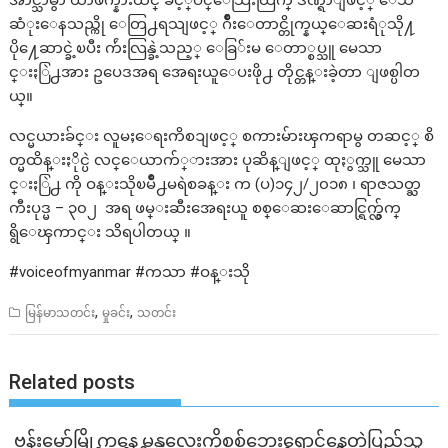
အာင္သာမွာ ယာဖက္နားထင္ ခ်ဳိင့္ဝင္ေသြးထြက္ ဒဏ္ရာျဖင့္ ေသ
ဆံုးေနသည္ကို ေတြ႕ရသျဖင့္ ဂ်ိဳးေတာင္တိုက္နယ္ေဆးရံုသို႔
ပို႔ေဆာင္ခဲ့ၿပီး က်ဴးလြန္ခဲ့သည့္ ေခြ်းမ ေတာ္စပ္သူ မေသာ
င္းႏြဲ႕အား ဥပေဒအရ အေရးယူေပးဖို႕ တိုင္တန္းခဲ့တာ ျဖစ္ပါတ
ယ္။
လင္မယားခ်င္း လူမႈေရးကိစၥျဖင့္ စကားမ်ားၾကရာမွ တဆင့္ စိ
တ္မထိန္းႏိုင္ပဲ လင္ေယာက်္ားအား ပုဆိန္ျဖင့္ ထုႏွက္သူ မေသာ
င္းႏြဲ႕ ကို ဝန္းသိုၿမိဳ႕မရဲစခန္း က (ပ)၁၄၂/၂၀၁၈ ၊ ရာဇသတ္ႀ
ကီးပုဒ္မ – ၃၀၂ အရ ဖမ္းဆီးအေရးယူ စစ္ေဆးေဆာင္ရြက္လွ်က္
ရွိေၾကာင္း သိရပါတယ္ ။
#voiceofmyanmar #ကသာ #ဝန္းသို
,
,
မြန်မာသတင်း
မှုခင်း
သတင်း
Related posts
ဗန်းမော်မြို့ကနေ မန္တလေးကိုစစ်ဘေးရှောင်နေတဲ့ပြည်သူ