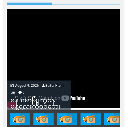
August 9, 2026
Editor Htein
Lin
0
ဗန်းမော်မြို့ကနေ
မန္တလေးကိုစစ်ဘေး
ရှောင်နေတဲ့ပြည်သူ
တွေအတွက် ရှမ်းနီ
အဖွဲ့တွေက ထောက်ပံ့