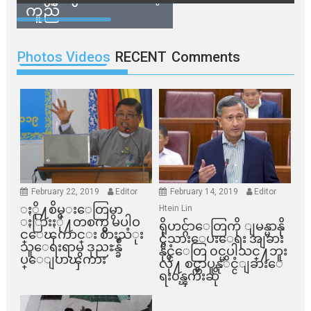
ကူညီ
Photos Videos
RECENT
Comments
February 22, 2019
Editor
February 14, 2019
Editor
ႏို႔စိမ္းေတြမွာ
Htein Lin
ႏြားႏို႔တစက္မွ မပါဝ
ရိုဟင္ဂ်ာေတြကို ျမန္မာနို
င္ေၾကာင္း စားသံုး
င္ငံသားေပးေရး အျခား
သူေရးရာမွ ဒုညႊန္ခ်ဳ
နိုင္ငံေတြ ၀င္မပါသင္႔ဘူး
ပ္ေျပာၾကား
လို႔ စင္ကာပူနုိင္ငံျခားေ
ရး၀န္ၾကီးဆို