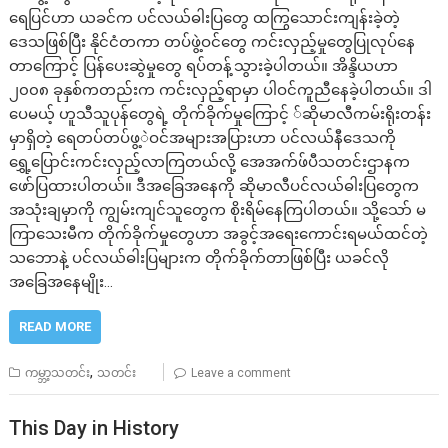
ရေပြင်ဟာ ယခင်က ပင်လယ်ဓါးပြတွေ ထကြွသောင်းကျန်းခဲ့တဲ့
ဒေသဖြစ်ပြီး နိုင်ငံတကာ တပ်ဖွဲ့ဝင်တွေ ကင်းလှည့်မှုတွေပြုလုပ်နေ
တာကြောင့် ပြန်ပေးဆွဲမှုတွေ ရပ်တန့်သွားခဲ့ပါတယ်။ အိန္ဒိယဟာ
၂၀၀၈ ခုနှစ်ကတည်းက ကင်းလှည့်ရာမှာ ပါဝင်ကူညီနေခဲ့ပါတယ်။ ဒါ
ပေမယ့် ဟူသီသူပုန်တွေရဲ့ တိုက်ခိုက်မှုကြောင့် ်ဆိုမာလီကမ်းရိုးတန်း
မှာရှိတဲ့ ရေတပ်တပ်ဖွ့ဲဝင်အများအပြားဟာ ပင်လယ်နီဒေသကို
ရွှေ့ပြောင်းကင်းလှည့်လာကြတယ်လို့ အေအက်ဖ်ပီသတင်းဌာနက
ဖော်ပြထားပါတယ်။ ဒီအခြေအနေကို ဆိုမာလီပင်လယ်ဓါးပြတွေက
အသုံးချမှာကို ကျွမ်းကျင်သူတွေက စိုးရိမ်နေကြပါတယ်။ သို့သော် မ
ကြာသေးမီက တိုက်ခိုက်မှုတွေဟာ အခွင့်အရေးကောင်းရမယ်ထင်တဲ့
သဘောနဲ့ ပင်လယ်ဓါးပြများက တိုက်ခိုက်တာဖြစ်ပြီး ယခင်လို
အခြေအနေမျိုး…
READ MORE
,
ကမ္ဘာ့သတင်း
သတင်း
Leave a comment
This Day in History