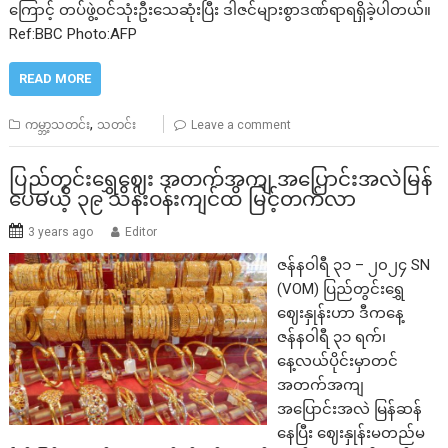
ကြောင့် တပ်ဖွဲ့ဝင်သုံးဦးသေဆုံးပြီး ဒါဇင်များစွာဒဏ်ရာရရှိခဲ့ပါတယ်။
Ref:BBC Photo:AFP
READ MORE
,
ကမ္ဘာ့သတင်း
သတင်း
Leave a comment
ပြည်တွင်းရွှေဈေး အတက်အကျ အပြောင်းအလဲမြန်
ပေမယ့် ၃၉ သိန်းဝန်းကျင်ထိ မြင့်တက်လာ
3 years ago
Editor
ဇန်နဝါရီ ၃၁ – ၂၀၂၄ SN
(VOM) ပြည်တွင်းရွှေ
ဈေးနှုန်းဟာ ဒီကနေ့
ဇန်နဝါရီ ၃၁ ရက်၊
နေ့လယ်ပိုင်းမှာတင်
အတက်အကျ
အပြောင်းအလဲ မြန်ဆန်
နေပြီး ဈေးနှုန်းမတည်မ