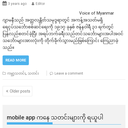
3 years ago
Editor
Voice of Myanmar
ဂျာမနီသည် အတ္တလန္တိတ်သမုဒ္ဒရာတွင် အကန့်အသတ်မရှိ
ရေငုပ်သင်္ဘောစစ်ဆင်ရေးကို ၁၉၁၇ ခုနှစ် ဇန်နဝါရီ ၃၁ ရက်တွင်
ပြန်လည်စတင်ခဲ့ပြီး အရပ်ဘက်ခရီးသည်တင်သင်္ဘောများအပါအဝင်
သင်္ဘောများအားလုံးကို တိုက်ခိုက်သွားမည်ဖြစ်ကြောင်း ကြေညာခဲ့
သည်။
READ MORE
,
ကမ္ဘာ့သတင်း
သတင်း
Leave a comment
Posts
Older posts
navigation
mobile app ​​ကနေ ​​သတင်းများကို ရယူပါ