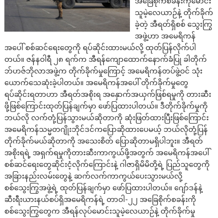
အခြေစိုက်စခန်းကိုမောင်း
သူမဲ့လေယာဉ်နဲ့ တိုက်ခိုက်
ခဲ့တဲ့ အီရတ်ရှိစစ် သွေးကြွ
အဖွဲ့ဟာ အမေရိကန်
အပေါ် စစ်ဆင်ရေးတွေကို ရပ်ဆိုင်းထားမယ်လို့ ထုတ်ပြန်လိုက်ပါ
တယ်။ ဇန်နဝါရီ ၂၈ ရက်က အီရန်ကျောထောက်နောက်ခံပြု ခါတိုက်
ဘ်ဟဇ်ဘိုလာအဖွဲ့က တိုက်ခိုက်မှုကြောင့် အမေရိကန်တပ်ဖွဲ့ဝင် သုံး
ယောက်သေဆုံးခဲ့ပါတယ်။ အမေရိကန်အပေါ် တိုက်ခိုက်မှုတွေ
ရပ်ဆိုင်းရတာဟာ အီရတ်အစိုးရ အနှောက်အယှက်ဖြစ်ရမှုကို တားဆီး
ဖို့ဖြစ်ကြောင်းထုတ်ပြန်ချက်မှာ ဖော်ပြထားပါတယ်။ ဒီတိုက်ခိုက်မှုကို
ဘယ်လို လက်တုံ့ပြန်သွားမယ်ဆိုတာကို ဆုံးဖြတ်ထားပြီးဖြစ်ကြောင်း
အမေရိကန်သမ္မတဂျိုးဘိုင်ဒင်ကပြောဆိုထားပေမယ့် ဘယ်လိုတုံ့ပြန်
တိုက်ခိုက်မယ်ဆိုတာကို အသေးစိတ် ပြောဆိုတာမရှိပါဘူး။ အီရတ်
အစိုးရရဲ့ အရှက်ရမှုကိုတားဆီးကာကွယ်ဖို့အတွက် အမေရိကန်အပေါ်
စစ်ဆင်ရေးတွေဆိုင်းငံ့လိုက်ကြောင်းနဲ့ ဂါဇာရှိမိမိတို့ရဲ့ ပြည်သူတွေကို
အခြားနည်းလမ်းတွေနဲ့ ဆက်လက်ကာကွယ်ပေးသွားမယ်လို့
စစ်သွေးကြွအဖွဲ့ရဲ့ ထုတ်ပြန်ချက်မှာ ဖော်ပြထားပါတယ်။ ဂျော်ဒန်နဲ့
ဆီးရီးယားနယ်စပ်ရှိအမေရိကန်ရဲ့ တာဝါ-၂၂ အခြေစိုက်စခန်းကို
စစ်သွေးကြွတွေက အီရန်လုပ်မောင်းသူမဲ့လေယာဉ်နဲ့ တိုက်ခိုက်မှု