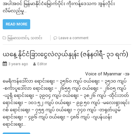
အပါအဝင် မြန်မာနိုင်ငံမြောက်ပိုင်း ကိုးကန့်ဒေသက အွန်လိုင်း
လိမ်လည်မှု…
READ MORE
,
မြန်မာသတင်း
သတင်း
Leave a comment
ယနေ့ နိုင်ငံခြားငွေလဲလှယ်နှုန်း (ဇန်နဝါရီ- ၃၁ ရက်)
3 years ago
Editor
Voice of Myanmar -အ
မေရိကန်ဒေါ်လာ ရောင်းဈေး – ၃၅၆၀ ကျပ် ဝယ်ဈေး – ၃၅၁၀ ကျပ်
-စင်္ကာပူဒေါ်လာ ရောင်းဈေး – ၂၆၅၅ ကျပ် ဝယ်ဈေး – ၂၆၀၅ ကျပ်
-ယူရို ရောင်းဈေး – ၃၉၀၄ ကျပ် ဝယ်ဈေး – ၃၈၂၆ ကျပ် -ထိုင်းဘတ်
ရောင်းဈေး – ၁၀၁.၅၂ ကျပ် ဝယ်ဈေး – ၉၉.၅၀ ကျပ် -မလေးရှားရင်း
ဂစ် ရောင်းဈေး – ၇၅၅ ကျပ် ဝယ်ဈေး – ၇၄၀ ကျပ် -တရုတ်ယွမ်
ရောင်းဈေး – ၄၉၆ ကျပ် ဝယ်ဈေး – ၄၈၆ ကျပ် -ဂျပန်ယန်း
ရောင်းဈေး…