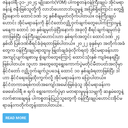
ဇန်နဝါရီ-၃၁-၂၀၂၄ မျိုးဆက်(VOM) ပါကစ္စတန်ဝန်ကြီးချုပ် အိုင်မရာ
ခန်းနဲ့ ဇနီးဖြစ်သူတို့ကို လာဘ်ပေးလာဘ်ယူမှုနဲ့ အပြစ်ရှိကြောင်း တွေ့ရှိ
ပြီးနောက် ထောင်ဒဏ် ၁၄ နှစ်စီချမှတ်လိုက်ပါတယ်။ ဝန်ကြီးချုပ်
ဟောင်း အိုင်မရာခန်းကို နိုင်ငံတော်လျှို့ဝှက်ချက်တွေပေါက်ကြားမှုနဲ့
မနေ့က ထောင် ၁၀ နှစ်ချမှတ်ခဲ့ပြီးနောက် အခုလို စီရင်ချက်ချမှတ်ခဲ့
တာဖြစ်ပြီး ဝန်ကြီးချုပ်ဟောင်းဟာ နှစ်ရက်အတွင်း ထောင်ဒဏ် ၂၄
နှစ်ထိ ပြစ်ဒဏ်စီရင်ခံခဲ့ရတာဖြစ်ပါတယ်။ ၂၀၂၂ ခုနှစ်မှာ အတိုက်အခံ
တွေက ဝန်ကြီးချုပ်ရာထူးမှ ဖြုတ်ချခံခဲ့လိုက်ရတဲ့ အိုင်မရာခန်းဟာ
အကျင့်ပျက်ချစားမှု စွဲချက်တွေကြောင့် ထောင်သုံးနှစ် ကျခံနေရပြီး
ဖြစ်ပါတယ်။ သူဟာ အထွေထွေရွေးကောက်ပွဲမတိုင်မီတပတ်အလိုမှာ
နိုင်ငံတော် လျှို့ဝှက်ချက်ဥပဒေနဲ့ ထောင် ၁၀ နှစ်ချခံရတာဖြစ်ပြီး ဒါ
ဟာ နိုင်ငံရေးခြေထိုးကွက်လို့ အိုင်မရာခန်းက ပြောပါတယ်။
နိုင်ငံတကာခရစ်ကတ်အကျော်အမော်ဖြစ်ခဲ့သူ အိုင်မရာခန်းက
ဖေဖော်ဝါရီ ၈ ရက် ရွေးကောက်ပွဲမှာ မတရားမှုမှန်သမျှကို ဆန္ဒမဲတွေနဲ့
လက်စားချေရန် ပါကစ္စတန်ပြည်သူတွေကို ဝန်ကြီးချုပ်ဟောင်းအိုင်မ
ရာခန်းကတိုက်တွန်းထားပါတယ်။…
READ MORE