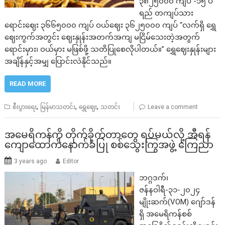
၃၈၂၅၀၀၀ ကျပ် -၁၅ ပဲ
ရည် တကျပ်သား
ရောင်းဈေး ၃၆၆၅၀၀၀ ကျပ် ဝယ်ဈေး ၃၆၂၅၀၀၀ ကျပ် “လက်ရှိ ရွှေ
ဈေးကွက်အတွင်း ဈေးနှုန်းအတက်အကျ မငြိမ်သေးတဲ့အတွက်
ရောင်းမှား၊ ဝယ်မှား မဖြစ်ဖို့ သတိပြုစေလိုပါတယ်။” ရွှေဈေးနှုန်းများ
အချိန်နှင့်အမျှ ပြောင်းလဲနိုင်သည်။
READ MORE
,
,
,
စီးပွားရေး
မြန်မာသတင်း
ရွှေဈေး
သတင်း
Leave a comment
အမေရိကန်ကို တိုက်ခိုက်တာတွေ ရပ်မယ်လို့ အီရန်
ကျောထောက်နောက်ခံပြု စစ်သွေးကြွအဖွဲ့ ကြေညာ
3 years ago
Editor
ဘဂ္ဂဒက်၊
ဇန်နဝါရီ-၃၁-၂၀၂၄
မျိုးဆက်(VOM) ဂျော်ဒန်
ရှိ အမေရိကန်စစ်