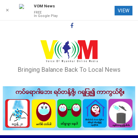
VOM News
✕
VIEW
FREE
In Google Play
Skip
to
content
Bringing Balance Back To Local News