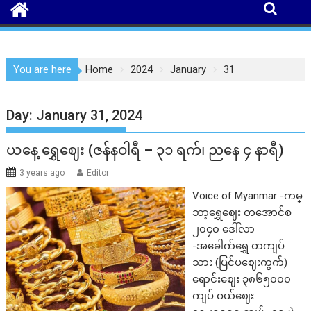
You are here
Home
2024
January
31
Day:
January 31, 2024
ယနေ့ ရွှေဈေး (ဇန်နဝါရီ – ၃၁ ရက်၊ ညနေ ၄ နာရီ)
3 years ago
Editor
Voice of Myanmar -ကမ္
ဘာ့ရွှေဈေး တအောင်စ
၂၀၄၀ ဒေါ်လာ
-အခေါက်ရွှေ တကျပ်
သား (ပြင်ပဈေးကွက်)
ရောင်းဈေး ၃၈၆၅၀၀၀
ကျပ် ဝယ်ဈေး