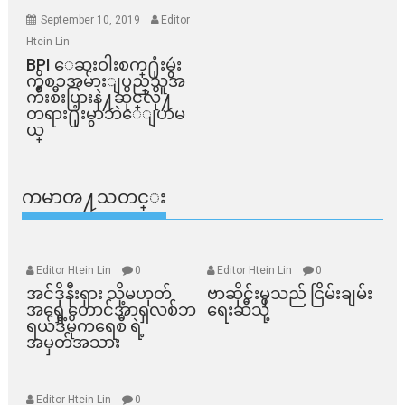
September 10, 2019
Editor
Htein Lin
BPI ​ေဆးဝါးစက္​႐ုံးမွဴး
ကိစၥအမ်ားျပည္​သူအ
က်ိဳးစီးပြားနဲ႔ဆိုင္​လို႔
တရား႐ုံးမွာဘဲေျပာမ
ယ္​
ကမာၻ႔သတင္း
Editor Htein Lin
0
Editor Htein Lin
0
အင်ဒိုနီးရှား သို့မဟုတ်
ဗာဆိုင်းမှသည် ငြိမ်းချမ်း
အရှေ့တောင်အာရှလစ်ဘ
ရေးဆီသို့
ရယ်ဒီမိုကရေစီ ရဲ့
အမှတ်အသား
Editor Htein Lin
0