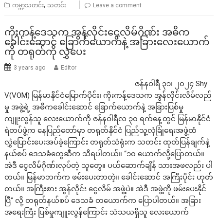
,
ကမ္ဘာ့သတင်း
သတင်း
Leave a comment
ကိုးကန့်ဒေသက အွန်လိုင်းငွေလိမ်ဂိုဏ်း အဓိက
ခေါင်းဆောင် ခြောက်ယောက်နဲ့ အခြားလေးယောက်
ကို တရုတ်ကို လွှဲပေး
3 years ago
Editor
ဇန်နဝါရီ ၃၁၊ ၂၀၂၄ Shy
V(VOM) မြန်မာနိုင်ငံမြောက်ပိုင်း၊ ကိုးကန့်ဒေသက အွန်လိုင်းလိမ်လည်
မှု အဖွဲ့ရဲ့ အဓိကခေါင်းဆောင် ခြောက်ယောက်နဲ့ အခြားပြစ်မှု
ကျူးလွန်သူ လေးယောက်ကို ဇန်နဝါရီလ ၃၀ ရက်နေ့တွင် မြန်မာနိုင်ငံ
ရဲတပ်ဖွဲ့က နေပြည်တော်မှာ တရုတ်နိုင်ငံ ပြည်သူ့လုံခြုံရေးအဖွဲ့ထံ
လွှဲပြောင်းပေးအပ်ခဲ့ကြောင်း တရုတ်သံရုံးက သတင်း ထုတ်ပြန်ချက်နဲ့
နယ်စပ် ဒေသခံတွေဆီက သိရပါတယ်။ “၁၀ ယောက်လို့ပြောတယ်။
အဲဒီ ငွေလိမ်ဂိုဏ်းလုပ်တဲ့ သူတွေ။ ပယ်ဆောက်ချိန် သားအဖလည်း ပါ
တယ်။ မြန်မာဘက်က ဖမ်းပေးတာတဲ့။ ခေါင်းဆောင် အကြီးပိုင်း ဟုတ်
တယ်။ အကြီးစား အွန်လိုင်း ငွေလိမ် အဖွဲ့ပဲ။ အဲဒီ အဖွဲ့ကို ဖမ်းပေးနိုင်
ပြီ” လို့ တရုတ်နယ်စပ် ဒေသခံ တ‌ယောက်က ပြောပါတယ်။ အခြား
အရေးကြီး ပြစ်မှုကျူးလွန်ကြောင်း သံသယရှိသူ လေးယောက်