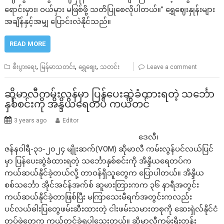
ရောင်းမှား၊ ဝယ်မှား မဖြစ်ဖို့ သတိပြုစေလိုပါတယ်။” ရွှေဈေးနှုန်းများ
အချိန်နှင့်အမျှ ပြောင်းလဲနိုင်သည်။
READ MORE
,
,
,
စီးပွားရေး
မြန်မာသတင်း
ရွှေဈေး
သတင်း
Leave a comment
ဆိုမာလီကမ်းလွန်မှာ ပြန်ပေးဆွဲခံထားရတဲ့ သင်္ဘော
နှစ်စင်းကို အိန္ဒိယရေတပ် ကယ်တင်
3 years ago
Editor
ဒေလီ၊
ဇန်နဝါရီ-၃၁-၂၀၂၄ မျိုးဆက်(VOM) ဆိုမာလီ ကမ်းလွန်ပင်လယ်ပြင်
မှာ ပြန်ပေးဆွဲခံထားရတဲ့ သင်္ဘောနှစ်စင်းကို အိန္ဒိယရေတပ်က
ကယ်ဆယ်နိုင်ခဲ့တယ်လို့ တာဝန်ရှိသူတွေက ပြောပါတယ်။ အိန္ဒိယ
စစ်သင်္ဘော အိုင်အင်န်အက်စ် ဆူမားတြားကက ၃၆ နာရီအတွင်း
ကယ်ဆယ်နိုင်ခဲ့တာဖြစ်ပြီး မကြာသေးမီရက်အတွင်းကလည်း
ပင်လယ်ဓါးပြတွေဖမ်းဆီးထားတဲ့ ငါးဖမ်းသမားတစုကို ဆေးရှဲလ်နိုင်ငံ
တပ်ဖွဲ့တွေက ကယ်တင်ခဲ့ရပါသေးတယ်။ ဆိုမာလီကမ်းရိုးတန်း