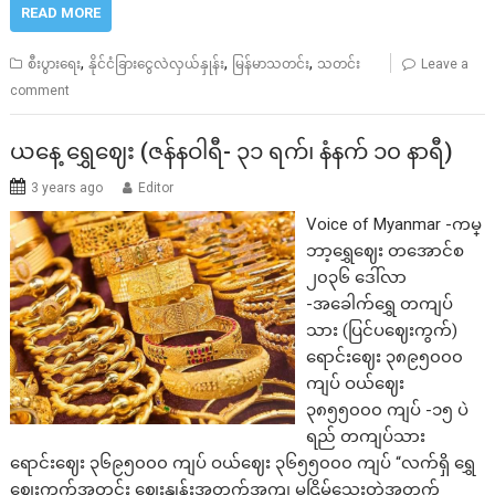
READ MORE
,
,
,
စီးပွားရေး
နိုင်ငံခြားငွေလဲလှယ်နှုန်း
မြန်မာသတင်း
သတင်း
Leave a
comment
ယနေ့ ရွှေဈေး (ဇန်နဝါရီ- ၃၁ ရက်၊ နံနက် ၁၀ နာရီ)
3 years ago
Editor
Voice of Myanmar -ကမ္
ဘာ့ရွှေဈေး တအောင်စ
၂၀၃၆ ဒေါ်လာ
-အခေါက်ရွှေ တကျပ်
သား (ပြင်ပဈေးကွက်)
ရောင်းဈေး ၃၈၉၅၀၀၀
ကျပ် ဝယ်ဈေး
၃၈၅၅၀၀၀ ကျပ် -၁၅ ပဲ
ရည် တကျပ်သား
ရောင်းဈေး ၃၆၉၅၀၀၀ ကျပ် ဝယ်ဈေး ၃၆၅၅၀၀၀ ကျပ် “လက်ရှိ ရွှေ
ဈေးကွက်အတွင်း ဈေးနှုန်းအတက်အကျ မငြိမ်သေးတဲ့အတွက်