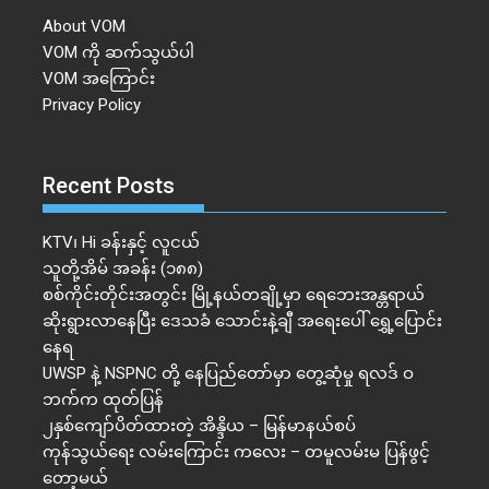
About VOM
VOM ကို ဆက်သွယ်ပါ
VOM အကြောင်း
Privacy Policy
Recent Posts
KTV၊ Hi ခန်းနှင့် လူငယ်
သူတို့အိမ် အခန်း (၁၈၈)
စစ်ကိုင်းတိုင်းအတွင်း မြို့နယ်တချို့မှာ ရေဘေးအန္တရာယ်
ဆိုးရွားလာနေပြီး ဒေသခံ သောင်းနဲ့ချီ အရေးပေါ် ရွှေ့ပြောင်း
နေရ
UWSP နဲ့ NSPNC တို့ နေပြည်တော်မှာ တွေ့ဆုံမှု ရလဒ် ဝ
ဘက်က ထုတ်ပြန်
၂နှစ်​ကျော်ပိတ်ထားတဲ့ အိန္ဒိယ – မြန်မာနယ်စပ်
ကုန်သွယ်ရေး လမ်းကြောင်း ကလေး – တမူလမ်းမ ပြန်ဖွင့်
တော့မယ်