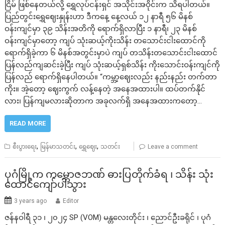
ငြိမ် ဖြစ်နေတယ်လို့ ရွှေလုပ်ငန်းရှင် အသိုင်းအဝိုင်းက သိရပါတယ်။
ပြည်တွင်းရွှေဈေးနှုန်းဟာ ဒီကနေ့ နေ့လယ် ၁၂ နာရီ ၅၆ မိနစ်
ဝန်းကျင်မှာ ၃၉ သိန်းအတိကို ရောက်ရှိလာပြီး ၁ နာရီ၊ ၂၃ မိနစ်
ဝန်းကျင်မှာတော့ ကျပ် သုံးဆယ့်ကိုးသိန်း‌ တသောင်းငါးထောင်ကို
ရောက်ရှိခဲ့ကာ ‌၆ မိနစ်အတွင်းမှာပဲ ကျပ် တသိန်းတသောင်းငါးထောင်
ပြန်လည်ကျဆင်းခဲ့ပြီး ကျပ် သုံးဆယ့်ရှစ်သိန်း ကိုးသောင်းဝန်းကျင်ကို
ပြန်လည် ရောက်ရှိနေပါတယ်။ “ကမ္ဘာ့ဈေးလည်း နည်းနည်း တက်တာ
ကိုး။ အဲ့တော့ ဈေးကွက် လန့်နေတဲ့ အနေအထားပါ။ ထပ်တက်နိုင်
လား၊ ပြန်ကျမလားဆိုတာက အခုလက်ရှိ အနေအထားကတော့…
READ MORE
,
,
,
စီးပွားရေး
မြန်မာသတင်း
ရွှေဈေး
သတင်း
Leave a comment
ပုဂံမြို့က ကမ္ဘောဇဘဏ် ဓားပြတိုက်ခံရ ၊ သိန်း သုံး
ထောင်ကျော်ပါသွား
3 years ago
Editor
ဇန်နဝါရီ ၃၁ ၊ ၂၀၂၄ SP (VOM) မန္တလေးတိုင်း ၊ ညောင်ဦးခရိုင် ၊ ပုဂံ