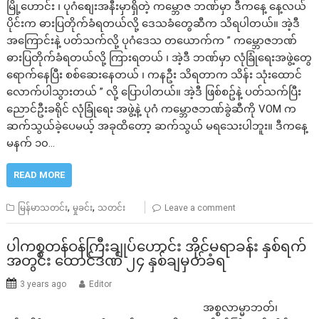
မြို့ဟောင်း ၊ ပုဂံစျေးအနီးမှာရှိတဲ့ ကမ္ဘောဇ ဘဏ်မှာ ဒီကနေ့ နေ့လယ်
ပိုင်းက ဓားပြတိုက်ခံရတယ်လို့ ဒေသခံတွေဆီက သိရပါတယ်။ အဲ့ဒီ
အကြောင်းနဲ့ ပတ်သက်လို့ ပုဂံဒေသ တယောက်က ” ကမ္ဘောဇဘဏ်
ဓားပြတိုက်ခံရတယ်လို့ ကြားရတယ် ၊ အဲ့ဒီ ဘဏ်မှာ လုံခြုံရေးအဖွဲ့တွေ
ရောက်နေပြီး စစ်ဆေးနေတယ် ၊ ကနဦး သိရတာက သိန်း သုံးထောင်
လောက်ပါသွားတယ် ” လို့ ပြောပါတယ်။ အဲ့ဒီ ဖြစ်စဥ်နဲ့ ပတ်သက်ပြီး
ညောင်ဦးခရိုင် လုံခြုံရေး အဖွဲ့နဲ့ ပုဂံ ကမ္ဘောဇဘဏ်ခွဲဆီကို VOM က
ဆက်သွယ်ခဲ့ပေမယ့် အခုထိတော့ ဆက်သွယ် မရသေးပါဘူး။ ဒီကနေ့
မနက် ၁၀…
READ MORE
,
,
မြန်မာသတင်း
မှုခင်း
သတင်း
Leave a comment
ပါကစ္စတန်ဝန်ကြီးချုပ်ဟောင်း အိုင်မရာခန်း နှစ်ရက်
အတွင်း ထောင်ဒဏ် ၂၄ နှစ်ချမှတ်ခံရ
3 years ago
Editor
အစ္စလာမ္မာဘတ်၊