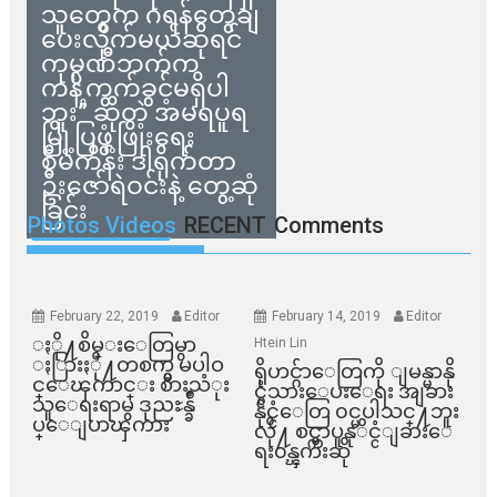
သူတွေက ဂရန်တွေချ
ပေးလိုက်မယ်ဆိုရင်
ကုမ္ပဏီဘက်က
ကန့်ကွက်ခွင့်မရှိပါ
ဘူး” ဆိုတဲ့ အမရပူရ
မြို့ပြဖွံ့ဖြိုးရေး
စီမံကိန်း ဒါရိုက်တာ
ဦးဇော်ရဲဝင်းနဲ့ တွေ့ဆုံ
ခြင်း
Photos Videos
RECENT
Comments
February 22, 2019
Editor
February 14, 2019
Editor
ႏို႔စိမ္းေတြမွာ
Htein Lin
ႏြားႏို႔တစက္မွ မပါဝ
ရိုဟင္ဂ်ာေတြကို ျမန္မာနို
င္ေၾကာင္း စားသံုး
င္ငံသားေပးေရး အျခား
သူေရးရာမွ ဒုညႊန္ခ်ဳ
နိုင္ငံေတြ ၀င္မပါသင္႔ဘူး
ပ္ေျပာၾကား
လို႔ စင္ကာပူနုိင္ငံျခားေ
ရး၀န္ၾကီးဆို