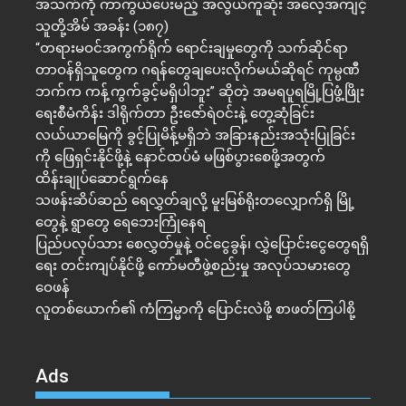
အသက်ကို ကာကွယ်ပေးမည့် အလွယ်ကူဆုံး အလေ့အကျင့်
သူတို့အိမ် အခန်း (၁၈၇)
“တရားမဝင်အကွက်ရိုက် ရောင်းချမှုတွေကို သက်ဆိုင်ရာ
တာဝန်ရှိသူတွေက ဂရန်တွေချပေးလိုက်မယ်ဆိုရင် ကုမ္ပဏီ
ဘက်က ကန့်ကွက်ခွင့်မရှိပါဘူး” ဆိုတဲ့ အမရပူရမြို့ပြဖွံ့ဖြိုး
ရေးစီမံကိန်း ဒါရိုက်တာ ဦးဇော်ရဲဝင်းနဲ့ တွေ့ဆုံခြင်း
လယ်ယာမြေကို ခွင့်ပြုမိန့်မရှိဘဲ အခြားနည်းအသုံးပြုခြင်း
ကို ဖြေရှင်းနိုင်ဖို့နဲ့ နောင်ထပ်မံ မဖြစ်ပွားစေဖို့အတွက်
ထိန်းချုပ်ဆောင်ရွက်နေ
သဖန်းဆိပ်ဆည် ရေလွှတ်ချလို့ မူးမြစ်ရိုးတလျှောက်ရှိ မြို့
တွေနဲ့ ရွာတွေ ရေဘေးကြုံနေရ
ပြည်ပလုပ်သား စေလွှတ်မှုနဲ့ ဝင်ငွေခွန်၊ လွှဲပြောင်းငွေတွေရရှိ
ရေး တင်းကျပ်နိုင်ဖို့ ကော်မတီဖွဲ့စည်းမှု အလုပ်သမားတွေ
ဝေဖန်
လူတစ်ယောက်၏ ကံကြမ္မာကို ပြောင်းလဲဖို့ စာဖတ်ကြပါစို့
Ads