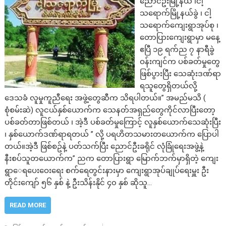
ညောင်ဦးမြို့နယ် ၊ငါ့
သရောက်မြို့နယ်ခွဲ ၊ ငါ့
သရောက်ကျေးရွာအုပ်စု ၊
တောပြားကျေးရွာမှာ မနေ့
ဧပြီ ၁၉ ရက်ည ၇ နာရီခွဲ
ဝန်းကျင်က ပစ်ခတ်မှုတွေ
ဖြစ်ပွားပြီး သေဆုံးဒဏ်ရာ
ရသူတွေရှိတယ်လို့
ဒေသခံ လူမှုကူညီရေး အဖွဲ့တွေဆီက သိရပါတယ်။” အမည်မသိ (
စုံစမ်းဆဲ) လူငယ်နှစ်ယောက်က သေနတ်အရှည်တွေကိုင်လာပြီးတော့
ပစ်ခတ်တာဖြစ်တယ် ၊ အဲ့ဒီ ပစ်ခတ်မှုကြောင့် လူနှစ်ယောက်သေဆုံးပြီး
၊ နှစ်ယောက်ဒဏ်ရာရတယ် ” လို့ ပရဟိတသမားတယောက်က ပြောပါ
တယ်။အဲ့ဒီ ဖြစ်စဥ်နဲ့ ပတ်သက်ပြီး ညောင်ဦးခရိုင် လုံခြုံရေးအဖွဲ့နဲ့
နီးစပ်သူတယောက်က” ညက တောပြားရွာ မြောက်ဘက်မှာရှိတဲ့ ကျေး
ရွာေရပေးဝေးရေး စက်ရေတွင်းနားမှာ ကျေးရွာအုပ်ချုပ်ရေးမှူး ဦး
တိုင်းကျော် ၅၆ နှစ် နဲ့ ဦးသိန်းနိုင် ၄၀ နှစ် ဆိုသူ…
READ MORE