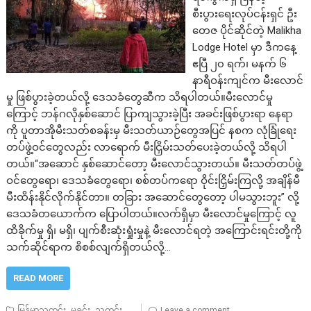
စီးပွားရေးလုပ်ငန်းရှင် ဦး
တေဇ ပိုင်ဆိုင်တဲ့ Malikha
Lodge Hotel မှာ ဒီကနေ့
ဧပြီ ၂၀ ရက်၊ မနက် ၆
နာရီဝန်းကျင်က မီးလောင်
မှု ဖြစ်ပွားခဲ့တယ်လို့ ဒေသခံတွေဆီက သိရပါတယ်။မီးလောင်မှု
ကြောင့် ဘန်ဂလိုနှစ်ဆောင် ပြာကျသွားခဲ့ပြီး အခင်းဖြစ်ပွားရာ နေရာ
ကို ပူတာအိုမီးသတ်စခန်းမှ မီးသတ်ယာဉ်တွေအပြင် နစက လုံခြုံရေး
တပ်ဖွဲ့ဝင်တွေလည်း လာရောက် မီးငြှိမ်းသတ်ပေးခဲ့တယ်လို့ သိရပါ
တယ်။“အဆောင် နှစ်ဆောင်တော့ မီးလောင်သွားတယ်။ မီးသတ်တပ်ဖွဲ့
ဝင်တွေရော၊ ဒေသခံတွေရော၊ စစ်တပ်ကရော ဝိုင်းငြှိမ်းကြလို့ အချိန်မီ
မီးထိန်းနိုင်လိုက်နိုင်တာ။ တခြား အဆောင်တွေတော့ ပါမသွားဘူး” လို့
ဒေသခံတယောက်က ပြောပါတယ်။လက်ရှိမှာ မီးလောင်မှုကြောင့် လူ
ထိခိုက်မှု ရှိ၊ မရှိ၊ ပျက်စီးဆုံးရှုံးမှုနဲ့ မီးလောင်ရတဲ့ အကြောင်းရင်းတို့ကို
သက်ဆိုင်ရာက စိစစ်လျက်ရှိတယ်လို့…
READ MORE
,
,
မြန်မာသတင်း
မှုခင်း
သတင်း
Leave a comment