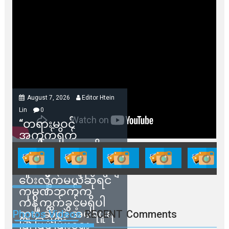
August 7, 2026
Editor Htein
Lin
0
“တရားမဝင်
အကွက်ရိုက်
ရောင်းချမှုတွေကို
သက်ဆိုင်ရာတာဝန်ရှိ
သူတွေက ဂရန်တွေချ
ပေးလိုက်မယ်ဆိုရင်
ကုမ္ပဏီဘက်က
ကန့်ကွက်ခွင့်မရှိပါ
ဘူး” ဆိုတဲ့ အမရပူရ
Photos Videos
RECENT
Comments
မြို့ပြဖွံ့ဖြိုးရေး