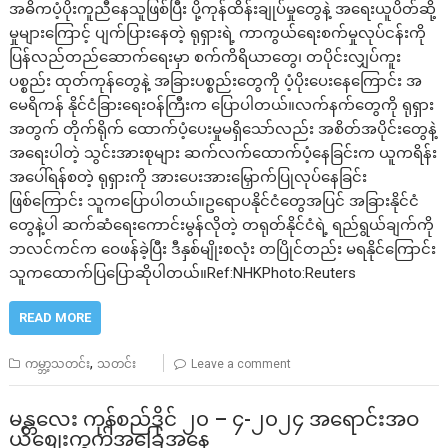
အဓိကပံ့ပိုးကူညီနေသူဖြစ်ပြီး ပို့ကုန်ထိန်းချုပ်မှုတွေနဲ့ အရေးယူပိတ်ဆို့
မှုများကြောင့် ပျက်ပြားနေတဲ့ ရုရှားရဲ့ ကာကွယ်ရေးစက်မှုလုပ်ငန်းကို
ပြန်လည်တည်ဆောက်ရေးမှာ စက်ကိရိယာတွေ၊ တပိုင်းလျှပ်ကူး
ပစ္စည်း ထုတ်ကုန်တွေနဲ့ အခြားပစ္စည်းတွေကို ပံ့ပိုးပေးနေကြောင်း အ
မေရိကန် နိုင်ငံခြားရေးဝန်ကြီးက ပြောပါတယ်။လက်နက်တွေကို ရုရှား
အတွက် တိုက်ရိုက် ထောက်ပံ့ပေးမှုမရှိသော်လည်း အစိတ်အပိုင်းတွေနဲ့
အရေးပါတဲ့ သွင်းအားစုများ ဆက်လက်ထောက်ပံ့နေခြင်းက ယူကရိန်း
အပေါ်ရန်စတဲ့ ရုရှားကို အားပေးအားမြှောက်ပြုလုပ်နေခြင်း
ဖြစ်ကြောင်း သူကပြောပါတယ်။ဥရောပနိုင်ငံတွေအပြင် အခြားနိုင်ငံ
တွေနဲ့ပါ ဆက်ဆံရေးကောင်းမွန်လိုတဲ့ တရုတ်နိုင်ငံရဲ့ ရည်ရွယ်ချက်ကို
ဘလင်ကင်က ဝေဖန်ခဲ့ပြီး ဒီနှစ်မျိုးစလုံး တပြိုင်တည်း မရနိုင်ကြောင်း
သူကထောက်ပြပြောဆိုပါတယ်။Ref:NHKPhoto:Reuters
READ MORE
,
ကမ္ဘာ့သတင်း
သတင်း
Leave a comment
မန္တလေး ကုန်စည်ဒိုင် ၂၀ – ၄-၂၀၂၄ အရောင်းအဝ
ယ်စျေးကွက်အခြေအနေ