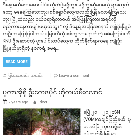
ဒီနေ့အထိအေးဆေးပါပဲ။ တိုက်ပွဲမရှိဘူး၊ မရှိဘူးဆိုပေမယ့် ရွာတွေထဲ
တော့ မနေရဲကြသေးဘူး။စစ်ရှောင်တွေကလည်းပြန်မလာရဲကြသေး
ဘူး။မြို့ထဲလည်း ဝယ်စရာရှိတာဝယ် အိမ်ပြန်ကြတာ၊အရင်လို
စည်ကားနေတာမျိုးမဟုတ်ဘူး ” လို့ ဒီနေ့ရဲ့အခြေအနေကို ကျုံဒိုးမြို့ခံ
တဦးကပြောပြပါတယ်။ မြဝတီကို စစ်ကူလာရောက်တဲ့ စစ်ကြောင်းကို
KNU ဦးဆောင်တဲ့ ပူးပေါင်းတပ်တွေက တိုက်ခိုက်ရာကနေ ကျုံဒိုး
မြို့နယ်မှာရှိတဲ့ နစကရဲ့ ခမရ…
READ MORE
,
မြန်မာသတင်း
သတင်း
Leave a comment
ပူတာအိုရှိ ဦးတေဇပိုင် ဟိုတယ်မီးလောင်
2 years ago
Editor
ဧပြီ ၂၀ – ၂၀၂၄SN
(VOM)ကချင်ပြည်နယ်၊ ပူ
တာအိုမြို့၊ မူလာရှီးဒီ
ရပ်ကွက်ရှိ မြန်မာ့