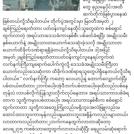
တွေ ခုညနေပိုင်းအထိ
ဆက်တိုက်ဖြစ်ပွားနေဆဲ
ဖြစ်တယ်လို့သိရပါတယ်။ တိုက်ပွဲအတွင်းမှာ မြဝတီအမှတ် ၂
ချစ်ကြည်ရေးတံတား ပတ်ဝန်းကျင်နေထိုင်သူတွေထဲက စစ်ရှောင်
ထွက်လာတဲ့ အရပ်သားဒေသခံကားနှစ်စီး ပစ်ခတ်ခံရပြီး အမျိုးသမီး
နှစ်ယောက်နဲ့ အမျိုးသားတယောက်သေဆုံးခဲ့သလို အမျိုးသားတ
ယောက်ထိခိုက်ဒဏ်ရာရရှိခဲ့တယ်လို့သိရပါတယ်။ ဒါ့အပြင်
အမှတ်၂ချစ်ကြည်ရေးတံတားပတ်ဝန်းကျင်လူနေရပ်ကွက်ထဲ
လက်နက်ကြီးကျရောက်ပေါက်ကွဲလို့ ဒေသခံအမျိုးသမီးကြီးတ
ယောက်လည်းသေဆုံးကာ ထိခိုက်ဒဏ်ရာရသူတွေပါရှိနေတယ်လို့သိရ
ပါတယ်။ ” လက်နက်ကြီး ကတော့ လေယာဉ်နဲ့ တောက်လျှောက်ဝဲပြီး
ပစ်တယ်။တံတား၂ဘက်ပေါ့။အဲ့ဒီဘက်ပစ်တာပေါ့။ခုထိလည်းပစ်နေ
တုန်းပဲ လာပစ်လိုက်ပြန်သွားလိုက်လုပ်နေတာ။ အရပ်သားကားပစ်ခံရ
တာက သူတို့ကမှားပစ်တာပေါ့။ အရပ်သားကားနှစ်စီးက စစ်ရှောင်
ထွက်လာတာ သူတို့ကအတွေ့ကြုံလည်းမရှိဘူး၊အလံဖြူလည်းမ
ထောင်ထားဘူး၊ကားမှန်လည်းချမထားဘူး၊အရှိန်ကလည်းများတယ်၊
လာတာကလည်းတံတား၂ဘက်ကနေထွက်လာတာဆိုတော့
ခလရ၂၇၅ ကစစ်သားတွေထွက်လာတယ်ဆိုပြီး ရေပူလမ်းဆုံရောက်