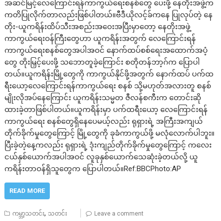
အဆင်မြင့်လေကြောင်းရန်ကာကွယ်ရေးစနစ်တွေ ပေးဖို့ နေတိုးအဖွဲ့က
ကတိပြုလိုက်တာလည်းဖြစ်ပါတယ်။ဗီဒီယိုလင့်ခ်ကနေ ပြုလုပ်တဲ့ နေ
တိုး-ယူကရိန်းထိပ်သီးအစည်းအဝေးအပြီးမှာတော့ နေတိုးအဖွဲ့
ကာကွယ်ရေးဝန်ကြီးတွေဟာ ယူကရိန်းအတွက် လေကြောင်းရန်
ကာကွယ်ရေးစနစ်တွေအပါအဝင် နောက်ထပ်စစ်ရေးအထောက်အပံ့
တွေ တိုးမြှင့်ပေးဖို့ သဘောတူခဲ့ကြောင်း စတိုတန်ဘာ့ဂ်က ပြောပါ
တယ်။ယူကရိန်းမြို့တွေကို ကာကွယ်နိုင်ဖို့အတွက် နောက်ထပ် ပက်ထ
ရီးယော့လေကြောင်းရန်ကာကွယ်ရေး စနစ် သို့မဟုတ်အလားတူ စနစ်
မျိုးလိုအပ်နေကြောင်း ယူကရိန်းသမ္မတ ဇီလန်စကီးက တောင်းဆို
ထားခဲ့တာဖြစ်ပါတယ်။ယူကရိန်းမှာ ပက်ထရီးယော့ လေကြောင်းရန်
ကာကွယ်ရေး စနစ်တွေရှိနေပေမယ့်လည်း ရုရှားရဲ့ အကြီးအကျယ်
တိုက်ခိုက်မှုတွေကြောင့် မြို့တွေကို ခုခံကာကွယ်ဖို့ မလုံလောက်ပါဘူး။
ပြီးခဲ့တဲ့နေ့ကလည်း ရုရှားရဲ့ ဒုံးကျည်တိုက်ခိုက်မှုတွေကြောင့် ကလေး
ငယ်နှစ်ယောက်အပါအဝင် လူခုနှစ်ယောက်သေဆုံးခဲ့တယ်လို့ ယူ
ကရိန်းတာဝန်ရှိသူတွေက ပြောပါတယ်။Ref:BBCPhoto:AP
READ MORE
,
ကမ္ဘာ့သတင်း
သတင်း
Leave a comment