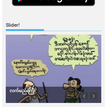
Slider!
က်မည်းကြီး
သတိ အိုမ