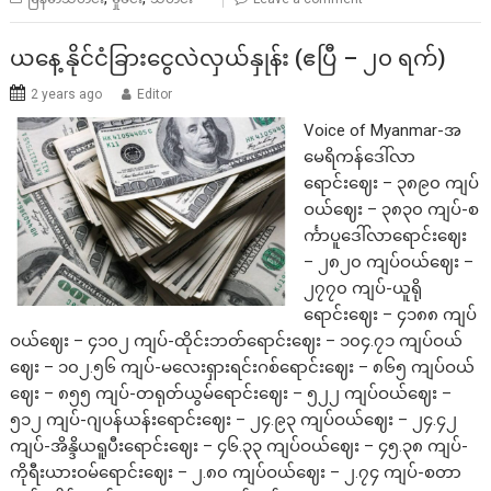
ယနေ့ နိုင်ငံခြားငွေလဲလှယ်နှုန်း (ဧပြီ – ၂၀ ရက်)
2 years ago
Editor
Voice of Myanmar-အ
မေရိကန်ဒေါ်လာ
ရောင်းဈေး – ၃၈၉၀ ကျပ်
ဝယ်ဈေး – ၃၈၃၀ ကျပ်-စ
င်္ကာပူဒေါ်လာရောင်းဈေး
– ၂၈၂၀ ကျပ်ဝယ်ဈေး –
၂၇၇၀ ကျပ်-ယူရို
ရောင်းဈေး – ၄၁၈၈ ကျပ်
ဝယ်ဈေး – ၄၁၀၂ ကျပ်-ထိုင်းဘတ်ရောင်းဈေး – ၁၀၄.၇၁ ကျပ်ဝယ်
ဈေး – ၁၀၂.၅၆ ကျပ်-မလေးရှားရင်းဂစ်ရောင်းဈေး – ၈၆၅ ကျပ်ဝယ်
ဈေး – ၈၅၅ ကျပ်-တရုတ်ယွမ်ရောင်းဈေး – ၅၂၂ ကျပ်ဝယ်ဈေး –
၅၁၂ ကျပ်-ဂျပန်ယန်းရောင်းဈေး – ၂၄.၉၃ ကျပ်ဝယ်ဈေး – ၂၄.၄၂
ကျပ်-အိန္ဒိယရူပီးရောင်းဈေး – ၄၆.၃၃ ကျပ်ဝယ်ဈေး – ၄၅.၃၈ ကျပ်-
ကိုရီးယားဝမ်ရောင်းဈေး – ၂.၈၀ ကျပ်ဝယ်ဈေး – ၂.၇၄ ကျပ်-စတာ