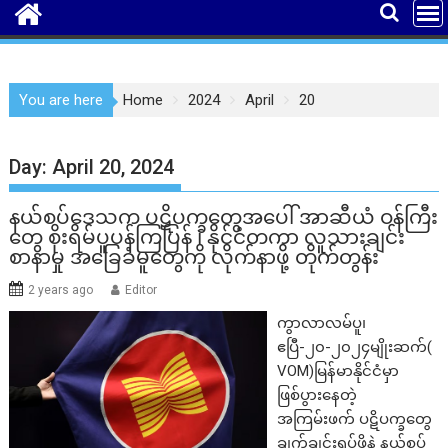
You are here
Home
2024
April
20
Day:
April 20, 2024
နယ်စပ်ဒေသက ပဋိပက္ခတွေအပေါ် အာဆီယံ ဝန်ကြီး
တွေ စိုးရိမ်ပူပန်ကြပြန် ၊ နိုင်ငံတကာ လူသားချင်း
စာနာမှု အခြေခံမူတွေကို လိုက်နာဖို့ တိုက်တွန်း
2 years ago
Editor
ကွာလာလမ်ပူ၊
ဧပြီ-၂၀-၂၀၂၄မျိုးဆက်(
VOM)မြန်မာနိုင်ငံမှာ
ဖြစ်ပွားနေတဲ့
အကြမ်းဖက် ပဋိပက္ခတွေ
ချက်ချင်းရပ်ဖို့နဲ့ နယ်စပ်