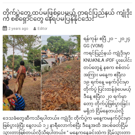
တိုက်ပွဲတွေ ထပ်မဖြစ်ပေမယ့် ကရင်ပြည်နယ် ကျုံဒိုး
က စစ်ရှောင်တွေ နေရပ်မပြန်နိုင်သေး
2 years ago
Editor
ရန်ကုန်၊ ဧပြီ ၂၀ – ၂၀၂၄
GG (VOM)
ကရင်ပြည်နယ် ကျုံဒိုးမှာ
KNU၊KNLA ၊PDF ပူးပေါင်း
တပ်တွေနဲ့ နစက စစ်တပ်
အကြား မနေ့က ဧပြီလ
၁၉ ရက်နေ့ မနက်ပိုင်းမှာ
တိုက်ပွဲ ပြင်းထန်ခဲ့ပေမယ့်
ဒီနေ့ ဧပြီလ ၂၀ ရက်မှာ
တော့ တိုက်ပွဲဖြစ်ပွားခြင်း
မရှိဘဲ ငြိမ်နေတယ်လို့
ဒေသခံတွေဆီကသိရပါတယ်။ ကျုံဒိုး တိုက်ပွဲက မနေ့ကမနက်ပိုင်းမှာ
ဖြစ်ပွားခဲ့ပြီး နေ့လယ် ၁၂ နာရီလောက်စပြီး ဒီနေ့အထိ အပစ်ခတ်ငြိမ်
သွားတာဖြစ်တယ်လို့သိရပါတယ်။ ” မနေ့ကနေ့ခင်းထဲက ငြိမ်သွားတာ