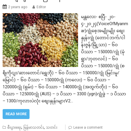
2 years ago
Editor
မန္တလေး- ဧပြီ- ၂၀-
၄-၂၀၂၄(VoiceOfMyanm
ar)ဂျုံစေ့အမျိုးမျိုး စျေး
နှုန်းဂျုံ (တောင်ဘက်/ငါ
န်းဇွန်/မြို့သာ) – ၆၀
ပိဿာ – 150000/ဂျုံ (မုံ
ရွာ/ဘုတလင်) – ၆၀
ပိဿာ – 150000/ဂျုံ (စ
ဈိကိုငျး/ဆားတောင်/ရွှေဘို) – ၆၀ ပိဿာ – 150000/ဂျုံ (မြင်းမူ/
မြောင်) – ၆၀ ပိဿာ – 150000ဂျုံ (ကလေး) – ၆၀ ပိဿာ –
120000ဂျုံ (ရှမ်း) – ၆၀ ပိဿာ – 140000ဂျုံ (အထွက်တိုး) – ၆၀
ပိဿာ – 125000ဂျုံ (AUS) – ၁ ပိဿာ – 3300 (ygn)ဂျုံဖွဲ – ၁ ပိဿာ
– 1300/ကုလားပဲလုံး စျေးနှုန်းများV2…
READ MORE
,
,
စီးပွားရေး
မြန်မာသတင်း
သတင်း
Leave a comment