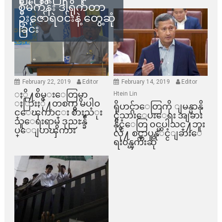
စီမံကိန်း ဒါရိုက်တာ
ဦးဇော်ရဲဝင်းနဲ့ တွေ့ဆုံ
ခြင်း
February 22, 2019
Editor
February 14, 2019
Editor
ႏို႔စိမ္းေတြမွာ
Htein Lin
ႏြားႏို႔တစက္မွ မပါဝ
ရိုဟင္ဂ်ာေတြကို ျမန္မာနို
င္ေၾကာင္း စားသံုး
င္ငံသားေပးေရး အျခား
သူေရးရာမွ ဒုညႊန္ခ်ဳ
နိုင္ငံေတြ ၀င္မပါသင္႔ဘူး
ပ္ေျပာၾကား
လို႔ စင္ကာပူနုိင္ငံျခားေ
ရး၀န္ၾကီးဆို