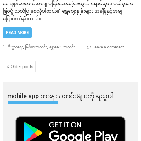
ဈေးနှုန်းအတက်အကျ မငြိမ်သေးတဲ့အတွက် ရောင်းမှား၊ ဝယ်မှား မ
ဖြစ်ဖို့ သတိပြုစေလိုပါတယ်။” ရွှေဈေးနှုန်းများ အချိန်နှင့်အမျှ
ပြောင်းလဲနိုင်သည်။
READ MORE
,
,
,
စီးပွားရေး
မြန်မာသတင်း
ရွှေဈေး
သတင်း
Leave a comment
Posts
Older posts
navigation
mobile app ​​ကနေ ​​သတင်းများကို ရယူပါ