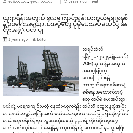
,
,
မြန်မာသတင်း
မှုခင်း
သတင်း
Leave a comment
ယူကရိန်းအတွက် လေကြောင်းရန်ကာကွယ်ရေးစနစ်
နဲ့ စစ်ရေးအထောက်အပံ့တွေ ပိုမိုပေးအပ်မယ်လို့ နေ
တိုးအဖွဲ့ ကတိပြု
2 years ago
Editor
ဘရပ်ဆဲလ်၊
ဧပြီ-၂၀-၂၀၂၄မျိုးဆက်(
VOM)ယူကရိန်းအတွက်
အဆင့်မြင့်တဲ့
လေကြောင်းရန်
ကာကွယ်ရေးစနစ်တွေနဲ့
စစ်ရေးအထောက်အပံ့
တွေ ထပ်မံ ပေးအပ်သွား
မယ်လို့ မနေ့ကကျင်းပတဲ့ နေတိုး-ယူကရိန်း ထိပ်သီးဆွေးနွေးပွဲအပြီး
မှာ နေတိုးအဖွ့ဲအကြီးအကဲ စတိုတန်ဘာ့ဂ်က ကတိပြုပြောဆိုလိုက်ပါ
တယ်။ယူကရိကိန်းမှာ လူသေဆုံးစေတဲ့ ရုရှားရဲ့ တိုက်ခိုက်မှုတွေ
ဆက်လက်လုပ်ဆောင်နေချိန်မှာ ယူကရိန်းရဲ့ တောင်းဆိုမှုတွေအပြီး