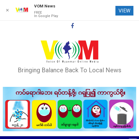
VOM News
✕
VIEW
FREE
In Google Play
Skip
to
content
Bringing Balance Back To Local News