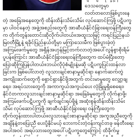
ဒေသတွေမှာ
လတ်တလောဖြစ်ပွားနေ
တဲ့ အခြေအနေတွေကို ထိန်းထိန်းသိမ်းသိမ်း လုပ်ဆောင်ကြဖို့ ပဋိပက္ခ
မှာ ပါဝင်နေတဲ့ အဖွဲ့အစည်းတွေကို အာဆီယံနိုင်ငံခြားရေးဝန်ကြီးတွေ
က တိုက်တွန်းတောင်းဆိုလိုက်ပါတယ်။အထူးသဖြင့် ကရင်ပြည်နယ်
မြ၀တီမြို့နဲ့ ရခိုင်ပြည်နယ်တို့မှာ မကြာသေးမီက ဖြစ်ပွားခဲ့တဲ့
အကြမ်းဖက်မှုတွေ အရှိန်အဟုန်မြင့်တက်လာတဲ့အပေါ် လွန်စွာစိုးရိမ်
ပူပန်ကြောင်း အာဆီယံနိုင်ငံခြားရေးဝန်ကြီးတွေက ထပ်မံပြီးတော့
ပြောဆိုကြပြန်ပါတယ်။ဘယ်လိုပုံစံမျိုးနဲ့မဆို ပဋိပက္ခပြင်းထန်လာ
ခြင်းက ဖြစ်ပေါ်လာတဲ့ လူသားချင်စာနာမှုဆိုင်ရာ နောက်ဆက်တွဲ
အကျိုးဆက်တွေကို ရှောင်ရှားနိုင်ဖို့အတွက် တင်းမာမှုတွေ လျှော့ချ
ရေး၊ အရပ်သားတွေကို အကာကွယ်အကွယ်ပေး လုံခြုံမှုရှိစေရေး၊
နိုင်ငံတကာလူသားချင်းစာနာမှုဆိုင်ရာ အခြေခံမူတွေကို လိုက်နာဖို့၊
အကြမ်းဖက်ပဋိပက္ခကို ချက်ချင်းရပ်ဖို့နဲ့ အဆုံးစွန်ထိန်းထိန်းသိမ်း
သိမ်း လုပ်ဆောင်ကြဖို့ အာဆီယံနိုင်ငံခြားရေး ဝန်ကြီးတွေက
တိုက်တွန်းထားပါတယ်။လူသားချင်းစာနာမှုဆိုင်ရာ အကူအညီတွေကို
အချိန်နဲ့တပြေးညီ ပေးပို့နိုင်မယ့် ဘေးကင်းတဲ့ဝန်းကျင်တခု ဖန်တီးရေး
အပါအဝင် အရပ်သားတွေအပေါ် ပဋိပက္ခတွေကြောင့် ထိခိုက်မှု