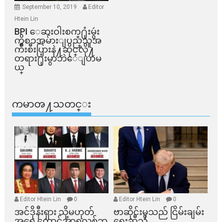
September 10, 2019
Editor
Htein Lin
BPI ​ေဆးဝါးစက္​႐ုံးမွဴး
ကိစၥအမ်ားျပည္​သူအ
က်ိဳးစီးပြားနဲ႔ဆိုင္​လို႔
တရား႐ုံးမွာဘဲေျပာမ
ယ္​
ကမာၻ႔သတင္း
Editor Htein Lin
0
Editor Htein Lin
0
အင်ဒိုနီးရှား သို့မဟုတ်
ဗာဆိုင်းမှသည် ငြိမ်းချမ်း
အရှေ့တောင်အာရှလစ်ဘ
ရေးဆီသို့