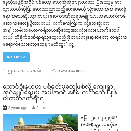
နေတဲ့အဖွဲ့စုံကဝိုင်းပစ်တော့ ဘေးကိုထိုးကျသွားတာ၊ပြီးတော့မှ မှား
သွားတယ်ဆိုပြီး ဆေးဘာညာထည့်ပေးပေမယ့် သုံးယောက်က ဆေးရုံ
ရောက်သေဆုံးသွားတယ်။နောက်ဒဏ်ရာရအမျိုးသားတယောက်ကမဲ
ဆောက်ဆေးရုံပို့ထားတယ်။လက်နက်ကြီးကျလို့သေဆုံးတာ
အမျိုးသမီးတယောက်ရှိတယ်ဆိုတော့အားလုံးလေးယောက်သေပါ
တယ်။ထိခိုက်ဒဏ်ရာရသူတွေလည်းရှိတယ်ကျနော့ဆီတော့ စာရင်းက
မရောက်သေးတော့သေချာမသိဘူး ” လို့…
READ MORE
,
မြန်မာသတင်း
သတင်း
Leave a comment
ညောင်ဦးနယ်မှာ ပစ်ခတ်မှုတွေဖြစ်လို့ ကျေးရွာ
အုပ်ချုပ်ရေးမှူး အပါအဝင် နှစ်ယောက်သေ ၊ နှစ်
ယောက်ဒဏ်ရာရ
2 years ago
Editor
ဧပြီ ၊ ၂၀ ၊ ၂၀၂၄SP
(VOM)မန္တလေးတိုင်း ၊