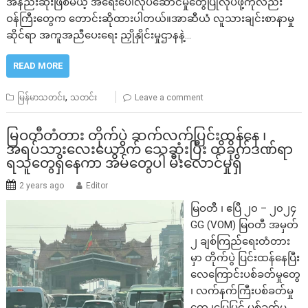
အနည်းဆုံးဖြစ်မယ့် အရေးပေါ်လုပ်ဆောင်မှုတွေပြုလုပ်ဖို့ကိုလည်း
ဝန်ကြီးတွေက တောင်းဆိုထားပါတယ်။အာဆီယံ လူသားချင်းစာနာမှု
ဆိုင်ရာ အကူအညီပေးရေး ညှိုနှိုင်းမှုဌာနနဲ့…
READ MORE
,
မြန်မာသတင်း
သတင်း
Leave a comment
မြဝတီတံတား တိုက်ပွဲ ဆက်လက်ပြင်းထန်နေ ၊
အရပ်သားလေးယောက် သေဆုံးပြီး ထိခိုက်ဒဏ်ရာ
ရသူတွေရှိနေကာ အိမ်တွေပါ မီးလောင်မှုရှိ
2 years ago
Editor
မြဝတီ ၊ ဧပြီ ၂၀ – ၂၀၂၄
GG (VOM) မြဝတီ အမှတ်
၂ ချစ်ကြည်ရေးတံတား
မှာ တိုက်ပွဲ ပြင်းထန်နေပြီး
လေကြောင်းပစ်ခတ်မှုတွေ
၊ လက်နက်ကြီးပစ်ခတ်မှု
တွေ ၊မြေပြင် ပစ်ခတ်မှု