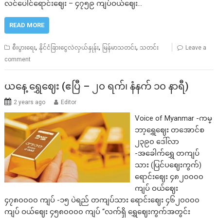
လင်ပေါင်ရောင်းဈေး – ၄၇၅၉ ကျပ်ဝယ်ဈေး…
READ MORE
,
,
,
စီးပွားရေး
နိုင်ငံခြားငွေလဲလှယ်နှုန်း
မြန်မာသတင်း
သတင်း
Leave a
comment
ယနေ့ ရွှေဈေး (ဧပြီ – ၂၀ ရက်၊ နံနက် ၁၀ နာရီ)
2 years ago
Editor
Voice of Myanmar -ကမ္
ဘာ့ရွှေဈေး တအောင်စ
၂၃၉၀ ဒေါ်လာ
-အခေါက်ရွှေ တကျပ်
သား (ပြင်ပဈေးကွက်)
ရောင်းဈေး ၄၈၂၀၀၀၀
ကျပ် ဝယ်ဈေး
၄၇၈၀၀၀၀ ကျပ် -၁၅ ပဲရည် တကျပ်သား ရောင်းဈေး ၄၆၂၀၀၀၀
ကျပ် ဝယ်ဈေး ၄၅၈၀၀၀၀ ကျပ် “လက်ရှိ ရွှေဈေးကွက်အတွင်း