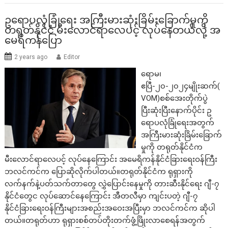
ဥရောပလုံခြုံရေး အကြီးမားဆုံးခြိမ်းခြောက်မှုကို
တရုတ်နိုင်ငံ မီးလောင်ရာလေပင့် လုပ်နေတယ်လို့ အ
မေရိကန်ပြော
2 years ago
Editor
ရောမ၊
ဧပြီ-၂၀-၂၀၂၄မျိုးဆက်(
VOM)စစ်အေးတိုက်ပွဲ
ပြီးဆုံးပြီးနောက်ပိုင်း ဥ
ရောပလုံခြုံရေးအတွက်
အကြီးမားဆုံးခြိမ်းခြောက်
မှုကို တရုတ်နိုင်ငံက
မီးလောင်ရာလေပင့် လုပ်နေကြောင်း အမေရိကန်နိုင်ငံခြားရေးဝန်ကြီး
ဘလင်ကင်က ပြောဆိုလိုက်ပါတယ်။တရုတ်နိုင်ငံက ရုရှားကို
လက်နက်နဲ့ပတ်သက်တာတွေ လွှဲပြောင်းနေမှုကို တားဆီးနိုင်ရေး ဂျီ-၇
နိုင်ငံတွေင လုပ်ဆောင်နေကြောင်း အီတလီမှာ ကျင်းပတဲ့ ဂျီ-၇
နိုင်ငံခြားရေးဝန်ကြီးများအစည်းအဝေးအပြီးမှာ ဘလင်ကင်က ဆိုပါ
တယ်။တရုတ်ဟာ ရုရှားစစ်တပ်တိုးတက်ဖွံ့ဖြိုးလာစေရန်အတွက်