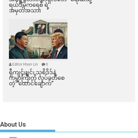
ရယ်ဒီမိုကရေစီ ရဲ့
အမှတ်အသား
Editor Htein Lin
0
ရှီကျင့်ဖျင်၊ သုစိဒိဒ်နဲ့
ကမ္ဘာကြီးကို လှုပ်ခတ်စေ
တဲ့ “ထောင်ချောက်”
About Us