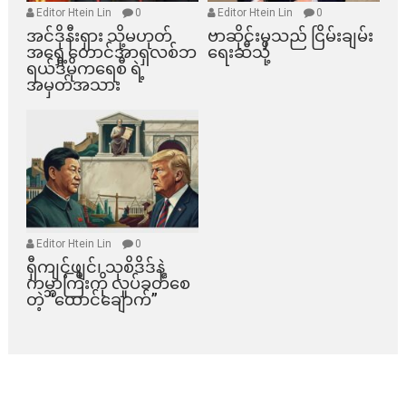
Editor Htein Lin
0
Editor Htein Lin
0
အင်ဒိုနီးရှား သို့မဟုတ်
ဗာဆိုင်းမှသည် ငြိမ်းချမ်း
အရှေ့တောင်အာရှလစ်ဘ
ရေးဆီသို့
ရယ်ဒီမိုကရေစီ ရဲ့
အမှတ်အသား
Editor Htein Lin
0
ရှီကျင့်ဖျင်၊ သုစိဒိဒ်နဲ့
ကမ္ဘာကြီးကို လှုပ်ခတ်စေ
တဲ့ “ထောင်ချောက်”