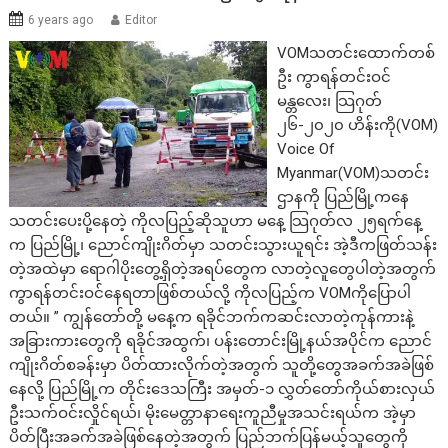
6 years ago
Editor
VOMသတင်းထောက်တစ်
ဦး ကွာရန်တင်းဝင်
မန္တလေး၊ သြဂုတ်
၂၆-၂၀၂၀ ဟိန်းကို(VOM)
Voice Of
Myanmar(VOM)သတင်း
ဌာနကို ပြည်မြို့ကနေ
သတင်းပေးပို့နေတဲ့ ကိုလပြည့်ဆိုသူဟာ မနေ့ သြဂုတ်လ ၂၅ရက်နေ့
က ပြည်မြို့၊ ညောင်ကျိုးဂိတ်မှာ သတင်းသွားယူရင်း အဲ့ဒီကဖြတ်သန်း
တဲ့အထဲမှာ ရောဂါပိုးတွေ့ရှိတဲ့အရပ်တွေက လာတဲ့လူတွေပါတဲ့အတွက်
ကွာရန်တင်းဝင်နေရတာဖြစ်တယ်လို့ ကိုလပြည့်က VOMကိုပြောပါ
တယ်။ ” ကျွန်တော်တို့ မနေ့က ရခိုင်ဘက်ကဆင်းလာတဲ့ကုန်ကားနဲ့
အခြားကားတွေကို ရခိုင်အထွက်၊ ပန်းတောင်းမြို့နယ်အပိုင်က ညောင်
ကျိုးဂိတ်စခန်းမှာ ပိတ်ထားလိုက်တဲ့အတွက် သူတို့တွေအခက်အခဲဖြစ်
နေလို့ ပြည်မြို့က တိုင်း‌ဒေသကြီး အမှတ်-၁ လွှတ်တော်ကိုယ်စားလှယ်
ဦးသက်ဝင်းလှိုင်ရယ်၊ မိုးမေတ္တာနာရေးကူညီမှုအသင်းရယ်က အဲ့မှာ
ပိတ်ပြီးအခက်အခဲဖြစ်နေတဲ့အတွက် ပြည်ဘက်ပြန်မယ့်သူတွေကို