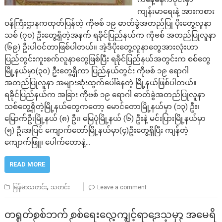
ကျန်းမာရေးနဲ့ အားကစား
ဝန်ကြီးဌာနကထုတ်ပြန်တဲ့ ကိုဗစ် ၁၉ ဓာတ်ခွဲအတည်ပြု ပိုးတွေ့လူနာ
သစ် (၇၀) ဦးတွေ့ရှိတဲ့အနက် ရခိုင်ပြည်နယ်က ကိုဗစ် အတည်ပြုလူနာ
(၆၉) ဦးပါဝင်တာဖြစ်ပါတယ်။ အဲ့ဒီပိုးတွေ့လူနာတွေအားလုံးဟာ
ပြည်တွင်းကူးစက်လူနာတွေဖြစ်ပြီး ရခိုင်ပြည်နယ်အတွင်းက စစ်တွေ
မြို့နယ်မှာ(၃၀) ဦးတွေ့ရှိကာ ပြည်နယ်တွင်း ကိုဗစ် ၁၉ ရောဂါ
အတည်ပြုလူနာ အများဆုံးထွက်ပေါ်နေတဲ့ မြို့နယ်ဖြစ်ပါတယ်။
ရခိုင်ပြည်နယ်က အခြား ကိုဗစ် ၁၉ ရောဂါ ဓာတ်ခွဲအတည်ပြုလူနာ
သစ်တွေ့ရှိတဲ့မြို့နယ်တွေကတော့ မောင်တောမြို့နယ်မှာ (၁၃) ဦး၊
မြောက်ဦးမြို့နယ် (၈) ဦး၊ မြေပုံမြို့နယ် (၆) ဦးနဲ့ မင်းပြားမြို့နယ်မှာ
(၅) ဦးအပြင် ကျောက်တော်မြို့နယ်မှာ(၄)ဦးတွေ့ရှိပြီး ကျန်တဲ့
ကျောက်ဖြူ၊ ပေါက်တောနဲ့…
READ MORE
,
မြန်မာသတင်း
သတင်း
Leave a comment
တရုတ်စစ်ဘက် စစ်ရေးလေ့ကျင့်ရာဒေသမှာ အမေရိ