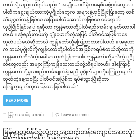
တယ်လို့လည်း သိရပါသည်။ ” အမျိုးသားဒီမိုကရေစီအဖွဲ့ဝင်တွေဟာ
ပါတီကရွေးချယ်ထားတဲ့ပုဂ္ဂိုလ်တွေက အများနဲ့ယှဉ်ပြိုင်ပြီးတော့ တစ်
သီးပုဂ္ဂလိကနဲ့ဖြစ်စေ အခြားပါတီအောက်ကဖြစ်စေ ဝင်ရောက်
ယှဉ်ပြိုင်ခြင်းမပြုရဆိုတာ ကျွန်တော်တို့ပါတီစည်းကမ်း ချမှတ်ထားပါ
တယ် ။ အဲ့စည်းကမ်းကို ချိုးဖောက်တဲ့အပြင် ပါတီဝင်အဖြစ်ကနေ
ထုတ်ပယ်မယ်ဆိုတာလဲ ကျွန်တော်တို့ကြေညာထားပါတယ် ။ အခုဟာ
က ဘယ်ပုဂွိုလ်ကိုကျွန်တော်တို့ပါတီဝင်အဖြစ်ကရပ်စဲတယ်ဆိုတာကို
ကျွန်တော်တိုသိတဲ့အခါမှာ ထုတ်ပြန်တာပါ။ ကျွန်တော်တို့မသိတဲ့ ပုဂွို
လ်တွေလည်း အများကြီးကျန်သေးတယ်လို့သိရပါတယ်။ ဒါကြောင့်
ကျွန်တော်တို့မူလစည်းကမ်းချက်နဲ့အညီ ပုဂွိုလ်များကိုကြေညာချက်
ထုတ်တဲ့နေ့ကစပြီး ပါတီဝင်အဖြစ်က ရပ်စဲသွားပြီဆိုတာ
ကြေညာချက်ထုတ်ပြန်တာဖြစ်ပါတယ် ”…
READ MORE
,
မြန်မာသတင်း
သတင်း
Leave a comment
မြန်မာတစ်နိုင်ငံလုံးက အထက်တန်းကျောင်းအားလုံး
မနက်ဖြန်ကစပြီး ပြန်ပိတ်မယ်