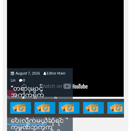
August 7, 2026
Editor Htein
Lin
0
“တရားမဝင်
အကွက်ရိုက်
ရောင်းချမှုတွေကို
သက်ဆိုင်ရာတာဝန်ရှိ
သူတွေက ဂရန်တွေချ
ပေးလိုက်မယ်ဆိုရင်
ကုမ္ပဏီဘက်က