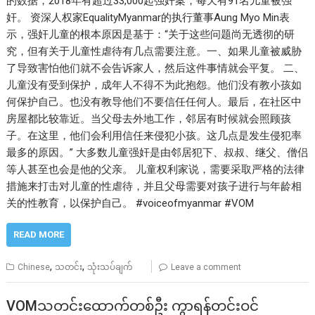
的数据，2018年有超过33,000起强奸案，每天有91名儿童被强
奸。 资深人权家EqualityMyanmar的执行董事Aung Myo Min表
示，强奸儿童的根本原因是基于：“关于这些问题尚无透彻的研
究，但有关于儿童性虐待有几点需要注意。一、如果儿童被威胁
了导致害怕他们就不会告诉家人，然后这件事情就会平复。 二、
儿童没有受到保护，成年人不得不为此抱怨。他们没有教小孩如
何保护自己。也没有教导他们不要信任任何人。最后，在社区中
房屋都比较靠近。当父母去外地工作，邻居有时候就会照顾孩
子。在这里，他们会利用信任来侵犯小孩。这几点是发生侵犯率
最多的原因。” 大多数儿童强奸是由邻居犯下、叔叔、继父、僧侣
等人甚至也会是他的父亲。 儿童权利家说，需要采取严格的法律
措施来打击对儿童的性虐待，并且父母需要对孩子进行与年龄相
关的性教育，以保护自己。 #voiceofmyanmar #VOM
READ MORE
,
,
Chinese
သတင်း
သုံးသပ်ချက်
Leave a comment
VOMသတင်းထောက်တစ်ဦး ကွာရန်တင်းဝင်