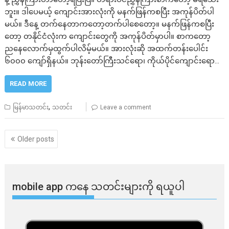
ဘူး။ ဒါပေမယ့် ကျောင်းအားလုံးကို မနက်ဖြန်ကစပြီး အကုန်ပိတ်ပါ
မယ်။ ဒီနေ့ တက်နေတာကတော့တက်ပါစေတော့။ မနက်ဖြန်ကစပြီး
တော့ တနိုင်ငံလုံးက ကျောင်းတွေကို အကုန်ပိတ်မှာပါ။ စာကတော့
ညနေလောက်မှထွက်ပါလိမ့်မယ်။ အားလုံးဆို အထက်တန်းပေါင်း
၆၀၀၀ ကျော်ရှိနယ်။ ဘုန်းတော်ကြီးသင်ရော၊ ကိုယ်ပိုင်ကျောင်းရော…
READ MORE
,
မြန်မာသတင်း
သတင်း
Leave a comment
Posts
Older posts
navigation
mobile app ​​ကနေ ​​သတင်းများကို ရယူပါ