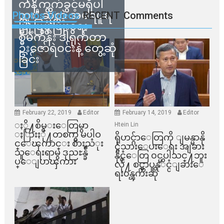
ကန့်ကွက်ခွင့်မရှိပါ
ဘူး” ဆိုတဲ့ အမရပူရ
Photos Videos
RECENT
Comments
မြို့ပြဖွံ့ဖြိုးရေး
စီမံကိန်း ဒါရိုက်တာ
ဦးဇော်ရဲဝင်းနဲ့ တွေ့ဆုံ
ခြင်း
February 22, 2019
Editor
February 14, 2019
Editor
ႏို႔စိမ္းေတြမွာ
Htein Lin
ႏြားႏို႔တစက္မွ မပါဝ
ရိုဟင္ဂ်ာေတြကို ျမန္မာနို
င္ေၾကာင္း စားသံုး
င္ငံသားေပးေရး အျခား
သူေရးရာမွ ဒုညႊန္ခ်ဳ
နိုင္ငံေတြ ၀င္မပါသင္႔ဘူး
ပ္ေျပာၾကား
လို႔ စင္ကာပူနုိင္ငံျခားေ
ရး၀န္ၾကီးဆို