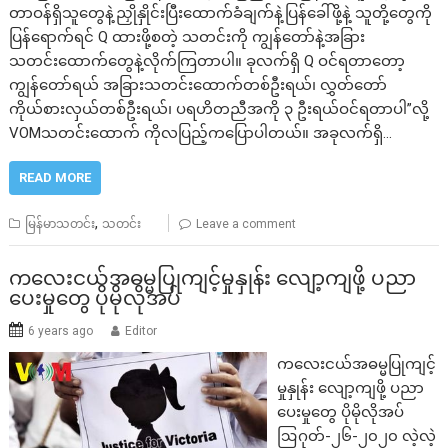
တာဝန်ရှိသူတွေနဲ့ညှိုနှိုင်းပြီးထောက်ခံချက်နဲ့ပြန်ခေါ်ဖို့နဲ့ သူတို့‌တွေကို
ပြန်ရောက်ရင် Q ထားဖို့စတဲ့ သတင်းကို ကျွန်တော်နဲ့အခြား
သတင်းထောက်တွေနဲ့လိုက်ကြတာပါ။ ခုလက်ရှိ Q ဝင်ရတာတော့
ကျွန်တော်ရယ် အခြားသတင်းထောက်တစ်ဦးရယ်၊ လွှတ်တော်
ကိုယ်စားလှယ်တစ်ဦးရယ်၊ ပရဟိတညီအကို ၃ ဦးရယ်ဝင်ရတာပါ”လို့
VOMသတင်းထောက် ကိုလပြည့်ကပြောပါတယ်။ အခုလက်ရှိ…
READ MORE
,
မြန်မာသတင်း
သတင်း
Leave a comment
ကလေးငယ်အဓမ္မပြုကျင့်မှုနှုန်း လျော့ကျဖို့ ပညာ
ပေးမှုတွေ ပိုမိုလိုအပ်
6 years ago
Editor
ကလေးငယ်အဓမ္မပြုကျင့်
မှုနှုန်း လျော့ကျဖို့ ပညာ
ပေးမှုတွေ ပိုမိုလိုအပ်
ဩဂုတ်-၂၆-၂၀၂၀ လဲ့လဲ့