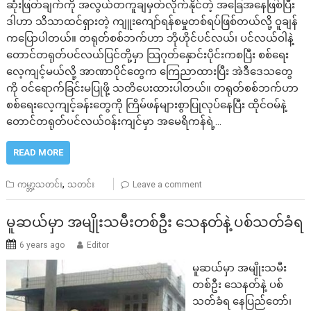
ဆုံးဖြတ်ချက်ကို အလွယ်တကူချမှတ်လိုက်နိုင်တဲ့ အခြေအနေဖြစ်ပြီး
ဒါဟာ သိသာထင်ရှားတဲ့ ကျူးကျော်ရန်စမှုတစ်ရပ်ဖြစ်တယ်လို့ ဝူချန်
ကပြောပါတယ်။ တရုတ်စစ်ဘက်ဟာ ဘိုဟိုင်ပင်လယ်၊ ပင်လယ်ဝါနဲ့
တောင်တရုတ်ပင်လယ်ပြင်တို့မှာ သြဂုတ်နှောင်းပိုင်းကစပြီး စစ်ရေး
လေ့ကျင့်မယ်လို့ အာဏာပိုင်တွေက ကြေညာထားပြီး အဲဒီဒေသတွေ
ကို ဝင်ရောက်ခြင်းမပြုဖို့ သတိပေးထားပါတယ်။ တရုတ်စစ်ဘက်ဟာ
စစ်ရေးလေ့ကျင့်ခန်းတွေကို ကြိမ်ဖန်များစွာပြုလုပ်နေပြီး ထိုင်ဝမ်နဲ့
တောင်တရုတ်ပင်လယ်ဝန်းကျင်မှာ အမေရိကန်ရဲ့…
READ MORE
,
ကမ္ဘာ့သတင်း
သတင်း
Leave a comment
မူဆယ်မှာ အမျိုးသမီးတစ်ဦး သေနတ်နဲ့ ပစ်သတ်ခံရ
6 years ago
Editor
မူဆယ်မှာ အမျိုးသမီး
တစ်ဦး သေနတ်နဲ့ ပစ်
သတ်ခံရ နေပြည်တော်၊