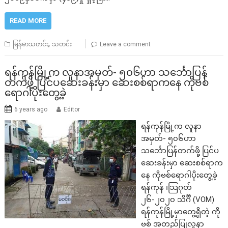
READ MORE
,
မြန်မာသတင်း
သတင်း
Leave a comment
ရန်ကုန်မြို့က လူနာအမှတ်- ၅၀၆ဟာ သင်္ဘောပြန်
တက်ဖို့ ပြင်ပဆေးခန်းမှာ ဆေးစစ်ရာကနေ ကိုဗစ်
ရောဂါပိုးတွေ့ခဲ့
6 years ago
Editor
ရန်ကုန်မြို့က လူနာ
အမှတ်- ၅၀၆ဟာ
သင်္ဘောပြန်တက်ဖို့ ပြင်ပ
ဆေးခန်းမှာ ဆေးစစ်ရာက
နေ ကိုဗစ်ရောဂါပိုးတွေ့ခဲ့
ရန်ကုန် ၊သြဂုတ်
၂၆-၂၀၂၀ သိင်္ဂီ (VOM)
ရန်ကုန်မြို့မှာတွေ့ရှိတဲ့ ကို
ဗစ် အတည်ပြုလူနာ