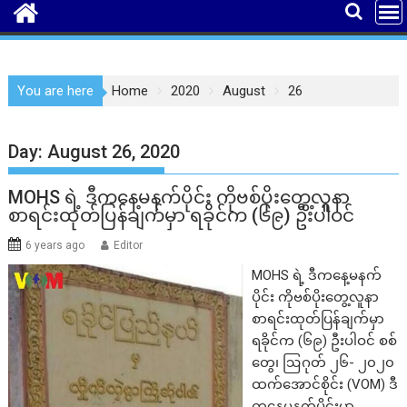
You are here
Home
2020
August
26
Day:
August 26, 2020
MOHS ရဲ့ ဒီကနေ့မနက်ပိုင်း ကိုဗစ်ပိုးတွေ့လူနာ
စာရင်းထုတ်ပြန်ချက်မှာ ရခိုင်က (၆၉) ဦးပါဝင်
6 years ago
Editor
MOHS ရဲ့ ဒီကနေ့မနက်
ပိုင်း ကိုဗစ်ပိုးတွေ့လူနာ
စာရင်းထုတ်ပြန်ချက်မှာ
ရခိုင်က (၆၉) ဦးပါဝင် စစ်
တွေ၊ ဩဂုတ် ၂၆- ၂၀၂၀
ထက်အောင်စိုင်း (VOM) ဒီ
ကနေ့မနက်ပိုင်းမှာ