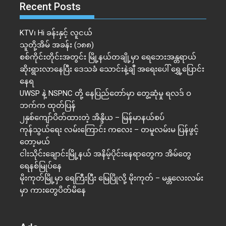
Recent Posts
KTV၊ Hi ခန်းနှင့် လူငယ်
သူတို့အိမ် အခန်း (၁၈၈)
စစ်ကိုင်းတိုင်းအတွင်း မြို့နယ်တချို့မှာ ရေဘေးအန္တရာယ်
ဆိုးရွားလာနေပြီး ဒေသခံ သောင်းနဲ့ချီ အရေးပေါ် ရွှေ့ပြောင်း
နေရ
UWSP နဲ့ NSPNC တို့ နေပြည်တော်မှာ တွေ့ဆုံမှု ရလဒ် ဝ
ဘက်က ထုတ်ပြန်
၂နှစ်​ကျော်ပိတ်ထားတဲ့ အိန္ဒိယ – မြန်မာနယ်စပ်
ကုန်သွယ်ရေး လမ်းကြောင်း ကလေး – တမူလမ်းမ ပြန်ဖွင့်
တော့မယ်
ငါးသိုင်းချောင်းမြို့နယ် အနိမ့်ပိုင်းနေရာတွေက အိမ်​တွေ
ရေနစ်မြုပ်နေ
မိုးကုတ်မြို့မှာ ရေကြီးပြီး မြေပြိုလို့ မိုးကုတ် – မန္တလေးလမ်း
မှာ ကားတွေပိတ်မိနေ