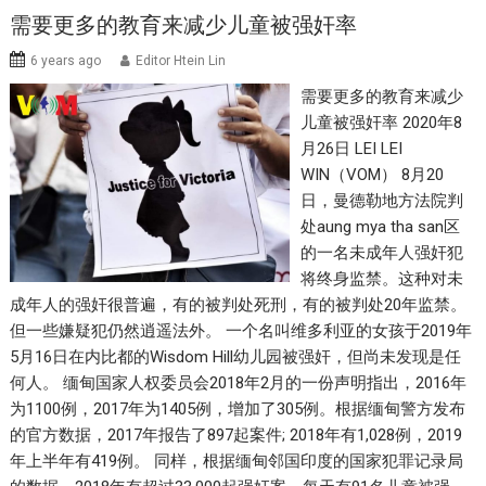
需要更多的教育来减少儿童被强奸率
6 years ago
Editor Htein Lin
需要更多的教育来减少
儿童被强奸率 2020年8
月26日 LEI LEI
WIN（VOM） 8月20
日，曼德勒地方法院判
处aung mya tha san区
的一名未成年人强奸犯
将终身监禁。这种对未
成年人的强奸很普遍，有的被判处死刑，有的被判处20年监禁。
但一些嫌疑犯仍然逍遥法外。 一个名叫维多利亚的女孩于2019年
5月16日在内比都的Wisdom Hill幼儿园被强奸，但尚未发现是任
何人。 缅甸国家人权委员会2018年2月的一份声明指出，2016年
为1100例，2017年为1405例，增加了305例。根据缅甸警方发布
的官方数据，2017年报告了897起案件; 2018年有1,028例，2019
年上半年有419例。 同样，根据缅甸邻国印度的国家犯罪记录局