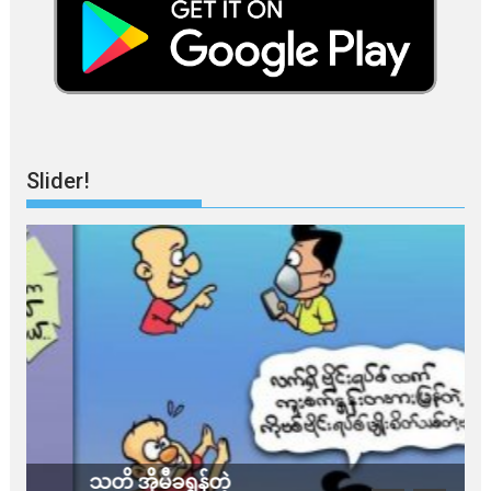
Slider!
သတိ အိုမီခရွန်တဲ့
ခ