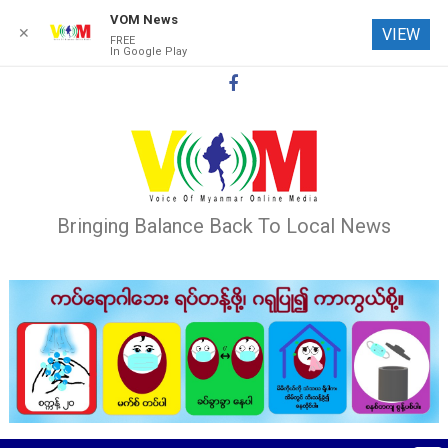
VOM News
✕
VIEW
FREE
In Google Play
Skip
to
content
Bringing Balance Back To Local News