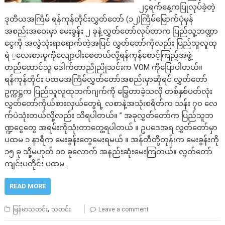
၂၄ရက်နေ့ကပြုလုပ်ခဲ့တဲ့
ဒုတိယအကြိမ် ရန်ကုန်တိုင်းလွှတ်တော် (၁၂)ကြိမ်မြောက်ပုံမှန်
အစည်းအဝေးမှာ မေးခွန်း ၂ ခုနဲ့လွှတ်တော်လုပ်တာက ပြည်သူ့ဘဏ္ဍာ
ငွေကို အလွဲသုံးရာရောက်တဲ့အပြင် လွှတ်တော်ကိုလည်း ပြည်သူလူထု
ရဲ ့လေးစားမူကိုလျော့ပါးစေတယ်လို့ရန်ကုန်စောင့်ကြည့်အဖွဲ့
တည်ထောင်သူ ဒေါက်တာညိုညိုသင်းက VOM ကိုပြောပါတယ်။
ရန်ကုန်တိုင်း ပထမအကြိမ်လွှတ်တော်အစည်းမှာဆိုရင် လွှတ်တော်
ဥက္ကဋ္ဌက ပြည်သူလူထုဘက်ဂျက်ကို ခြွေတာခဲ့သလို တစ်နှစ်ပတ်လုံး
လွှတ်တော်ကိုယ်စားလှယ်တွေရဲ့ လစာနဲ့အသုံးစရိတ်က သန်း ၇၀ လေ
က်ပဲသုံးတယ်လို့လည်း သိရပါတယ်။ ” အခုလွှတ်တော်က ပြည်သူဘ
ဏ္ဍငွေတွေ အရမ်းကိုသုံးတာတွေ့ရပါတယ် ။ ဥပဒေအရ လွှတ်တော်မှာ
ပထမ ၁ နာရီက မေးခွန်းတွေမေးရမယ် ။ အန်တီတို့တုန်းက မေးခွန်းကို
၁၅ ခု သို့မဟုတ် ၁၀ ခုလောက် အနည်းဆုံးမေးကြတယ်။ လွှတ်တော်
ကျင်းပတိုင်း ပထမ…
READ MORE
,
မြန်မာသတင်း
သတင်း
Leave a comment