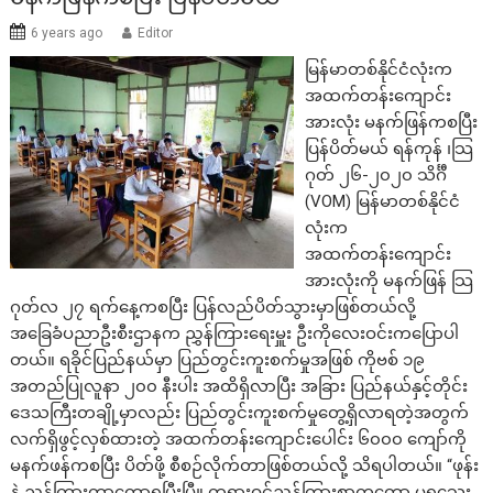
6 years ago
Editor
မြန်မာတစ်နိုင်ငံလုံးက
အထက်တန်းကျောင်း
အားလုံး မနက်ဖြန်ကစပြီး
ပြန်ပိတ်မယ် ရန်ကုန် ၊သြ
ဂုတ် ၂၆-၂၀၂၀ သိင်္ဂီ
(VOM) မြန်မာတစ်နိုင်ငံ
လုံးက
အထက်တန်းကျောင်း
အားလုံးကို မနက်ဖြန် သြ
ဂုတ်လ ၂၇ ရက်နေ့ကစပြီး ပြန်လည်ပိတ်သွားမှာဖြစ်တယ်လို့
အခြေခံပညာဦးစီးဌာနက ညွှန်ကြားရေးမှူး ဦးကိုလေးဝင်းကပြောပါ
တယ်။ ရခိုင်ပြည်နယ်မှာ ပြည်တွင်းကူးစက်မှုအဖြစ် ကိုဗစ် ၁၉
အတည်ပြုလူနာ ၂၀၀ နီးပါး အထိရှိလာပြီး အခြား ပြည်နယ်နှင့်တိုင်း
ဒေသကြီးတချို့မှာလည်း ပြည်တွင်းကူးစက်မှုတွေ့ရှိလာရတဲ့အတွက်
လက်ရှိဖွင့်လှစ်ထားတဲ့ အထက်တန်းကျောင်းပေါင်း ၆၀၀၀ ကျော်ကို
မနက်ဖန်ကစပြီး ပိတ်ဖို့ စီစဉ်လိုက်တာဖြစ်တယ်လို့ သိရပါတယ်။ “ဖုန်း
နဲ့ ညွှန်ကြားတာတော့ရပြီးပြီ။ တရားဝင်ညွှန်ကြားစာကတော့ မရသေး