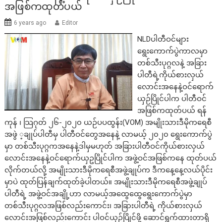
အဖြစ်ကထုတ်ပယ်
6 years ago
Editor
NLDပါတီဝင်များ
ရွေးကောက်ပွဲကာလမှာ
တစ်သီးပုဂ္ဂလနဲ့ အခြား
ပါတီရဲ့ကိုယ်စားလှယ်
လောင်းအနေနဲ့ဝင်ရောက်
ယှဉ်ပြိုင်ပါက ပါတီဝင်
အဖြစ်ကထုတ်ပယ် ရန်
ကုန် ၊ သြဂုတ် ၂၆-၂၀၂၀ ယဉ်ပပထွန်း(VOM) အမျိုးသားဒီမိုကရေစီ
အဖွဲ ့ချုပ်ပါတီမှ ပါတီဝင်တွေအနေနဲ့ လာမယ့် ၂၀၂၀ ရွေးကောက်ပွဲ
မှာ တစ်သီးပုဂ္ဂကအနေနဲ့ဒါမှမဟုတ် အခြားပါတီဝင်ကိုယ်စားလှယ်
လောင်းအနေနဲ့ဝင်ရောက်ယှဥပြိုင်ပါက အဖွဲ့ဝင်အဖြစ်ကနေ ထုတ်ပယ်
လိုက်တယ်လို့ အမျိုးသားဒီမိုကရေစီအဖွဲ့ချုပ်က ဒီကနေ့နေ့လယ်ပိုင်း
မှာပဲ ထုတ်ပြန်ချက်ထုတ်ခဲ့ပါတယ်။ အမျိုးသားဒီမိုကရေစီအဖွဲ့ချုပ်
ပါတီရဲ့ အဖွဲ့ဝင်အချို့ဟာ လာမယ့်အထွေထွေရွေးကောက်ပွဲမှာ
တစ်သီးပုဂ္ဂလအဖြစ်လည်းကောင်း၊ အခြားပါတီရဲ့ ကိုယ်စားလှယ်
လောင်းအဖြစ်လည်းကောင်း ပါဝင်ယှဉ်ပြိုင်ဖို့ ဆောင်ရွက်ထားတာရှိ