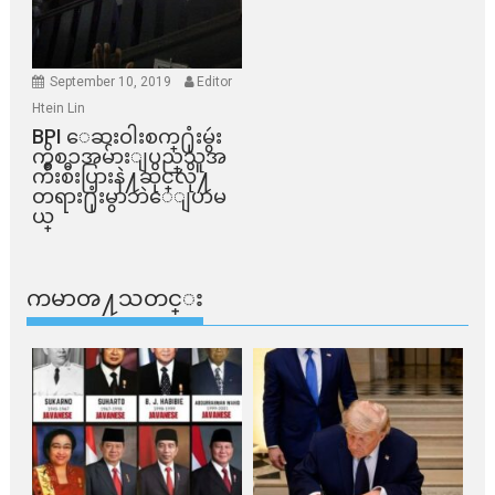
September 10, 2019
Editor
Htein Lin
BPI ​ေဆးဝါးစက္​႐ုံးမွဴး
ကိစၥအမ်ားျပည္​သူအ
က်ိဳးစီးပြားနဲ႔ဆိုင္​လို႔
တရား႐ုံးမွာဘဲေျပာမ
ယ္​
ကမာၻ႔သတင္း