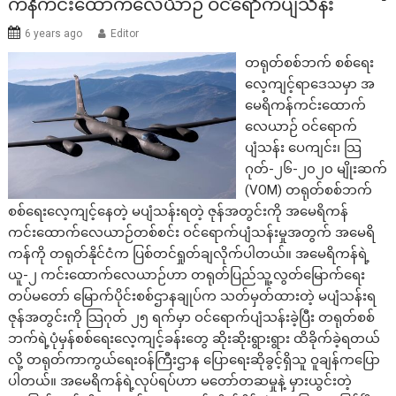
ကန်ကင်းထောက်လေယာဉ် ဝင်ရောက်ပျံသန်း
6 years ago
Editor
တရုတ်စစ်ဘက် စစ်ရေး
လေ့ကျင့်ရာဒေသမှာ အ
မေရိကန်ကင်းထောက်
လေယာဉ် ဝင်ရောက်
ပျံသန်း ပေကျင်း၊ သြ
ဂုတ်-၂၆-၂၀၂၀ မျိုးဆက်
(VOM) တရုတ်စစ်ဘက်
စစ်ရေးလေ့ကျင့်နေတဲ့ မပျံသန်းရတဲ့ ဇုန်အတွင်းကို အမေရိကန်
ကင်းထောက်လေယာဉ်တစ်စင်း ဝင်ရောက်ပျံသန်းမှုအတွက် အမေရိ
ကန်ကို တရုတ်နိုင်ငံက ပြစ်တင်ရှုတ်ချလိုက်ပါတယ်။ အမေရိကန်ရဲ့
ယူ-၂ ကင်းထောက်လေယာဉ်ဟာ တရုတ်ပြည်သူ့လွတ်မြောက်ရေး
တပ်မတော် မြောက်ပိုင်းစစ်ဌာနချုပ်က သတ်မှတ်ထားတဲ့ မပျံသန်းရ
ဇုန်အတွင်းကို သြဂုတ် ၂၅ ရက်မှာ ဝင်ရောက်ပျံသန်းခဲ့ပြီး တရုတ်စစ်
ဘက်ရဲ့ပုံမှန်စစ်ရေးလေ့ကျင့်ခန်းတွေ ဆိုးဆိုးရွားရွား ထိခိုက်ခဲ့ရတယ်
လို့ တရုတ်ကာကွယ်ရေးဝန်ကြီးဌာန ပြောရေးဆိုခွင့်ရှိသူ ဝူချန်ကပြော
ပါတယ်။ အမေရိကန်ရဲ့လုပ်ရပ်ဟာ မတော်တဆမှုနဲ့ မှားယွင်းတဲ့