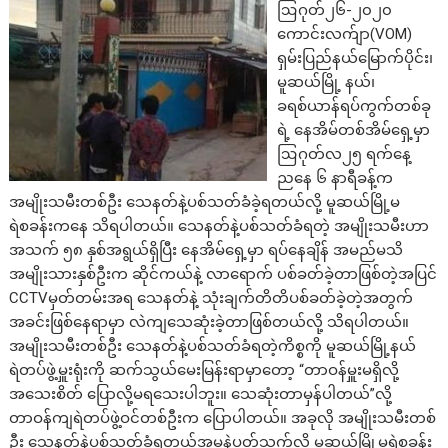
ဩဂုတ်၂၆-၂၀၂၀
ကောင်းလက်ျာ(VOM)
ရှမ်းပြည်နယ်မြောက်ပိုင်း၊
မူဆယ်မြို့ နယ်၊
ခရစ်ယာန်ရပ်ကွက်တစ်ခု
ရဲ့ နေအိမ်တစ်အိမ်ရှေ့မှာ
ဩဂုတ်လ၂၅ ရက်နေ့
ညနေ ၆ နာရီခန့်က
အမျိုးသမီးတစ်ဦး သေနတ်နဲ့ပစ်သတ်ခံခဲ့ရတယ်လို့ မူဆယ်မြို့မ
ရဲစခန်းကနေ သိရပါတယ်။ သေနတ်နဲ့ပစ်သတ်ခံရတဲ့ အမျိုးသမီးဟာ
အသက် ၅၈ နှစ်အရွယ်ရှိပြီး နေအိမ်ရှေ့မှာ ရပ်နေချိန် အမည်မသိ
အမျိုးသားနှစ်ဦးက ဆိုင်ကယ်နဲ့ လာရောက် ပစ်ခတ်ခဲ့တာဖြစ်တဲ့အပြင်
CCTVမှတ်တမ်းအရ သေနတ်နဲ့ သုံးချက်တိတိပစ်ခတ်ခဲ့တဲ့အတွက်
အခင်းဖြစ်နေရာမှာ လဲကျသေဆုံးခဲ့တာဖြစ်တယ်လို့ သိရပါတယ်။
အမျိုးသမီးတစ်ဦး သေနတ်နဲ့ပစ်သတ်ခံရတဲ့ကိစ္စကို မူဆယ်မြို့နယ်
ရဲတပ်ဖွဲ့မှူးရုံးကို ဆက်သွယ်မေးမြန်းရာမှာတော့ “‌တာဝန်မှူးမရှိလို့
အသေးစိတ် ပြောလို့မရသေးပါဘူး။ သေဆုံးတာမှန်ပါတယ်”လို့
တာဝန်ကျရဲတပ်ဖွဲ့ဝင်တစ်ဦးက ပြောပါတယ်။ အခုလို အမျိုးသမီးတစ်
ဦး သေနတ်နဲ့ပစ်သတ်ခံရတယ့်အမှုနဲ့ပတ်သက်လို့ မူဆယ်မြို့မရဲစခန်း