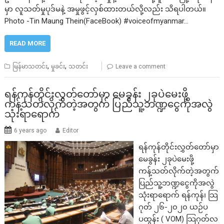
မှာ လူသတ်မှုပုဒ်မနဲ့ အမှုဖွင့်လှစ်ထားတယ်လို့လည်း သိရပါတယ်။
Photo -Tin Maung Thein(FaceBook) #voiceofmyanmar…
READ MORE
,
,
မြန်မာသတင်း
မှုခင်း
သတင်း
Leave a comment
ရန်ကုန်တိုင်းလွှတ်တော်မှာ မေခွန်း ၂ခုပဲမေးဖို့
ကန့်သတ်လိုက်တဲ့အတွက် ပြည်သူ့ဘဏ္ဍငွေကိုအလွဲ
သုံးရာရောက်
6 years ago
Editor
ရန်ကုန်တိုင်းလွှတ်တော်မှာ
မေခွန်း ၂ခုပဲမေးဖို့
ကန့်သတ်လိုက်တဲ့အတွက်
ပြည်သူ့ဘဏ္ဍငွေကိုအလွဲ
သုံးရာရောက် ရန်ကုန်၊ သြ
ဂုတ် ၂၆-၂၀၂၀ ယဉ်ပ
ပထွန်း ( VOM) သြဂုတ်လ