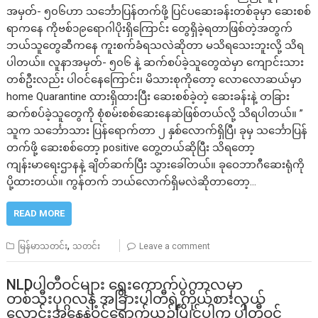
အမှတ်- ၅၀၆ဟာ သင်္ဘောပြန်တက်ဖို့ ပြင်ပဆေးခန်းတစ်ခုမှာ ဆေးစစ်
ရာကနေ ကိုဗစ်၁၉ရောဂါပိုးရှိကြောင်း တွေရှိခဲ့ရတာဖြစ်တဲ့အတွက်
ဘယ်သူတွေဆီကနေ ကူးစက်ခံရသလဲဆိုတာ မသိရသေးဘူးလို့ သိရ
ပါတယ်။ လူနာအမှတ်- ၅၀၆ နဲ့ ဆက်စပ်ခဲ့သူတွေထဲမှာ ကျောင်းသား
တစ်ဦးလည်း ပါဝင်နေကြောင်း၊ မိသားစုကိုတော့ လောလောဆယ်မှာ
home Quarantine ထားရှိထားပြီး ဆေးစစ်ခဲ့တဲ့ ဆေးခန်းနဲ့ တခြား
ဆက်စပ်ခဲ့သူတွေကို စုံစမ်းစစ်ဆေးနေဆဲဖြစ်တယ်လို့ သိရပါတယ်။ ”
သူက သင်္ဘောသား ပြန်ရောက်တာ ၂ နှစ်လောက်ရှိပြီ၊ ခုမှ သင်္ဘောပြန်
တက်ဖို့ ဆေးစစ်တော့ positive တွေ့တယ်ဆိုပြီး သိရတော့
ကျန်းမာရေးဌာနနဲ့ ချိတ်ဆက်ပြီး သွားခေါ်တယ်။ ခုဝေဘာဂီဆေးရုံကို
ပို့ထားတယ်။ ကွန်တက် ဘယ်လောက်ရှိမလဲဆိုတာတော့…
READ MORE
,
မြန်မာသတင်း
သတင်း
Leave a comment
NLDပါတီဝင်များ ရွေးကောက်ပွဲကာလမှာ
တစ်သီးပုဂ္ဂလနဲ့ အခြားပါတီရဲ့ကိုယ်စားလှယ်
လောင်းအနေနဲ့ဝင်ရောက်ယှဉ်ပြိုင်ပါက ပါတီဝင်