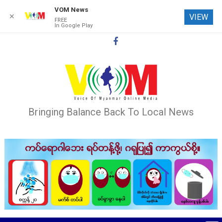
VOM News
✕
VIEW
FREE
In Google Play
Skip
to
content
Bringing Balance Back To Local News