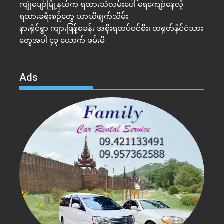
ကျုံပျော်မြို့နယ်က ရထားသံလမ်းပေါ် ရေကျော်နေလို့
ရထားခရီးစဉ်တွေ ယာယီဖျက်သိမ်း
နားရိုင်ရွာ ကျားဖြန့်စခန်း အစိုးရတပ်ဝင်စီး၊ တရုတ်နိုင်ငံသား
တွေအပါ ၄၃ ယောက် ဖမ်းမိ
Ads