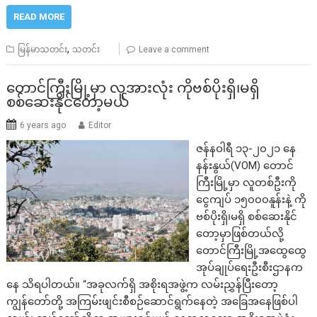
READ MORE
,
မြန်မာသတင်း
သတင်း
Leave a comment
တောင်ကြီးမြို့မှာ လူအားလုံး ကိုဗစ်ပိုးရှိ၊မရှိ
စစ်ဆေးနိုင်တော့မယ်
6 years ago
Editor
ဇန်နဝါရီ ၁၃-၂၀၂၁ နေ
နန်းနွယ်(VOM) တောင်
ကြီးမြို့မှာ လူတစ်ဦးကို
ငွေကျပ် ၁၅၀၀၀နူန်းနဲ့ ကို
ဗစ်ပိုးရှိ၊မရှိ စစ်ဆေးနိုင်
တော့မှာဖြစ်တယ်လို့
တောင်ကြီးမြို့အထွေထွေ
အုပ်ချုပ်ရေးဦးစီးဌာနက
နေ သိရပါတယ်။ “အခုလက်ရှိ အစိုးရအဖွဲ့က လမ်းညွှန်ပြီးတော့
ကျွန်တော်တို့ အကြမ်းဖျင်းစီစဉ်ဆောင်ရွက်နေတဲ့ အခြေအနေဖြစ်ပါ