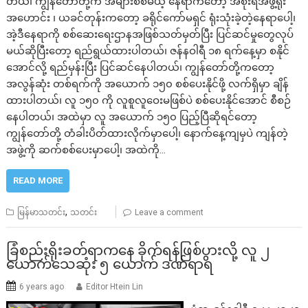
တယ်၊ ကျွန်တော်တို့က အများစစ်မယ့် နေရာကတော့ အစိုးရအဖွဲ့ရုံး
အဟောင်း ၊ ယခင်တုန်းကတော့ ခရိုင်ကော်မရှင် ရုံးသုံးခဲ့တဲ့နေရာပေါ့၊
အဲ့ဒီနေရာကို စစ်ဆေးရေးဌာနအဖြစ်သတ်မှတ်ပြီး ပြင်ဆင်မှုတွေလုပ်
မယ်ဆိုပြီးတော့ ရည်ရွယ်ထားပါတယ်၊ ဇန်နဝါရီ ၁၈ ရက်နေ့မှာ စနိုင်
အောင်လို့ ရည်မှန်းပြီး ပြင်ဆင်နေပါတယ်၊ ကျွန်တော်တို့ကတော့
အလွန်ဆုံး တစ်ရက်ကို အယောက် ၁၅၀ စစ်ပေးနိုင်ဖို့ လက်ရှိမှာ ချိန်
ထားပါတယ်၊ လူ ၁၅၀ ကို လူစူလူဝေးမဖြစ်ပဲ စစ်ပေးနိုင်အောင် စီစဉ်
နေပါတယ်၊ အထဲမှာ လူ အယောက် ၁၅၀ ပြည့်ပြီဆိုရင်တော့
ကျွန်တော်တို့ တံခါးပိတ်ထားလိုက်မှာပေါ့၊ နောက်နေ့ကျမှပဲ ကျန်တဲ့
အဖွဲ့ကို ဆက်စစ်ပေးမှာပေါ့၊ အထဲကို…
READ MORE
,
မြန်မာသတင်း
သတင်း
Leave a comment
ခြံစည်းရိုးခတ်ရာကနေ ခိုက်ရန်ဖြစ်ပွားလို့ လူ ၂
ယောက်သေဆုံး ၅ ယောက် ဒဏ်ရာရ
6 years ago
Editor Htein Lin