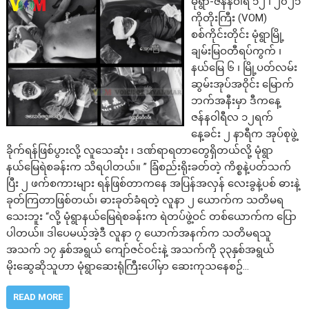
မုံရွာ-ဇန်နဝါရီ ၁၂ ၊ ၂၀၂၁
ကိုတိုးကြီး (VOM)
စစ်ကိုင်းတိုင်း မုံရွာမြို့
ချမ်း​မြဝတီရပ်ကွက် ၊
နယ်မြေ ၆ ၊ မြို့ပတ်လမ်း
ဆွမ်းအုပ်အဝိုင်း မြောက်
ဘက်အနီးမှာ ဒီကနေ့
ဇန်နဝါရီလ ၁၂ရက်
နေ့ခင်း ၂ နာရီက အုပ်စုဖွဲ့
ခိုက်ရန်ဖြစ်ပွားလို့ လူသေဆုံး ၊ ဒဏ်ရာရတာတွေရှိတယ်လို့ မုံရွာ
နယ်မြေရဲစခန်းက သိရပါတယ်။ ” ခြံစည်းရိုးခတ်တဲ့ ကိစ္စနဲ့ပတ်သက်
ပြီး ၂ ဖက်စကားများ ရန်ဖြစ်တာကနေ အပြန်အလှန် လေးခွနဲ့ပစ် ဓားနဲ့
ခုတ်ကြတာဖြစ်တယ်၊ ဓားခုတ်ခံရတဲ့ လူနာ ၂ ယောက်က သတိမရ
သေးဘူး “လို့ မုံရွာနယ်မြေရဲစခန်းက ရဲတပ်ဖွဲ့ဝင် တစ်ယောက်က ပြော
ပါတယ်။ ဒါပေမယ့်အဲ့ဒီ လူနာ ၇ ယောက်အနက်က သတိမရသူ
အသက် ၁၇ နှစ်အရွယ် ကျော်ဇင်ဝင်းနဲ့ အသက်ကို ၃၃နှစ်အရွယ်
မိုးဆွေဆိုသူဟာ မုံရွာဆေးရုံကြီးပေါ်မှာ ဆေးကုသနေစဥ်…
READ MORE