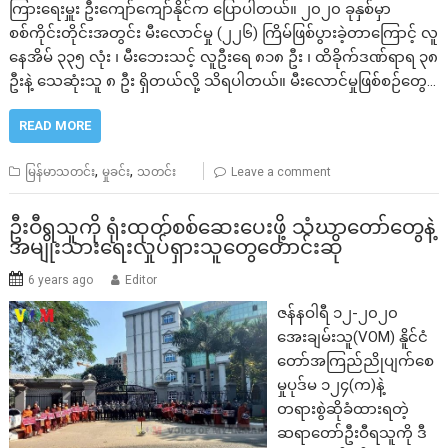
ကြားရေးမှူး ဦးကျော်ကျော်နိုင်က ပြောပါတယ်။ ၂၀၂၀ ခုနှစ်မှာ
စစ်ကိုင်းတိုင်းအတွင်း မီးလောင်မှု (၂၂၆) ကြိမ်ဖြစ်ပွားခဲ့တာကြောင့် လူ
နေအိမ် ၃၃၅ လုံး ၊ မီးဘေးသင့် လူဦးရေ ၈၁၈ ဦး ၊ ထိခိုက်ဒဏ်ရာရ ၃၈
ဦးနဲ့ သေဆုံးသူ ၈ ဦး ရှိတယ်လို့ သိရပါတယ်။ မီးလောင်မှုဖြစ်စဉ်တွေ…
READ MORE
,
,
မြန်မာသတင်း
မှုခင်း
သတင်း
Leave a comment
ဦးဝီရသူကို ရုံးထုတ်စစ်ဆေးပေးဖို့ သံဃာတော်တွေနဲ့
အမျိုးသားရေးလှုပ်ရှားသူတွေတောင်းဆို
6 years ago
Editor
ဇန်နဝါရီ ၁၂-၂၀၂၀
အေးချမ်းသူ(VOM) နိူင်ငံ
တော်အကြည်ညိုပျက်စေ
မှုပုဒ်မ ၁၂၄(က)နဲ့
တရားစွဲဆိုခံထားရတဲ့
ဆရာတော်ဦးဝီရသူကို ဒီ