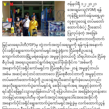
ဇန်နဝါရီ ၁၂-၂၀၂၁
အေးချမ်းသူ(VOM) ရန်
ကုန်မြို့တော်ခန်းမရှေ့မှာ
လူစုလူဝေးနဲ့ တပ်မတော်
ထောက်ခံပဲွဲ ဦးဆောင်
ပြုလုပ်ခဲ့တဲ့ အခြေခံ
လူတန်းစားဘဝတိုးတက်
မြှင့်မားရေးပါတီ(YDP)မှ တွဲဘက်အတွင်းရေးမှူးကို ရန်ကုန်အနောက်
ပိုင်းခရိုင်ရွေးကောက်ပွဲကော်မရှင်အဖွဲ့ခွဲရုံးက ငြိမ်းစုစီဥပဒေနဲ့
ကျောက်တံတားမြို့မရဲစခန်းမှာ အမှုဖွင့်ခဲ့တယ်လို့ သိရပါတယ်။ ငြိမ်စု
စီပုဒ်မနဲံ အရေးယူဆောင်ရွက်ခံရသူဒေါ်မိုးမိုးခိုင်က “အစ်မကို
အနောက်ပိုင်းခရိုင်ကော်မရှင်က ငြိမ်းစုစီပုဒ်မ-၂၀နဲ့ အမှုဖွင့်တယ်၊
အစ်မ အဆင့်ဆင့်တင်ထားတာလေ ငြိမ်းစုစီတင်တာကို အမှုဖွင့်တာ၊
တပ်မတော်ထောက်ခံပွဲကို ဥပဒေနဲ့အညီဆောင်ရွက်ခဲ့ပေမယ့်လည်း
အခုလိုရွေးကောက်ပွဲကော်မရှင်ရဲ့ စေခိုင်းချက်အရ အမှုဖွင့်ခဲ့တာကို
ရင်ဆိုင်ဖြေရှင်းသွားမှာဖြစ်တယ်”လို့ ပြောပါတယ်။ အခြေခံလူတန်းစား
ဘဝမြင့်မားရေးပါတီမှ တွဲဖက်အတွင်းရေးမှူးဒေါ်အေးအေးခိုင်ကို
အနောက်ပိုင်းခရိုင်ရွေးကောက်ပွဲကော်မရှင်အဖွဲ့ခွဲမှ လက်ထောက်ညွန်
ကြားရေးမှူး ဦးဝင်းနိူင်ဟာ ရန်ကုန်မြို့တော်ခန်းမရှေ့မှာပြုလုပ်ခဲ့တဲ့