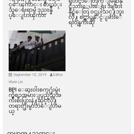
ရိုဟင္ဂ်ာေတြကို ျမန္မာနို
င္ေၾကာင္း စားသံုး
င္ငံသားေပးေရး အျခား
သူေရးရာမွ ဒုညႊန္ခ်ဳ
နိုင္ငံေတြ ၀င္မပါသင္႔ဘူး
ပ္ေျပာၾကား
လို႔ စင္ကာပူနုိင္ငံျခားေ
ရး၀န္ၾကီးဆို
September 10, 2019
Editor
Htein Lin
BPI ​ေဆးဝါးစက္​႐ုံးမွဴး
ကိစၥအမ်ားျပည္​သူအ
က်ိဳးစီးပြားနဲ႔ဆိုင္​လို႔
တရား႐ုံးမွာဘဲေျပာမ
ယ္​
ကမာၻ႔သတင္း