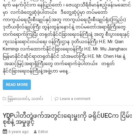
ရက် မနက်ပိုင်းက နေပြည်တော် ၊ ဇေယျာသီရိဗိမာန်ဧည့်ခန်းမဆောင်
မှာ လက်ခံတွေ့ဆုံခဲ့ပါတယ်။ ဒီတွေ့ဆုံပွဲမှာ တပ်မတော်
ကာကွယ်ရေးဦးစီးချုပ်နှင့်အတူ ကာကွယ်ရေးဦးစီးချုပ်ရုံး(ကြည်း)
ဒုတိယဗိုလ်ချုပ်ကြီး ထွန်းထွန်းနောင်နဲ့ တပ်မတော်အရာရှိကြီးတွေ
တက်ရောက်ကြပြီး တရုတ်နိုင်ငံခြားရေးဝန်ကြီးနဲ့ အတူ စီးပွားရေးနှင့်
ကူးသန်းရောင်းဝယ်ရေး ဝန်ကြီးဌာန ဒုတိယဝန်ကြီး H.E. Mr. Qian
Keming၊ လက်ထောက်နိုင်ငံခြားရေးဝန်ကြီး H.E. Mr. Wu Jianghao၊
မြန်မာနိုင်ငံဆိုင်ရာတရုတ်နိုင်ငံ သံအမတ်ကြီး H.E. Mr. Chen Hai နဲ့
အဆင့်မြင့်အရာရှိကြီးတွေ တက်ရောက်ခဲ့ပါတယ်။ တရုတ်
နိုင်ငံခြားရေးဝန်ကြီးနဲ့အဖွဲ့ဟာ မနေ့…
READ MORE
,
မြန်မာသတင်း
သတင်း
Leave a comment
YDPပါတီတွဲဖက်အတွင်းရေးမှူးကို ခရိုင်UECက ငြိမ်း
စုစီနဲ့ အမှုဖွင့်
6 years ago
Editor