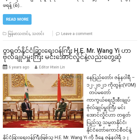
ဖရန့် (စ်)…
READ MORE
,
မြန်မာသတင်း
သတင်း
Leave a comment
တရုတ်နိုင်ငံခြားရေးဝန်ကြီး H.E. Mr. Wang Yi ဟာ
ဗိုလ်ချုပ်မှူးကြီး မင်းအောင်လှိုင်နဲ့လည်းတွေ့ဆုံ
6 years ago
Editor Htein Lin
နေပြည်တော်၊ ဇန်နဝါရီ –
၁၂-၂၀၂၁ ကိုထွန်း(VOM)
တပ်မတော်
ကာကွယ်ရေးဦးစီးချုပ်
ဗိုလ်ချုပ်မှူးကြီး မင်း
အောင်လှိုင်ဟာ တရုတ်
ပြည်သူ့ သမ္မတနိုင်ငံ၊
နိုင်ငံတော်ကောင်စီဝင်နဲ့
နိုင်ငံခြားရေးဝန်ကြီးဖြစ်သူ H.E. Mr. Wang Yi ကို ဒီနေ့ ဇန်နဝါရီ ၁၂