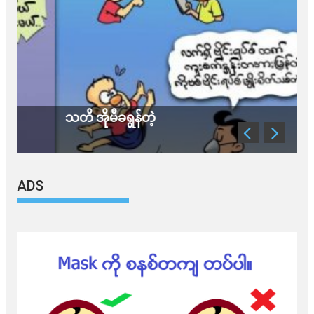
သတိ အိုမီခရွန်တဲ့
ခ
ADS