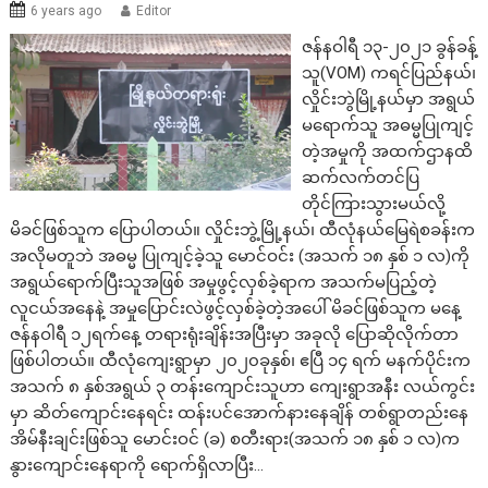
6 years ago
Editor
ဇန်နဝါရီ ၁၃-၂၀၂၁ ခွန်ခန့်
သူ(VOM) ကရင်ပြည်နယ်၊
လှိုင်းဘွဲမြို့နယ်မှာ အရွယ်
မရောက်သူ အဓမ္မပြုကျင့်
တဲ့အမှုကို အထက်ဌာနထိ
ဆက်လက်တင်ပြ
တိုင်ကြားသွားမယ်လို့
မိခင်ဖြစ်သူက ပြောပါတယ်။ လှိုင်းဘွဲ့မြို့နယ်၊ ထီလုံနယ်မြေရဲစခန်းက
အလိုမတူဘဲ အဓမ္မ ပြုကျင့်ခဲ့သူ မောင်ဝင်း (အသက် ၁၈ နှစ် ၁ လ)ကို
အရွယ်ရောက်ပြီးသူအဖြစ် အမှုဖွင့်လှစ်ခဲ့ရာက အသက်မပြည့်တဲ့
လူငယ်အနေနဲ့ အမှုပြောင်းလဲဖွင့်လှစ်ခဲ့တဲ့အပေါ် မိခင်ဖြစ်သူက မနေ့
ဇန်နဝါရီ ၁၂ရက်နေ့ တရားရုံးချိန်းအပြီးမှာ အခုလို ပြောဆိုလိုက်တာ
ဖြစ်ပါတယ်။ ထီလုံကျေးရွာမှာ ၂၀၂၀ခုနှစ်၊ ဧပြီ ၁၄ ရက် မနက်ပိုင်းက
အသက် ၈ နှစ်အရွယ် ၃ တန်းကျောင်းသူဟာ ကျေးရွာအနီး လယ်ကွင်း
မှာ ဆိတ်ကျောင်းနေရင်း ထန်းပင်အောက်နားနေချိန် တစ်ရွာတည်းနေ
အိမ်နီးချင်းဖြစ်သူ မောင်းဝင် (ခ) စတီးရား(အသက် ၁၈ နှစ် ၁ လ)က
နွားကျောင်းနေရာကို ရောက်ရှိလာပြီး…