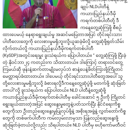
ချုပ် NLDပါတီနဲ့
ကယားပြည်နယ်ဒီမို
ကရက်တစ်ပါတီတို့ ဒီ
ကနေ့တွေ့ဆုံကြဖို့ စီစဉ်
ထားပေမယ့် နေရာရွေးချယ်မှု အဆင်မပြေတာအပြင် တိုင်းရင်းသား
ပါတီ‌လေးတွေကို လေးစားမှုမရှိဘူးလို့ယူဆ‌ခဲ့မိလို့ တွေ့ဆုံဖို့ရုတ်သိမ်း
လိုက်တယ်လို့ ကယားပြည်နယ်ဒီမိုကရက်တစ်ပါတီ
(KySDP)အတွင်းရေးမှူး ခူးသဲရယ်က ပြောပါတယ်။ ” တွေ့ဆုံကြဖို့ ပြီးခဲ့
တဲ့ နိုဝင်ဘာ၂၄ ကတည်းက သိထားတယ်။ ဒါကြောင့် တရားဝင်တွေ့
ကြမယ်ဆို ဖုန်းနဲ့ဆက်တာမျိုးမလုပ်ဘဲ စာနဲ့ပေနဲ့ဖိတ်ကြားဖို့ကြိုတင်
မေတ္တာရပ်ခံထားတယ်။ ဒါပေမယ့် တိုင်းရင်းသားပါတီတွေအပေါ် သူ
တို့လေးစားမှုမရှိဘူးလို့ ခံစားရလို့ဒီကနေ့တွေ့ဆုံပွဲဖို့ မတက်ဖို့ ဆုံးဖြတ်
တာပါ”လို့ ခူးသဲရယ်က ပြောပါတယ်။ NLD ပါတီနဲ့တွေ့ဆုံဖို့
ကယားပြည်နယ်ဒီမိုကရက်တစ်ပါတီမှ ခေါင်းဆောင် ၅ ဦးကို ကြိုတင်
ရွေး‌ချယ်ထားတဲ့အပြင် ‌ဆွေးနွေးမှုတွေနဲ့ပတ်သက်ပြီး နိုင်ငံရေးကိစ္စ
တွေကိုသာ ဦးတည်‌ဆွေးနွေးမှုပြုလုပ်ဖို့နဲ့ အစိုးရအဖွဲ့နဲ့ လွှတ်တော်ကိစ္စ
တွေကို တစ်ဖက်ပါတီက ကမ်းလှမ်းလာမှသာ ပြန်လည်ဆွေးနွေးဖို့
ဆုံးဖြတ်ခဲ့တယ်လို့လည်း သိရပါတယ်။ NLD ပါတီမှ ဗဟိုကော်မတီဝင်