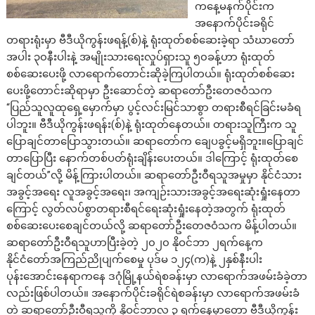
ကနေ့မနက်ပိုင်းက
အနောက်ပိုင်းခရိုင်
တရားရုံးမှာ ဗီဒီယိုကွန်းဖရန့်(စ်)နဲ့ ရုံးထုတ်စစ်ဆေးခဲ့ရာ သံဃာတော်
အပါး ၃၀နီးပါးနဲ့ အမျိုးသားရေးလှုပ်ရှားသူ ၅၀ခန့်ဟာ ရုံးထုတ်
စစ်ဆေးပေးဖို့ လာရောက်တောင်းဆိုခဲ့ကြပါတယ်။ ရုံးထုတ်စစ်ဆေး
ပေးဖို့တောင်းဆိုရာမှာ ဦးဆောင်တဲ့ ဆရာတော်ဦးတေဇဝံသက
“ပြည်သူလူထုရှေ့မှောက်မှာ ပွင့်လင်းမြင်သာစွာ တရားစီရင်ခြင်းမခံရ
ပါဘူး။ ဗီဒီယိုကွန်းဖရန်း(စ်)နဲ့ ရုံးထုတ်နေတယ်။ တရားသူကြီးက သူ
ပြောချင်တာပြောသွားတယ်။ ဆရာတော်က ချေပခွင့်မရှိဘူး။ပြောချင်
တာပြောပြီး နောက်တစ်ပတ်ရုံးချိန်းပေးတယ်။ ဒါကြောင့် ရုံးထုတ်စေ
ချင်တယ်”လို့ မိန့်ကြားပါတယ်။ ဆရာတော်ဦးဝီရသူအမှုမှာ နိုင်ငံသား
အခွင့်အရေး လူအခွင့်အရေး၊ အကျဉ်းသားအခွင့်အရေးဆုံးရှုံးနေတာ
ကြောင့် လွတ်လပ်စွာတရားစီရင်ရေးဆုံးရှုံးနေတဲ့အတွက် ရုံးထုတ်
စစ်ဆေးပေးစေချင်တယ်လို့ ဆရာတော်ဦးတေဇဝံသက မိန့်ပါတယ်။
ဆရာတော်ဦးဝီရသူဟာပြီးခဲ့တဲ့ ၂၀၂၀ နိုဝင်ဘာ ၂ရက်နေ့က
နိုင်ငံတော်အကြည်ညိုပျက်စေမှု ပုဒ်မ ၁၂၄(က)နဲ့ ၂နှစ်နီးပါး
ပုန်းအောင်းနေရာကနေ ဒဂုံမြို့နယ်ရဲစခန်းမှာ လာရောက်အဖမ်းခံခဲ့တာ
လည်းဖြစ်ပါတယ်။ အနောက်ပိုင်းခရိုင်ရဲစခန်းမှာ လာရောက်အဖမ်းခံ
တဲ့ ဆရာတော်ဦးဝီရသူကို နိုဝင်ဘာလ ၃ ရက်နေ့မှာတော့ ဗီဒီယိုကွန်း