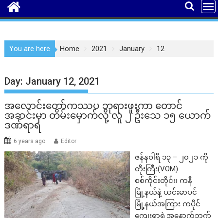
You are here
Home
2021
January
12
Day:
January 12, 2021
အလောင်းတော်ကဿပ ဘုရားဖူးကာ တောင်
အဆင်းမှာ တိမ်းမှောက်လို့ လူ ၂ ဦးသေ ၁၅ ယောက်
ဒဏ်ရာရ
6 years ago
Editor
ဇန်နဝါရီ ၁၃ – ၂၀၂၁ ကို
တိုးကြီး(VOM)
စစ်ကိုင်းတိုင်း၊ ကနီ
မြို့နယ်နဲ့ ယင်းမာပင်
မြို့နယ်အကြား ကပိုင်
ကျေးရွာရဲ့အနောက်ဘက်