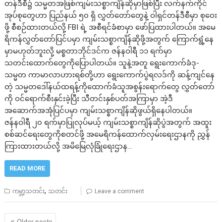
တန်ဒီစီ၌ သမ္မတအဖြစ်ကျမ်းသစ္စာကျိန်ဆိုမှာဖြစ်ပြီး လက်နက်ကိုင်
အုပ်စုတွေဟာ ပြည်နယ် ၅၀ ရှိ လွှတ်တော်တွေနဲ့ ဝါရှင်တန်ဒီစီမှာ စုဝေး
ဖို့ စီစဉ်ထားတယ်လို့ FBI ရဲ့ အစီရင်ခံစာမှာ ဖော်ပြထားပါတယ်။ အမေ
ရိကန်လွှတ်တော်ပြင်ပမှာ ကျမ်းသစ္စာကျိန်ဆိုဖို့အတွက် ကြောက်ရွံ့နေ
မှာမဟုတ်ဘူးလို့ မစ္စတာဘိုင်ဒင်က ဇန်နဝါရီ ၁၁ ရက်မှာ
သတင်းထောက်တွေကိုပြောပါတယ်။ သူနဲ့အတူ ရွေးကောက်ခံဒု-
သမ္မတ ကာမာလာဟားရစ်တို့ဟာ ရွေးကောက်ပွဲရလဒ်ကို ဆန့်ကျင်နေ
တဲ့ သမ္မတဒေါ်နယ်ထရန့်ကိုထောက်ခံသူအစွန်းရောက်တွေ လွှတ်တော်
ကို ဝင်ရောက်စီးနှင်းခဲ့ပြီး သီတင်းနှစ်ပတ်အကြာမှာ အဲ့ဒီ
အဆောက်အအုံပြင်ပမှာ ကျမ်းသစ္စာကျိန်ဆိုဖွယ်ရှိနေပါတယ်။
ဇန်နဝါရီ ၂၀ ရက်မှာပြုလုပ်မယ့် ကျမ်းသစ္စာကျိန်ဆိုပွဲအတွက် အထူး
စစ်ဆင်ရေးတွေကိုစတင်ဖို့ အမေရိကန်ထောက်လှမ်းရေးဌာနကို ညွှန်
ကြားထားတယ်လို့ အမိမြေလုံခြုံရေးဌာန…
READ MORE
,
ကမ္ဘာ့သတင်း
သတင်း
Leave a comment
Posts