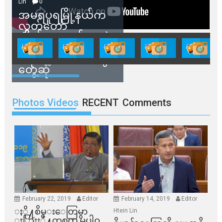
Lin
0
အမရပူရမြို့နယ်က
လွှတ်တော်
ကိုယ်စားလှယ်တွေနဲ့
နေအိမ်တွေဖျက်သိမ်း
ခံရမယ့် ဒေသခံတွေ
တွေ့ဆုံ
Photos Videos
RECENT
Comments
February 22, 2019
Editor
February 14, 2019
Editor
ႏို႔စိမ္းေတြမွာ
Htein Lin
ႏြားႏို႔တစက္မွ မပါဝ