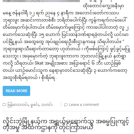
ထိုးတောင်ကွေ့အနီးမှာ
မနေ့ ဇန်နဝါရီ ၁၂ ရက် ညနေ ၄ နာရီက အလောင်းတော်ကဿပ
ဘုရားဖူး အဆင်းကားတစ်စီး ဘရိတ်ပေါက်ပြီး ကွန်ကရက်လမ်းပေါ်
တိမ်းမှောက်ခဲ့ပါတယ်။ တိမ်းမှောက်မှုကြောင့် ကားပေါ်ပါလာတဲ့ လူ ၂
ယောက်သေဆုံးပြီး ၁၅ ယောက် ပြင်းထန်ဒဏ်ရာရခဲ့တယ်လို့ ယင်းမာ
ပင်မြို့နယ် အထွေထွေ အုပ်ချုပ်ရေးဦးစီးဌာနကနေ သိရပါတယ်။ ”
ဘုရားဖူးရာသီရောက်တာတော့ ဟုတ်တယ် ၊ ကိုဗစ်ကြောင့် ဖွင့်ခွင့်မပြု
သေးဘူး ၊ အခုမှောက်တဲ့ ဘုရားဖူးကားက ဘုတလင်မြို့နယ် နတ်ရွာ
ကလို့ သိရတယ်၊ Skat အမျိုးအစား အပြာရောင် ၆ ဘီး ယာဉ်ဖြစ်
တယ်၊ ယာဉ်မောင်းသူက နေရာမှာတင်သေဆုံးပြီး ၃ ယောက်ကတော့
အထူးစိုးရိမ်ရတယ် ၊ စိုးရိမ်ရ…
READ MORE
,
,
မြန်မာသတင်း
မှုခင်း
သတင်း
Leave a comment
လှိုင်းဘွဲမြို့နယ်က အရွယ်မရောက်သူ အဓမ္မပြုကျင့်
တဲ့အမှု အထက်ဌာနကို တိုင်ကြားမယ်