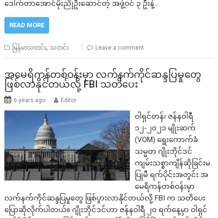
ဒေါက်တာအောင်မိုးညိုဦးဆောင်တဲ့ အဖွဲ့ဝင် ၃ ဦးနဲ့…
READ MORE
,
မြန်မာသတင်း
သတင်း
Leave a comment
အမေရိကန်တစ်ဝန်းမှာ လက်နက်ကိုင်ဆန္ဒပြမှုတွေ
ဖြစ်လာနိုင်တယ်လို့ FBI သတိပေး
6 years ago
Editor
ဝါရှင်တန်၊ ဇန်နဝါရီ
၁၂-၂၀၂၁ မျိုးဆက်
(VOM) ရွေးကောက်ခံ
သမ္မတ ဂျိုးဘိုင်ဒင်
ကျမ်းသစ္စာကျိန်ဆိုခြင်းမ
ပြုမီ ရက်ပိုင်းအတွင်း အ
မေရိကန်တစ်ဝန်းမှာ
လက်နက်ကိုင်ဆန္ဒပြမှုတွေ ဖြစ်ပွားလာနိုင်တယ်လို့ FBI က သတိပေး
ပြောဆိုလိုက်ပါတယ်။ ဂျိုးဘိုင်ဒင်ဟာ ဇန်နဝါရီ ၂၀ ရက်နေ့မှာ ဝါရှင်