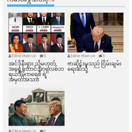
Editor Htein Lin
0
Editor Htein Lin
0
အင်ဒိုနီးရှား သို့မဟုတ်
ဗာဆိုင်းမှသည် ငြိမ်းချမ်း
အရှေ့တောင်အာရှလစ်ဘ
ရေးဆီသို့
ရယ်ဒီမိုကရေစီ ရဲ့
အမှတ်အသား
Editor Htein Lin
0