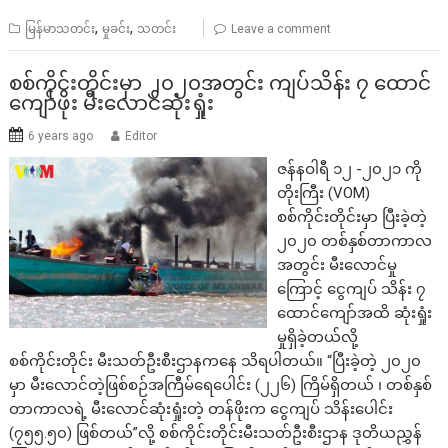
,
,
မြန်မာသတင်း
မှုခင်း
သတင်း
Leave a comment
စစ်ကိုင်းတိုင်းမှာ ၂၀၂၀အတွင်း ကျပ်သိန်း ၇ ထောင်
ကျော်ဖိုး မီးလောင်ဆုံးရှုံး
6 years ago
Editor
ဇန်နဝါရီ ၁၂ -၂၀၂၁ ကို
တိုးကြီး (VOM)
စစ်ကိုင်းတိုင်းမှာ ပြီးခဲ့တဲ့
၂၀၂၀ တစ်နှစ်တာကာလ
အတွင်း မီးလောင်မှု
ကြောင့် ငွေကျပ် သိန်း ၇
ထောင်ကျော်အထိ ဆုံးရှုံး
မှုရှိခဲ့တယ်လို့
စစ်ကိုင်းတိုင်း မီးသတ်ဦးစီးဌာနကနေ သိရပါတယ်။ “ပြီးခဲ့တဲ့ ၂၀၂၀
မှာ မီးလောင်တဲ့ဖြစ်စဉ်အကြီမ်ရေပေါင်း (၂၂၆) ကြိမ်ရှိတယ် ၊ တစ်နှစ်
တာကာလရဲ့ မီးလောင်ဆုံးရှုံးတဲ့ တန်ဖိုးက ငွေကျပ် သိန်းပေါင်း
(၇၅၅.၅၀) ဖြစ်တယ်”လို့ စစ်ကိုင်းတိုင်းမီးသတ်ဦးစီးဌာန ဒုတိယညွှန်