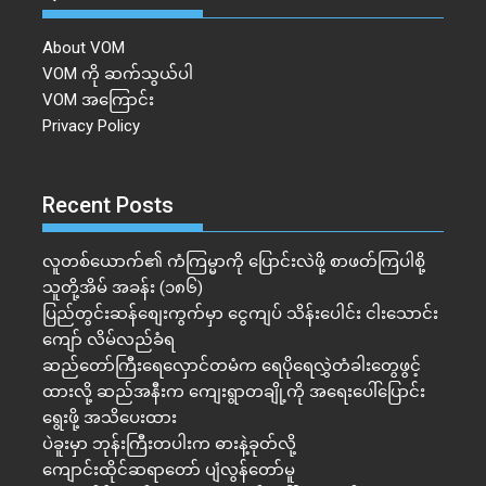
About VOM
VOM ကို ဆက်သွယ်ပါ
VOM အကြောင်း
Privacy Policy
Recent Posts
လူတစ်ယောက်၏ ကံကြမ္မာကို ပြောင်းလဲဖို့ စာဖတ်ကြပါစို့
သူတို့အိမ် အခန်း (၁၈၆)
ပြည်တွင်းဆန်စျေးကွက်မှာ ငွေကျပ် သိန်းပေါင်း ငါး​သောင်း
ကျော် လိမ်လည်ခံရ
ဆည်တော်ကြီးရေလှောင်တမံက ရေပိုရေလွှဲတံခါးတွေဖွင့်
ထားလို့ ဆည်အနီးက ကျေးရွာတချို့ကို အရေးပေါ်ပြောင်း
ရွေးဖို့ အသိပေးထား
ပဲခူးမှာ ဘုန်းကြီးတပါးက ဓားနဲ့ခုတ်လို့
ကျောင်းထိုင်ဆရာတော် ပျံလွန်တော်မူ