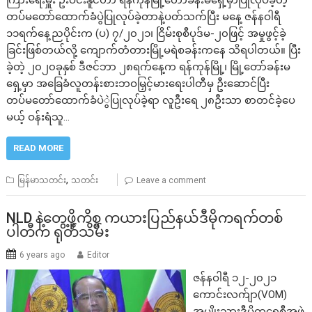
တပ်မတော်ထောက်ခံပွဲပြုလုပ်ခဲ့တာနဲ့ပတ်သက်ပြီး မနေ့ ဇန်နဝါရီ
၁၁ရက်နေ့ညပိုင်းက (ပ) ၇/၂၀၂၁၊ ငြိမ်းစုစီပုဒ်မ-၂၀ဖြင့် အမှုဖွင့်ခဲ့
ခြင်းဖြစ်တယ်လို့ ကျောက်တံတားမြို့မရဲစခန်းကနေ သိရပါတယ်။ ပြီး
ခဲ့တဲ့ ၂၀၂၀ခုနှစ် ဒီဇင်ဘာ ၂၈ရက်နေ့က ရန်ကုန်မြို့၊ မြို့တော်ခန်းမ
ရှေ့မှာ အခြေခံလူတန်းစားဘဝမြှင့်မားရေးပါတီမှ ဦးဆောင်ပြီး
တပ်မတော်ထောက်ခံပဲွဲပြုလုပ်ခဲ့ရာ လူဦးရေ ၂၈ဦးသာ စာတင်ခဲ့ပေ
မယ့် ဝန်းရံသူ…
READ MORE
,
မြန်မာသတင်း
သတင်း
Leave a comment
NLD နဲ့တွေ့ဖို့ကိစ္စ ကယားပြည်နယ်ဒီမိုကရက်တစ်
ပါတီက ရုတ်သိမ်း
6 years ago
Editor
ဇန်နဝါရီ ၁၂-၂၀၂၁
ကောင်းလက်ျာ(VOM)
အမျိုးသားဒီမိုကရေစီအဖွဲ့