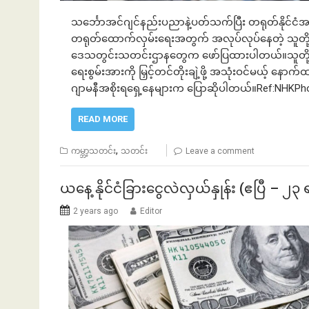
သင်္ဘောအင်ဂျင်နည်းပညာနဲ့ပတ်သက်ပြီး တရုတ်နိုင်ငံ
တရုတ်ထောက်လှမ်းရေးအတွက် အလုပ်လုပ်နေတဲ့ သူတို့ သ
ဒေသတွင်းသတင်းဌာနတွေက ဖော်ပြထားပါတယ်။သူတို့ ဖမ
ရေးစွမ်းအားကို မြှင့်တင်တိုးချဲ့ဖို့ အသုံးဝင်မယ့် နေ
ဂျာမနီအစိုးရရှေ့နေများက ပြောဆိုပါတယ်။Ref:NHKPho
READ MORE
,
ကမ္ဘာ့သတင်း
သတင်း
Leave a comment
ယနေ့ နိုင်ငံခြားငွေလဲလှယ်နှုန်း (ဧပြီ – ၂၃
2 years ago
Editor