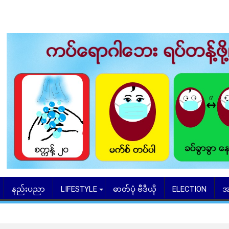
နည်းပညာ
LIFESTYLE
ဓာတ်ပုံ ဗီဒီယို
ELECTION
အ