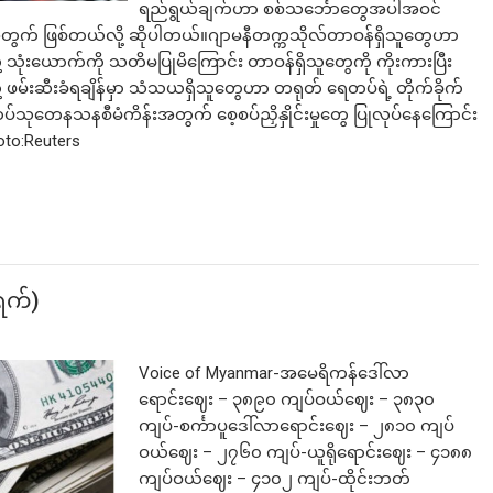
ရည်ရွယ်ချက်ဟာ စစ်သင်္ဘောတွေအပါအဝင်
အတွက် ဖြစ်တယ်လို့ ဆိုပါတယ်။ဂျာမနီတက္ကသိုလ်တာဝန်ရှိသူတွေဟာ
ုံးယောက်ကို သတိမပြုမိကြောင်း တာဝန်ရှိသူတွေကို ကိုးကားပြီး
်းဆီးခံရချိန်မှာ သံသယရှိသူတွေဟာ တရုတ် ရေတပ်ရဲ့ တိုက်ခိုက်
ာက်ထပ်သုတေနသနစီမံကိန်းအတွက် စေ့စပ်ညှိနှိုင်းမှုတွေ ပြုလုပ်နေကြောင်း
to:Reuters
 ရက်)
Voice of Myanmar-အမေရိကန်ဒေါ်လာ
ရောင်းဈေး – ၃၈၉၀ ကျပ်ဝယ်ဈေး – ၃၈၃၀
ကျပ်-စင်္ကာပူဒေါ်လာရောင်းဈေး – ၂၈၁၀ ကျပ်
ဝယ်ဈေး – ၂၇၆၀ ကျပ်-ယူရိုရောင်းဈေး – ၄၁၈၈
ကျပ်ဝယ်ဈေး – ၄၁၀၂ ကျပ်-ထိုင်းဘတ်