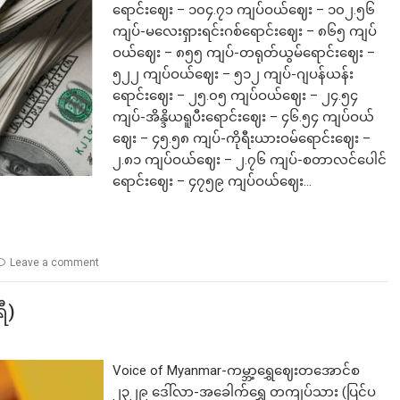
ရောင်းဈေး – ၁၀၄.၇၁ ကျပ်ဝယ်ဈေး – ၁၀၂.၅၆
ကျပ်-မလေးရှားရင်းဂစ်ရောင်းဈေး – ၈၆၅ ကျပ်
ဝယ်ဈေး – ၈၅၅ ကျပ်-တရုတ်ယွမ်ရောင်းဈေး –
၅၂၂ ကျပ်ဝယ်ဈေး – ၅၁၂ ကျပ်-ဂျပန်ယန်း
ရောင်းဈေး – ၂၅.၀၅ ကျပ်ဝယ်ဈေး – ၂၄.၅၄
ကျပ်-အိန္ဒိယရူပီးရောင်းဈေး – ၄၆.၅၄ ကျပ်ဝယ်
ဈေး – ၄၅.၅၈ ကျပ်-ကိုရီးယားဝမ်ရောင်းဈေး –
၂.၈၁ ကျပ်ဝယ်ဈေး – ၂.၇၆ ကျပ်-စတာလင်ပေါင်
ရောင်းဈေး – ၄၇၅၉ ကျပ်ဝယ်ဈေး…
Leave a comment
ီ)
Voice of Myanmar-ကမ္ဘာ့ရွှေဈေးတအောင်စ
၂၃၂၉ ဒေါ်လာ-အခေါက်ရွှေ တကျပ်သား (ပြင်ပ