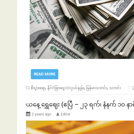
READ MORE
,
,
,
စီးပွားရေး
နိုင်ငံခြားငွေလဲလှယ်နှုန်း
မြန်မာသတင်း
သတင်း
ယနေ့ ရွှေဈေး (ဧပြီ – ၂၃ ရက်၊ နံနက် ၁၀ နာရ
2 years ago
Editor