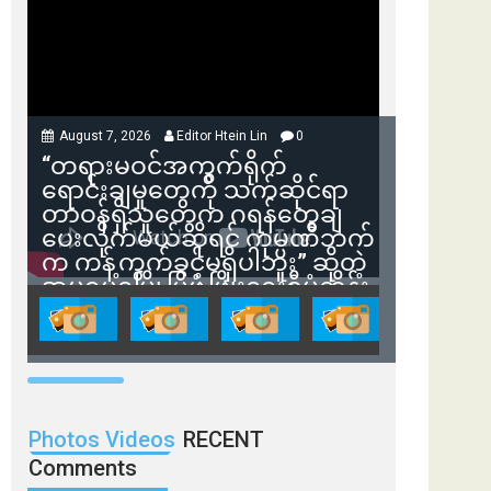
August 7, 2026
Editor Htein Lin
0
“တရားမဝင်အကွက်ရိုက်
ရောင်းချမှုတွေကို သက်ဆိုင်ရာ
တာဝန်ရှိသူတွေက ဂရန်တွေချ
ပေးလိုက်မယ်ဆိုရင် ကုမ္ပဏီဘက်
က ကန့်ကွက်ခွင့်မရှိပါဘူး” ဆိုတဲ့
အမရပူရမြို့ပြဖွံ့ဖြိုးရေးစီမံကိန်း
ဒါရိုက်တာ ဦးဇော်ရဲဝင်းနဲ့ တွေ့ဆုံ
ခြင်း
Photos Videos
RECENT
Comments