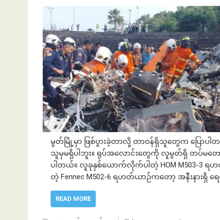
မွတ်မြို့မှာ ဖြစ်ပွားခဲ့တာလို့ တာဝန်ရှိသူတွေက ပ
သူမှမရှိပါဘူး။ ရုပ်အလောင်းတွေကို လူမွတ်ရှိ တပ်မတေ
ပါတယ်။ လူခုနှစ်ယောက်လိုက်ပါတဲ့ HOM M503-3 ရဟတ်
တဲ့ Fennec M502-6 ရဟတ်ယာဉ်ကတော့ အနီးနားရှိ ရေက
READ MORE