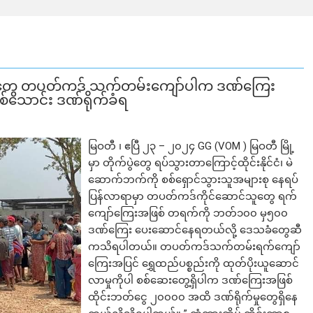
်လာသူတွေ တပတ်ကဒ် သက်တမ်းကျော်ပါက ဒဏ်ကြေး
သောင်း ဒဏ်ရိုက်ခံရ
မြဝတီ ၊ ဧပြီ ၂၃ – ၂၀၂၄ GG (VOM ) မြဝတီ မြို့
မှာ တိုက်ပွဲတွေ ရပ်သွားတာကြောင့်ထိုင်းနိုင်ငံ၊ မဲ
ဆောက်ဘက်ကို စစ်ရှောင်သွားသူအများစု နေရပ်
ပြန်လာရာမှာ တပတ်ကဒ်ကိုင်ဆောင်သူတွေ ရက်
ကျော်ကြေးအဖြစ် တရက်ကို ဘတ်၁၀၀ မှ၅၀၀
ဒဏ်ကြေး ပေးဆောင်နေရတယ်လို့ ဒေသခံတွေဆီ
ကသိရပါတယ်။ တပတ်ကဒ်သက်တမ်းရက်ကျော်
ကြေးအပြင် ရွှေထည်ပစ္စည်းကို ထုတ်ပိုးယူဆောင်
လာမှုကိုပါ စစ်ဆေးတွေ့ရှိပါက ဒဏ်ကြေးအဖြစ်
ထိုင်းဘတ်ငွေ ၂၀၀၀၀ အထိ ဒဏ်ရိုက်မှုတွေရှိနေ