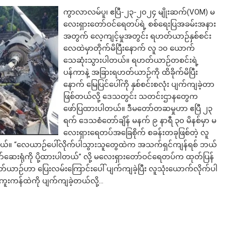
ကွာလာလမ်ပူ၊ ဧပြီ-၂၃-၂၀၂၄ မျိုးဆက်(VOM) မ
လေးရှားတော်ဝင်ရေတပ်ရဲ့ စစ်ရေးပြအခမ်းအနား
အတွက် လေ့ကျင့်မှုအတွင်း ရဟတ်ယာဉ်နှစ်စင်း
လေထဲမှာတိုက်မိပြီးနောက် လူ ၁၀ ယောက်
သေဆုံးသွားပါတယ်။ ရဟတ်ယာဉ်တစင်းရဲ့
ပန်ကာနဲ့ အခြားရဟတ်ယာဉ်ကို ထိခိုက်မိပြီး
နောက် မြေပြင်ပေါ်ကို နှစ်စင်းစလုံး ပျက်ကျခဲ့တာ
ဖြစ်တယ်လို့ ဒေသတွင်း သတင်းဌာနတွေက
ဖော်ပြထားပါတယ်။ ဒီမတော်တဆမှုဟာ ဧပြီ ၂၃
ရက် ဒေသစံတော်ချိန် မနက် ၉ နာရီ ၃၀ မိနစ်မှာ မ
လေးရှားရေတပ်အခြေစိုက် စခန်းတခုဖြစ်တဲ့ လူ
ြောပါတယ်။ “လေယာဉ်ပေါ်လိုက်ပါသွားသူတွေထဲက အသက်ရှင်ကျန်ရစ် ဘယ်
ာ်ဆေးရုံကို ပို့ထားပါတယ်” လို့ မလေးရှားတော်ဝင်ရေတပ်က ထုတ်ပြန်
ယာဉ်ဟာ ပြေးလမ်းကြောင်းပေါ် ပျက်ကျခဲ့ပြီး လူသုံးယောက်လိုက်ပါ
ူးကန်ထဲကို ပျက်ကျခဲ့တယ်လို့…