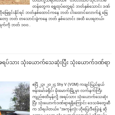
တယ်လို့သိရပါတယ်။ ” တံတားထိပ် ထိုင်းကာစ
တန်တွေက ရွှေထုပ်တွေ့ရင် ဘတ်နှစ်သောင်း ဒဏ်
ာဆိုဖြေရှင်းနိုင်ရင် ဘတ်နှစ်ထောင်ကနေ ဘတ် ငါးထောင်လောက်နဲ့ ဖြေ
ရင်တော့ ဘတ် တသောင်းခွဲကနေ ဘတ် နှစ်သောင်း အထိ ပေးရတယ်၊
ရက်ကို ဘတ် ၁၀၀…
လက်မည်းကြီး
့ အရပ်သား သုံးယောက်သေဆုံးပြီး သုံးယောက်ဒဏ်ရာ
ဧပြီ ၂၃၊ ၂၀၂၄ Shy V (VOM) ကချင်ပြည်နယ်
ဗန်းမော်ခရိုင်၊ မိုးမောက်မြို့မှာ လက်နက်ကြီး
ကျည်စထိမှန်လို့ အရပ်သား သုံးယောက်သေဆုံး
ပြီး သုံးယောက်ဒဏ်ရာရရှိကြောင်း ဒေသခံတွေဆီ
က သိရပါတယ်။ “အကုန်လုံး ဟိုပြေးဒီပြေးနဲ့ ဆို