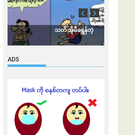
သတိ အိုမီခရွန်တဲ့
ချွတ်ရမှာ
ADS