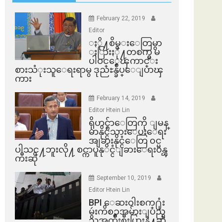
February 22, 2019
Editor
ႏို႔စိမ္းေတြမွာ
ႏြားႏို႔တစက္မွ မ
ပါဝင္ေၾကာင္း
စားသံုးသူေရးရာမွ ဒုညႊန္ခ်ဳပ္ေျပာၾ
ကား
February 14, 2019
Editor Htein Lin
ရိုဟင္ဂ်ာေတြကို ျမန္
မာနိုင္ငံသားေပးေရး
အျခားနိုင္ငံေတြ ၀င္မ
ပါသင္႔ဘူးလို႔ စင္ကာပူနုိင္ငံျခားေရး၀န္ၾ
ကီးဆို
September 10, 2019
Editor Htein Lin
BPI ​ေဆးဝါးစက္​႐ုံး
မွဴးကိစၥအမ်ားျပည္​
သူအက်ိဳးစီးပြားနဲ႔ဆို