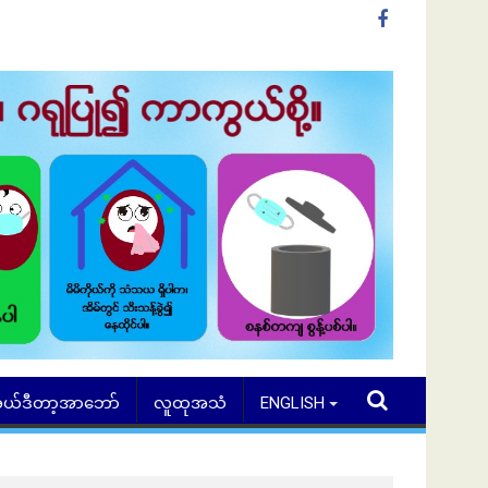
ယ်ဒီတာ့အာဘော်
လူထုအသံ
ENGLISH