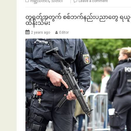
,
ကမ္ဘာ့သတင်း
သတင်း
Leave a comment
တရုတ်အတွက် စစ်ဘက်နည်းပညာတွေ ရယူပေးပို
ထိန်းသိမ်း
2 years ago
Editor