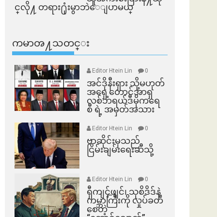
င္​လို႔ တရား႐ုံးမွာဘဲေျပာမယ္​
ကမာၻ႔သတင္း
Editor Htein Lin
0
အင်ဒိုနီးရှား သို့မဟုတ်
အရှေ့တောင်အာရှ
လစ်ဘရယ်ဒီမိုကရေ
စီ ရဲ့ အမှတ်အသား
Editor Htein Lin
0
ဗာဆိုင်းမှသည်
ငြိမ်းချမ်းရေးဆီသို့
Editor Htein Lin
0
ရှီကျင့်ဖျင်၊ သုစိဒိဒ်နဲ့
ကမ္ဘာကြီးကို လှုပ်ခတ်
စေတဲ့