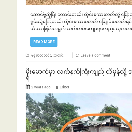
ဆောင်ဖို့ဆိုပြီး တောင်းတယ်၊ ထိုင်းစကားတတ်လို့ ပြေ
ရှင်းလို့ရကြတယ်၊ ထိုင်းစကားမတတ် ဖြေရှင်းမတတ်
တံတားဖြတ်စာရွက် သက်တမ်းကျော်ရင်လည်း လူကတ
်နဲ့အကြွေး
ဘာလျှော့မလဲ
READ MORE
,
မြန်မာသတင်း
သတင်း
Leave a comment
မိုးမောက်မှာ လက်နက်ကြီးကျည် ထိမှန်လို
ရ
2 years ago
Editor