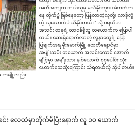
တော့။ မနေ့က သုံး ယောက်လောက်ပဲ သိတယ်။
အတိအကျက ဘယ်သူမှ မသိနိုင်ဘူး။ အဲဘက်က
နေ တိုက်ပွဲ ဖြစ်နေတော့ ပြန်လာတဲ့လူတို့၊ လာခိုလှုံ
တဲ့ လူလောက်ပဲ သိနိုင်တယ်။” လို့ ပရဟိတ
အသင်း တခုရဲ့ တာဝန်ရှိသူ တယောက်က ပြောပါ
တယ်။ ဆေးရုံရောက်လာတဲ့ လူနာတွေရဲ့ ပြော
ပြချက်အရ မိုးမောက်မြို့ ဇောတိချောင်မှာ
အမျိုးသမီး တယောက် အလင်းကောင် အောက်
ချိုင့်မှာ အမျိုးသား နျစ်ယောက် စုစုပေါင်း သုံး
ယောက်သေဆုံးကြောင်း သိရတယ်လို ဆိုပါတယ်။
ိမ် တချို့လည်း…
်း လေထဲမှာတိုက်မိပြိးနောက် လူ ၁၀ ယောက်