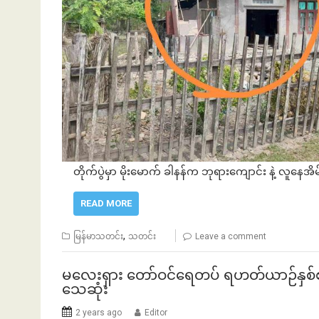
တိုက်ပွဲမှာ မိုးမောက် ခါနန်က ဘုရားကျောင်း နဲ့ လူနေအ
READ MORE
,
မြန်မာသတင်း
သတင်း
Leave a comment
မလေးရှား တော်ဝင်ရေတပ် ရဟတ်ယာဉ်နှစ်စင
သေဆုံး
2 years ago
Editor