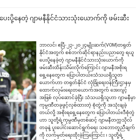
့နေတဲ့ ဂျာမနီနိုင်ငံသားသုံးယောက်ကို ဖမ်းဆီး
ဘာလင်၊ ဧပြီ-၂၃-၂၀၂၄မျိုးဆက်(VOM)တရုတ်
နိုင်ငံအတွက် စစ်ဘက်ဆိုင်ရာနည်းပညာတွေ ရယူ
ပေးပို့နေခဲ့တဲ့ ဂျာမနီနိုင်ငံသားသုံးယောက်ကို
ဖမ်းဆီးထိန်းသိမ်းလိုက်ကြောင်း ဂျာမနီအစိုးရ
ရှေ့နေတွေက ပြောပါတယ်။သံသယရှိသူတ
ယောက်ဟာ တရုတ်နိုင်ငံ လုံခြုံရေးဝန်ကြီးဌာနမှ
ထောက်လှမ်းရေးတယောက်အတွက် အေးဂျင့်
အဖြစ် လုပ်ဆောင်ခဲ့ပြီး သံသယရှိသူဟာ ဂျာမနီမှာ
ကုမ္ပဏီတခုဖွင့်လှစ်ထားတဲ့ စုံတွဲကို အသုံးချခဲ့
တယ်လို့ အစိုးရရှေ့နေတွေက ပြောပါတယ်။ဒီစုံတွဲ
ဟာ သူတို့ရဲ့ကုမ္ပဏီမှတစ်ဆင့် ဂျာမနီတက္ကသိုလ်
တခုနဲ့ ပူးပေါင်းဆောင်ရွက်ရေး သဘောတူညီချက်
ကို လက်မှတ်ရေးထိုးခဲ့ကြကြောင်း ၊ သူတို့ရဲ့