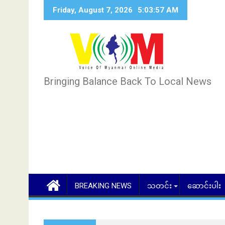
Skip
Friday, August 7, 2026
5:03:59 AM
to
content
Bringing Balance Back To Local News
BREAKING NEWS
သတင်း
ဆောင်းပါး