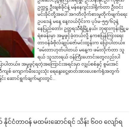
ဦးဆောင်ညွှန်ကြားရေးမှူး ဦးသန်းနိုင်ဦး၊ ကုမ္ပဏီ
ဥက္ကဋ္ဌ ဦးချစ်ခိုင်နဲ့ မန်နေဂျင်းဒါရိုက်တာ ဦးဝင်း
မင်းခိုင်တို့အပေါ် အဂတိလိုက်စားမှုတိုက်ဖျက်ရေး
ဥပဒေနဲ့ မနေ့ နေ့လယ်ပိုင်းက ပုဒ်မ-၅၅/၆၃နဲ့
နေပြည်တော်၊ ဥတ္တရသီရိမြို့နယ်၊ ဘုရားကုန်းမြို့မ
ရဲစခန်းမှာ အမှုဖွင့်ခဲ့တယ်လို့ နကစပြန်ကြားရေး
တာဝန်ခံဗိုလ်ချုပ်ဇော်မင်းထွန်းက ပြောပါတယ်။
“ဖမ်းတာဟုတ်ပါတယ် မနေ့က ဖမ်းလိုက်တာ သူ
ရယ် သူသားရယ် ဝန်ကြီးဟောင်းတွေလည်းပါ
ောပါတယ်။ အမှုဖွင့်ရတဲ့အကြောင်းအရင်းမှာ လျှပ်စစ်နှင့် စွမ်းအင်
တီကျစ် ကျောက်မီးသွေးသုံး ရေနွေးငွေ့ဓာတ်အားပေးစက်ရုံအတွက်
ြင်း ဆောင်ရွက်ချက်များတွင်…
 နိုင်ငံတာဝန် မထမ်းဆောင်ရင် သိန်း ၆၀၀ လျော်ရ