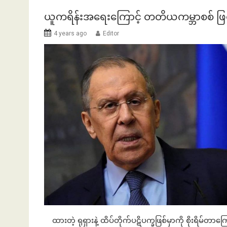
ယူကရိန်းအရေးကြောင့် တတိယကမ္ဘာစစ် ဖြစ်
4 years ago
Editor
ထားတဲ့ ရုရှားနဲ့ ထိပ်တိုက်ပဋိပက္ခဖြစ်မှာကို စိုးရိမ်တ