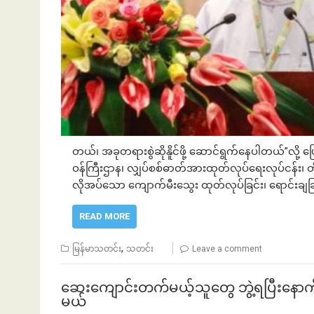
တယ်၊ အခုတရားစွဲဆိုနိူင်ဖို့ ဆောင်ရွက်နေပါတယ်”လို့ ပြ
ဝန်ကြီးဌာန၊ လျှပ်စစ်ဓာတ်အားထုတ်လုပ်ရေးလုပ်ငန်း၊ 
လိုအပ်သော ကျောက်မီးသွေး ထုတ်လုပ်ခြင်း၊ ရောင်းချခ
READ MORE
,
မြန်မာသတင်း
သတင်း
Leave a comment
ဆေးကျောင်းတက်မယ့်သူတွေ ဘွဲ့ရပြီးနောက်
မယ်