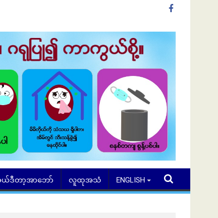
ယ်ဒီတာ့အာဘော်
လူထုအသံ
ENGLISH