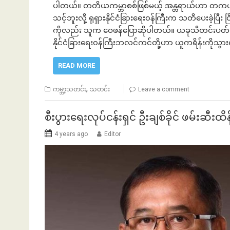
ပါတယ်။ တတိယကမ္ဘာစစ်ဖြစ်မယ့် အန္တရာယ်ဟာ တကယ်ကို
သင့်ဘူးလို့ ရုရှားနိုင်ငံခြားရေး၀န်ကြီးက သတိပေးခဲ့ပြီး င
ကိုလည်း သူက ဝေဖန်ပြောဆိုပါတယ်။ ယခုသီတင်းပတ်ကု
နိုင်ငံခြားရေး၀န်ကြီးဘလင်ကင်တို့ဟာ ယူကရိန်းကိုသွား
READ MORE
,
ကမ္ဘာ့သတင်း
သတင်း
Leave a comment
စီးပွားရေးလုပ်ငန်းရှင် ဦးချစ်ခိုင် ဖမ်းဆီး
4 years ago
Editor