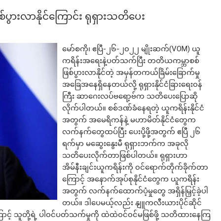
ပွားလာနိုင်ကြောင်း ရုရှားသတိပေး
မော်စကို၊ ဧပြီ-၂၆-၂၀၂၂ မျိုးဆက်(VOM) ယူ
ကရိန်းအရေးနဲ့ပတ်သက်ပြီး တတိယကမ္ဘာစစ်
ဖြစ်ပွားလာနိုင်တဲ့ အမှန်တကယ်ခြိမ်းခြောက်မှု
အခြေအနေရှိနေတယ်လို့ ရုရှားနိုင်ငံခြားရေး၀န်
ကြီး ဆာဂေးလပ်ဗရော့ဗ်က သတိပေးပြောဆို
လိုက်ပါတယ်။ စစ်ဒဏ်ခံနေရတဲ့ ယူကရိန်းနိုင်ငံ
အတွက် အမေရိကန်နဲ့ မဟာမိတ်နိုင်ငံတွေက
လက်နက်တွေထပ်ပြီး ပေးပို့ဖို့အတွက် ဧပြီ ၂၆
ရက်မှာ မဆွေးနွေးမီ ရုရှားဘက်က အခုလို
သတိပေးလိုက်တာဖြစ်ပါတယ်။ ရုရှားဟာ
အိမ်နီးချင်းယူကရိန်းကို ၀င်ရောက်တိုက်ခိုက်တာ
ကြောင့် အနောက်အုပ်စုနိုင်ငံတွေက ယူကရိန်း
အတွက် လက်နက်ထောက်ပံ့မှုတွေ အရှိန်မြှင့်ခဲ့ပါ
တယ်။ ဒါပေမယ့်လည်း နျူကလီးယားပိုင်ဆိုင်
ာကြောင့် သူတို့ရဲ့ ပါ၀င်ပတ်သက်မှုကို ထဲထဲ၀င်၀င်မဖြစ်ဖို့ သတိထားနေကြ