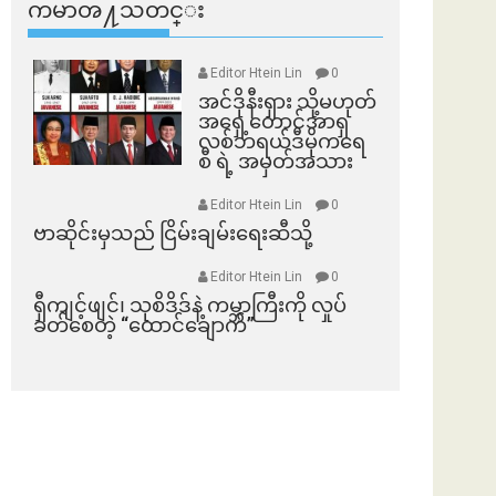
ကမာၻ႔သတင္း
Editor Htein Lin
0
အင်ဒိုနီးရှား သို့မဟုတ်
အရှေ့တောင်အာရှ
လစ်ဘရယ်ဒီမိုကရေ
စီ ရဲ့ အမှတ်အသား
Editor Htein Lin
0
ဗာဆိုင်းမှသည် ငြိမ်းချမ်းရေးဆီသို့
Editor Htein Lin
0
ရှီကျင့်ဖျင်၊ သုစိဒိဒ်နဲ့ ကမ္ဘာကြီးကို လှုပ်
ခတ်စေတဲ့ “ထောင်ချောက်”