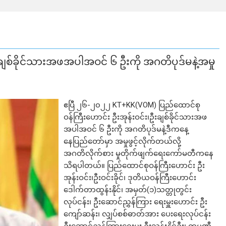
းချစ်ခိုင်သားအဖအပါအဝင် ၆ ဦးကို အဂတိပုဒ်မနဲ့အမှု
ဧပြီ ၂၆-၂၀၂၂ KT+KK(VOM) ပြည်ထောင်စု
ဝန်ကြီးဟောင်း ဦးအုန်းဝင်း၊ဦးချစ်ခိုင်သားအဖ
အပါအဝင် ၆ ဦးကို အဂတိပုဒ်မနဲ့ဒီကနေ့
နေပြည်တော်မှာ အမှုဖွင့်လိုက်တယ်လို့
အဂတိလိုက်စား မှုတိုက်ဖျက်ရေးကော်မတီကနေ
သိရပါတယ်။ ပြည်ထောင်စုဝန်ကြီးဟောင်း ဦး
အုန်းဝင်း၊ဦးဝင်းခိုင်၊ ဒုတိယဝန်ကြီးဟောင်း
ဒေါက်တာထွန်းနိုင်၊ အမှတ်(၁)သတ္တုတွင်း
လုပ်ငန်း၊ ဦးဆောင်ညွှန်ကြား ရေးမှူးဟောင်း ဦး
ကျော်ဆန်း၊ လျှပ်စစ်ဓာတ်အား ပေးရေးလုပ်ငန်း