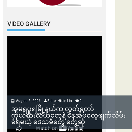
VIDEO GALLERY
August 5, 2026
Editor Htein Lin
0
အမရပူရမြို့နယ်က လွှတ်တော်
ကိုယ်စားလှယ်တွေနဲ့ နေအိမ်တွေဖျက်သိမ်း
ခံရမယ့် ဒေသခံတွေ တွေ့ဆုံ