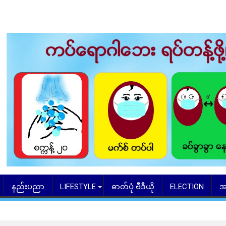
နည်းပညာ
LIFESTYLE
ဓာတ်ပုံ ဗီဒီယို
ELECTION
အ