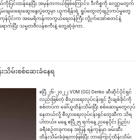
ပြင်းထန်နေပြီး အမှန်တကယ်ဖြစ်ကြောင်း၊ ဒီကိစ္စကို လျှော့မတွက်
ြိမ်းချမ်းရေးဆွေးနွေးပွဲတွေမှာ ယူကရိန်းရဲ့ ရှုပ်ထွေးတဲ့ချဉ်းကပ်မှုတွေ
န်ပိုင်းက အမေရိကန်ကာကွယ်ရေး၀န်ကြီး လွိုက်အော်စတင်နဲ့
ရောက်ပြီး သမ္မတဇီလန်စကီးနဲ့ တွေ့ဆုံခဲ့ကာ…
ထိန်းသိမ်းစစ်ဆေးခံနေရ
ဧပြီ ၂၆-၂၀၂၂ VOM (GG) Denko ဆီဆိုင်ပိုင်ရှင်
လည်းဖြစ်တဲ့ စီးပွားရေးလုပ်ငန်းရှင် ဦးချစ်ခိုင်ကို
စစ်တပ်က ခေါ်ယူထိန်းသိမ်းပြီး စစ်ဆေးမှုတွေလုပ်
နေတယ်လို့ စီးပွားရေးလုပ်ငန်းရှင်တွေဆီက သိရ
ပါတယ်။ မနေ့ ဧပြီ၂၅ ရက်နေ့ ညနေပိုင်း ပြည်ပ
ခရီးစဉ်တခုကနေ အပြန် ရန်ကုန်မှာ ဖမ်းဆီး
ထိန်းသိမ်းခံခဲ့ရတာဖြစ်ပြီး ဘာကြောင့်ထိန်းသိမ်း