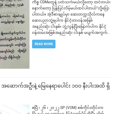
ကိစ္စ CDMတွေနဲ့ ပတ်သက်မယ်လို့တော့ ထင်တယ်၊
နောက်တော့ ပြန်ပြင်လိမ့်မယ်ထင်ပါတယ်”လို့ပြော
ပါတယ်။ အဲ့ဒီစာချုပ်မှာ ဆေးတက္ကသိုလ်ကနေ
ဆေးပညာဘွဲ့ရပါက နိုင်ငံ့တာဝန်အဖြစ်
အနည်းဆုံး ငါးနှစ်၊ ဘွဲ့လွန်ပြီးမြောက်ပါက နိုင်ငံ့
ဝန်ထမ်းအဖြစ်အနည်းဆုံး ငါးနှစ် မပျက်အကွက်…
READ MORE
တဲ့ အဆောက်အဦးနဲ့ မြေနေရာပေါင်း ၁၀၀ နီးပါးအထိ ရှိ
ဧပြီ ၊ ၂၆ ၊ ၂၀၂၂ SP (VOM) စစ်ကိုင်းတိုင်းက
မြို့နယ် ၃၀ ကျော်မှာ နိုင်ငံတော်ပိုင်ဆိုပြီး ချိတ်