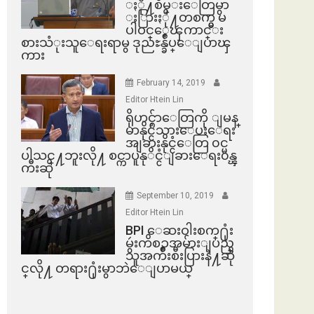
ႏို႔စိမ္းေတြမွာ
ႏြားႏို႔တစက္မွ မ
ပါဝင္ေၾကာင္း
စားသံုးသူေရးရာမွ ဒုညႊန္ခ်ဳပ္ေျပာၾ
ကား
February 14, 2019
Editor Htein Lin
ရိုဟင္ဂ်ာေတြကို ျမန္
မာနိုင္ငံသားေပးေရး
အျခားနိုင္ငံေတြ ၀င္မ
ပါသင္႔ဘူးလို႔ စင္ကာပူနုိင္ငံျခားေရး၀န္ၾ
ကီးဆို
September 10, 2019
Editor Htein Lin
BPI ​ေဆးဝါးစက္​႐ုံး
မွဴးကိစၥအမ်ားျပည္​
သူအက်ိဳးစီးပြားနဲ႔ဆို
င္​လို႔ တရား႐ုံးမွာဘဲေျပာမယ္​