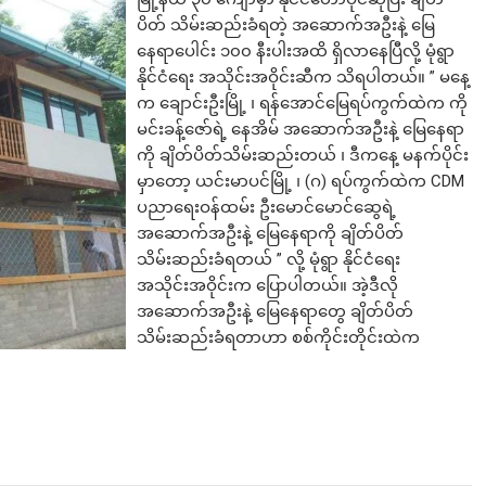
ပိတ် သိမ်းဆည်းခံရတဲ့ အဆောက်အဦးနဲ့ မြေ
နေရာပေါင်း ၁၀၀ နီးပါးအထိ ရှိလာနေပြီလို့ မုံရွာ
နိုင်ငံရေး အသိုင်းအဝိုင်းဆီက သိရပါတယ်။ ” မနေ့
က ချောင်းဦးမြို့ ၊ ရန်အောင်မြေရပ်ကွက်ထဲက ကို
မင်းခန့်ဇော်ရဲ့ နေအိမ် အဆောက်အဦးနဲ့ မြေနေရာ
ကို ချိတ်ပိတ်သိမ်းဆည်းတယ် ၊ ဒီကနေ့ မနက်ပိုင်း
မှာတော့ ယင်းမာပင်မြို့ ၊ (ဂ) ရပ်ကွက်ထဲက CDM
ပညာရေးဝန်ထမ်း ဦးမောင်မောင်ဆွေရဲ့
အဆောက်အဦးနဲ့ မြေနေရာကို ချိတ်ပိတ်
သိမ်းဆည်းခံရတယ် ” လို့ မုံရွာ နိုင်ငံရေး
အသိုင်းအဝိုင်းက ပြောပါတယ်။ အဲ့ဒီလို
အဆောက်အဦးနဲ့ မြေနေရာတွေ ချိတ်ပိတ်
သိမ်းဆည်းခံရတာဟာ စစ်ကိုင်းတိုင်းထဲက