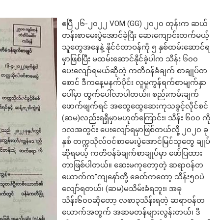
ဧပြီ ၂၆-၂၀၂၂ VOM (GG) ၂၀၂၀ တုန်းက ဆယ်
တန်းစာမေးပွဲအောင်ခဲ့ပြီး ဆေးကျောင်းတက်မယ့်
သူတွေအနေနဲ့ နိုင်ငံတာဝန်ကို ၅ နှစ်ထမ်းဆောင်ရ
မှာဖြစ်ပြီး မထမ်းဆောင်နိုင်ခဲ့ပါက သိန်း ၆၀၀
ပေးလျော်ရမယ်ဆိုတဲ့ ကတိဝန်ခံချက် စာချုပ်တ
စောင် ဒီကနေ့မနက်ပိုင်း လူမှုကွန်ရက်စာမျက်နှာ
ပေါ်မှာ ထွက်ပေါ်လာပါတယ်။ စည်းကမ်းချက်
ဖောက်ဖျက်ရင် အထွေထွေဆေးကုသခွင့်လိုင်စင်
(ဆမ)လည်းရရှိမှာမဟုတ်ကြောင်း၊ သိန်း ၆၀၀ ကို
၁လအတွင်း ပေးလျော်ရမှာဖြစ်တယ်လို့ ၂၀၂၀ ခု
နှစ် တက္ကသိုလ်ဝင်စာမေးပွဲအောင်မြင်သူတွေ ချုပ်
ဆိုရမယ့် ကတိဝန်ခံချက်စာချုပ်မှာ ဖော်ပြထား
တာဖြစ်ပါတယ်။ ဆေးမကုတော့တဲ့ ဆရာဝန်တ
ယောက်က”ကျနော်တို့ ခေတ်ကတော့ သိန်း၅၀ပဲ
လျော်ရတယ်၊ (ဆမ)မသိမ်းခံရဘူး၊ အခု
သိန်း၆၀၀ဆိုတော့ လစာ၃သိန်းရတဲ့ ဆရာဝန်တ
ယောက်အတွက် အဆမတန်များလွန်းတယ်၊ ဒီ